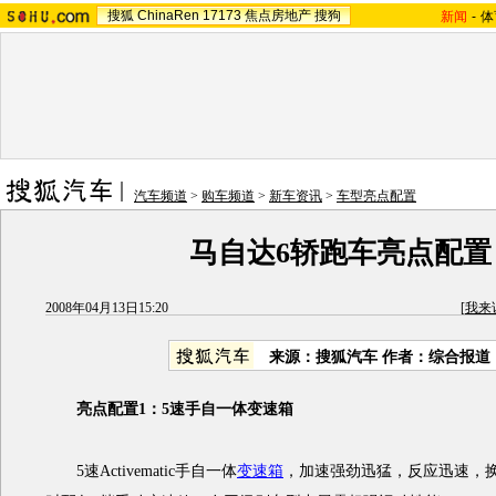
搜狐
ChinaRen
17173
焦点房地产
搜狗
新闻
-
体
汽车频道
>
购车频道
>
新车资讯
>
车型亮点配置
马自达6轿跑车亮点配置
2008年04月13日15:20
[
我来
来源：搜狐汽车 作者：综合报道
亮点配置1：5速手自一体变速箱
5速Activematic手自一体
变速箱
，加速强劲迅猛，反应迅速，