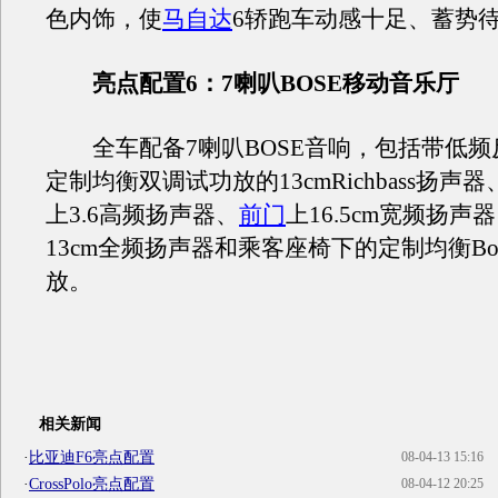
色内饰，使
马自达
6轿跑车动感十足、蓄势
亮点配置6：7喇叭BOSE移动音乐厅
全车配备7喇叭BOSE音响，包括带低频
定制均衡双调试功放的13cmRichbass扬声
上3.6高频扬声器、
前门
上16.5cm宽频扬声
13cm全频扬声器和乘客座椅下的定制均衡Bose
放。
相关新闻
·
比亚迪F6亮点配置
08-04-13 15:16
·
CrossPolo亮点配置
08-04-12 20:25