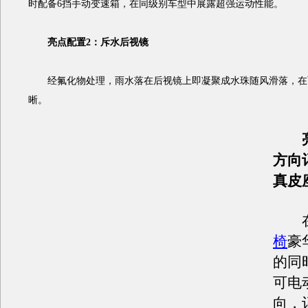
时配备6挡手动变速箱，在同级别车型中展露超强运动性能。
亮点配置2：斥水后视镜
经氟化物处理，雨水落在后视镜上即凝聚成水珠随风滑落，在
晰。
方向
真皮
在
椅
豪
的同
可电
向，