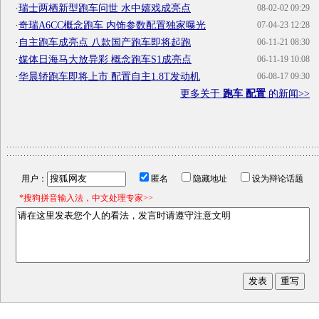
·
瑞士两栖新型跑车问世 水中嬉戏成亮点
08-02-02 09:29
·
奇瑞A6CC概念跑车 内饰参数配置独家曝光
07-04-23 12:28
·
自主跑车成亮点 八款国产跑车即将起跑
06-11-21 08:30
·
媒体日海马大放异彩 概念跑车S1成亮点
06-11-19 10:08
·
华晨轿跑车即将上市 配置自主1.8T发动机
06-08-17 09:30
更多关于
跑车 配置
的新闻>>
用户：
匿名
隐藏地址
设为辩论话题
*搜狗拼音输入法，中文处理专家>>