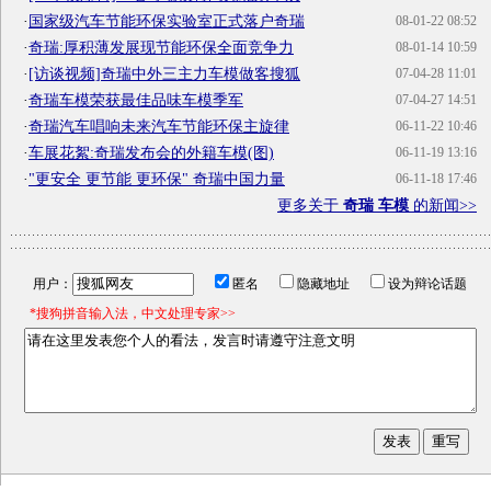
·
国家级汽车节能环保实验室正式落户奇瑞
08-01-22 08:52
·
奇瑞:厚积薄发展现节能环保全面竞争力
08-01-14 10:59
·
[访谈视频]奇瑞中外三主力车模做客搜狐
07-04-28 11:01
·
奇瑞车模荣获最佳品味车模季军
07-04-27 14:51
·
奇瑞汽车唱响未来汽车节能环保主旋律
06-11-22 10:46
·
车展花絮:奇瑞发布会的外籍车模(图)
06-11-19 13:16
·
"更安全 更节能 更环保" 奇瑞中国力量
06-11-18 17:46
更多关于
奇瑞 车模
的新闻>>
用户：
匿名
隐藏地址
设为辩论话题
*搜狗拼音输入法，中文处理专家>>