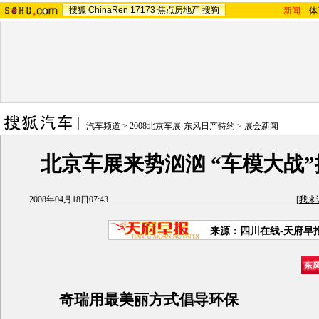
搜狐
ChinaRen
17173
焦点房地产
搜狗
新闻
-
体
汽车频道
>
2008北京车展-东风日产特约
>
展会新闻
北京车展来势汹汹 “车模大战
2008年04月18日07:43
[
我来
来源：四川在线-天府早
奇瑞用最美丽方式倡导环保