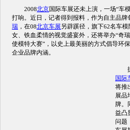
2008
北京
国际车展还未上演，一场“车模
打响。近日，记者得到报料，作为自主品牌
瑞
，在08
北京车展
另辟蹊径，旗下62名车
女、铁血柔情的视觉盛宴外，还将举办“奇
使模特大赛”，以史上最美丽的方式倡导环
企业品牌内涵。
据悉
国际
将推
展品
牌。
益凸
问题