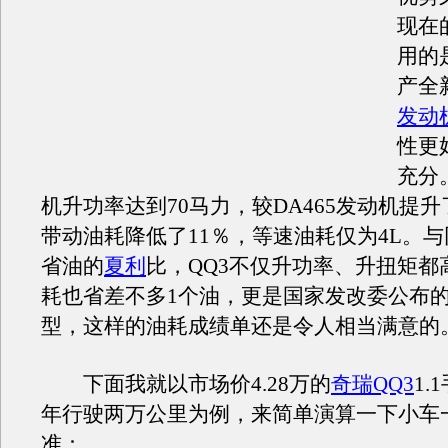
现在
用的
产全新
发动
性更
充分
机升功率达到70马力，较DA465发动机提升
带动油耗降低了11％，等速油耗仅为4L。
省油的
夏利
比，QQ3不仅升功率、升扭矩都
耗也省差不多1个油，更是国家发改委公布
型，这样的油耗成绩单还是令人相当满意的
下面我就以市场价4.28万的
奇瑞QQ3
1.
年行驶两万公里为例，来简单演算一下小车
准：