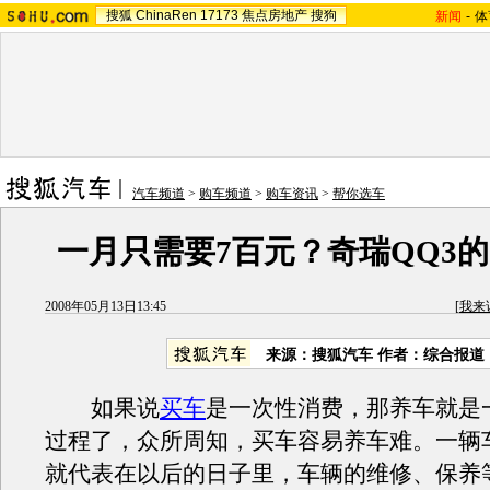
搜狐
ChinaRen
17173
焦点房地产
搜狗
新闻
-
体
汽车频道
>
购车频道
>
购车资讯
>
帮你选车
一月只需要7百元？奇瑞QQ3的
2008年05月13日13:45
[
我来
来源：搜狐汽车 作者：综合报道
如果说
买车
是一次性消费，那养车就是
过程了，众所周知，买车容易养车难。一辆
就代表在以后的日子里，车辆的维修、保养