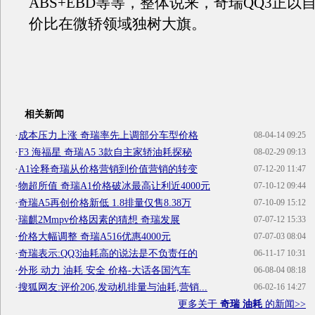
ABS+EBD等等，整体说来，奇瑞QQ3正以
价比在微轿领域独树大旗。
相关新闻
·
成本压力上涨 奇瑞率先上调部分车型价格
08-04-14 09:25
·
F3 海福星 奇瑞A5 3款自主家轿油耗探秘
08-02-29 09:13
·
A1诠释奇瑞从价格营销到价值营销的转变
07-12-20 11:47
·
物超所值 奇瑞A1价格破冰最高让利近4000元
07-10-12 09:44
·
奇瑞A5再创价格新低 1.8排量仅售8.38万
07-10-09 15:12
·
瑞麒2Mmpv价格因素的猜想 奇瑞发展
07-07-12 15:33
·
价格大幅调整 奇瑞A516优惠4000元
07-07-03 08:04
·
奇瑞表示:QQ3油耗高的说法是不负责任的
06-11-17 10:31
·
外形 动力 油耗 安全 价格-大话各国汽车
06-08-04 08:18
·
搜狐网友:评价206,发动机排量与油耗,营销...
06-02-16 14:27
更多关于
奇瑞 油耗
的新闻>>