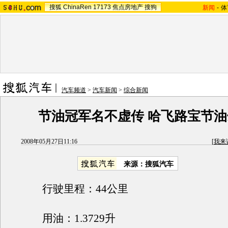
搜狐
ChinaRen
17173
焦点房地产
搜狗
新闻
-
体
汽车频道
>
汽车新闻
>
综合新闻
节油冠军名不虚传 哈飞路宝节油π
2008年05月27日11:16
[
我来
来源：搜狐汽车
行驶里程：44公里
用油：1.3729升