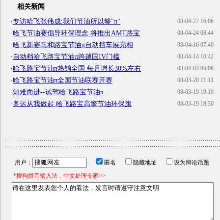
相关新闻
·
专访哈飞张伟成:我们节油所以够"π"
08-04-27 16:06
·
哈飞节油赛倡导环保理念 将推出AMT路宝
08-04-24 08:44
·
哈飞新赛马和路宝节油π自动挡车展亮相
08-04-16 07:40
·
自动档哈飞路宝节油π跨越国IV门槛
08-04-14 10:42
·
哈飞路宝节油π热销全国 每月增长30%左右
08-04-03 09:08
·
哈飞路宝节油π全国节油联赛开赛
08-03-20 11:11
·
知难而进--试驾哈飞路宝节油π
08-03-19 19:19
·
奥运从我做起 哈飞路宝高擎节油环保旗
08-03-19 18:30
用户：
匿名
隐藏地址
设为辩论话题
*搜狗拼音输入法，中文处理专家>>