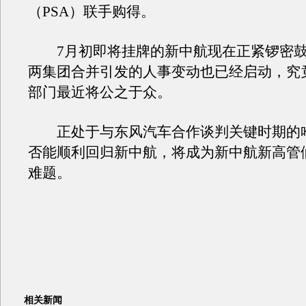
（PSA）联手购得。
7月初即将挂牌的新中航现在正紧锣密鼓
两集团合并引发的人事变动也已经启动，究
部门最近将公之于众。
正处于与东风汽车合作谈判关键时期的
否能顺利回归新中航，将成为新中航新高管
难题。
相关新闻