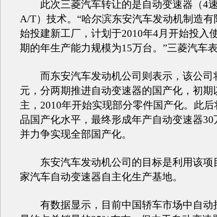
此次三菱汽车转让的是自动变速器（4速A
A/T）技术。“哈尔滨东安汽车发动机制造
始投建新工厂，计划于2010年4月开始投入
期的年生产能力规模为15万台。”三菱汽车
而东安汽车发动机公司则表示，该公司将
元，分两期推进自动变速器的国产化，初期
主，2010年开始实现部分零件国产化。此
品国产化水平，最终形成年产自动变速器30
并力争实现全部国产化。
东安汽车发动机公司的目标是利用该项
家汽车自动变速器自主化生产基地。
有数据显示，目前中国轿车市场中自动