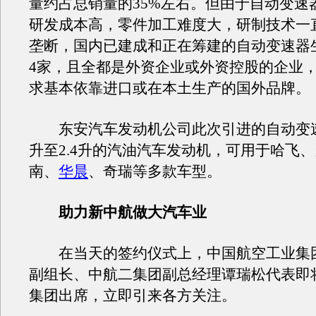
量约占总销量的35%左右。但由于自动变速
研发成本高，零件加工难度大，研制技术一
垄断，国内已建成和正在筹建的自动变速器
4家，且全都是外资企业或外资控股的企业
求基本依靠进口或在本土生产的国外品牌。
东安汽车发动机公司此次引进的自动变速器
升至2.4升的汽油汽车发动机，可用于哈飞
南、
华晨
、奇瑞等多款车型。
助力新中航做大汽车业
在当天的签约仪式上，中国航空工业集
副组长、中航二集团副总经理谭瑞松代表即
集团出席，立即引来各方关注。