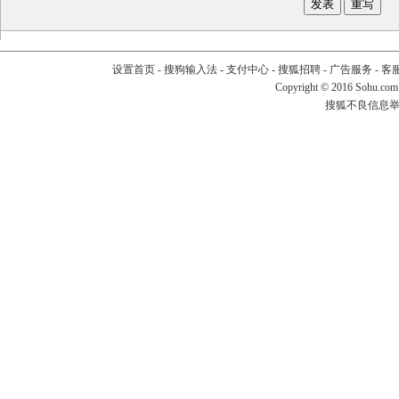
设置首页
-
搜狗输入法
-
支付中心
-
搜狐招聘
-
广告服务
-
客
Copyright
©
2016 Sohu.com
搜狐不良信息