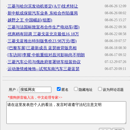
·
三菱与哈尔滨发动机签定(A/T)技术转让
08-06-26 12:09
·
新中航或保留汽车业务 东哈合作陷僵局
08-06-26 08:02
·
越野之王 中国崛起(组图)
08-06-25 15:27
·
三菱与法国标致宣布合作生产电动车(图)
08-06-22 09:36
·
优惠稍有回调 三菱戈蓝北京最低16.18万
08-06-22 08:58
·
三菱戈蓝推出特别版售价23.98万元(图)
08-06-19 07:57
·
[巴黎车展]三菱新成员 蓝瑟掀背版亮相
08-06-18 08:30
·
[车访间]李耀:中航重组对昌河影响尚不明朗
08-06-17 09:32
·
三菱汽车公司与俄政府签署轿车组装协议
07-12-29 07:26
·
运动激情难掩饰--试驾东南汽车三菱蓝瑟
06-07-20 09:11
用户：
匿名
隐藏地址
设为辩论话题
*搜狗拼音输入法，中文处理专家>>