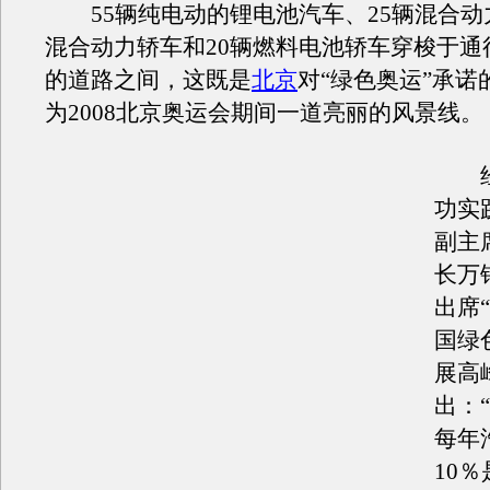
55辆纯电动的锂电池汽车、25辆混合动力
混合动力轿车和20辆燃料电池轿车穿梭于通
的道路之间，这既是
北京
对“绿色奥运”承诺
为2008北京奥运会期间一道亮丽的风景线。
经
功实
副主
长万
出席“
国绿
展高
出：“
每年
10