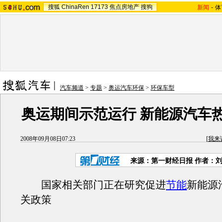
搜狐
ChinaRen
17173
焦点房地产
搜狗
新闻
-
体
汽车频道
>
专题
>
奥运汽车环保
>
环保车型
奥运期间示范运行 新能源汽车
2008年09月08日07:23
[
我来
来源：第一财经日报 作者：
国家相关部门正在研究促进
节能
新能源
关政策