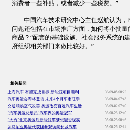
消费者一些补贴，或者减少一些税费。”
中国汽车技术研究中心主任赵航认为，
问题还包括在市场推广方面，如何将小批量
商品？“配套的基础设施、社会服务系统的
府组织相关部门来做比较好。”
相关新闻
·
上海汽车 有望完成目标 新能源项目顺利
08-09-05 08:22
·
汽车奥运会即将登场 未来4个月车市旺季
08-09-04 07:43
·
交通顺畅空气改善 奥运改变百姓汽车生活
08-09-02 07:49
·
"汽车奥运总动员"汽车界的奥运冠军
08-08-28 12:40
·
"大秀"北京奥运后新能源车梦想能否现实
08-08-28 08:46
·
罗马尼亚奥运代表团参观访问长城汽车
08-08-26 12:14