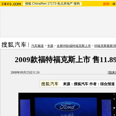
搜狐
ChinaRen
17173
焦点房地产
搜狗
新闻
-
体
汽车频道
>
专题
>
全新09款福特福克斯上市
>
09福克斯最新
2009款福特福克斯上市 售11.89-
2008年09月25日11:24
[
我来
来源：搜狐汽车 作者：综合报道