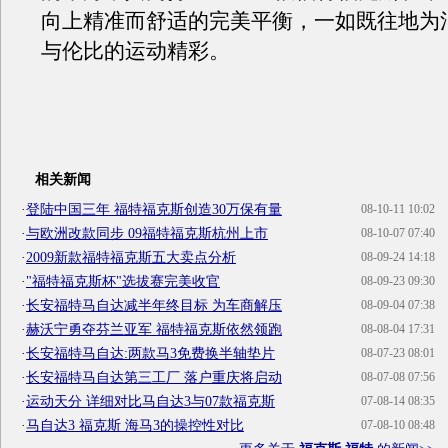
向上精准而舒适的完美平衡，一如既往地为
与伦比的运动精彩。
相关新闻
·
登陆中国三年 福特福克斯创造30万保有量
08-10-11 10:02
·
与欧洲改款同步 09福特福克斯杭州上市
08-10-07 07:40
·
2009新款福特福克斯五大卖点分析
08-09-24 14:18
·
"福特福克斯杯"选拔赛完美收官
08-09-23 09:30
·
长安福特马自达减半年终目标 为车商解压
08-09-04 07:38
·
赫沃宁勇夺芬兰亚军 福特福克斯依然领跑
08-08-04 17:31
·
长安福特马自达:两款马3免费换半轴垫片
08-07-23 08:01
·
长安福特马自达第三工厂 落户重庆将启动
08-07-08 07:56
·
运动天分 详细对比马自达3与07款福克斯
07-08-14 08:35
·
马自达3 福克斯 海马3的操控性对比
07-08-10 08:48