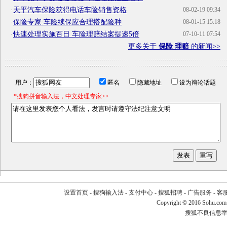
·
天平汽车保险获得电话车险销售资格
08-02-19 09:34
·
保险专家:车险续保应合理搭配险种
08-01-15 15:18
·
快速处理实施百日 车险理赔结案提速5倍
07-10-11 07:54
更多关于
保险 理赔
的新闻>>
用户：
匿名
隐藏地址
设为辩论话题
*搜狗拼音输入法，中文处理专家>>
设置首页
-
搜狗输入法
-
支付中心
-
搜狐招聘
-
广告服务
-
客
Copyright
©
2016 Sohu.com
搜狐不良信息