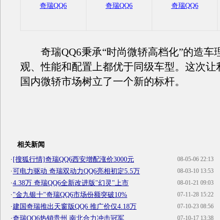
奇瑞QQ6
奇瑞QQ6
奇瑞QQ6
奇瑞QQ6秉承“时尚微轿高档化”的造车
观、性能和配置上都优于同级车型。这次让利
国内微轿市场树立了一个新的标杆。
相关新闻
·
[搜狐行情]奇瑞QQ6西安增配涨价3000元
08-05-06 22:13
·
可电力驱动 奇瑞双动力QQ6亮相初定5.5万
08-03-10 13:53
·
4.38万 奇瑞QQ6全新改进版"幻灵"上市
08-01-21 09:03
·
"金九银十"奇瑞QQ6市场份额突破10%
07-11-28 15:22
·
建国奇瑞推出天窗版QQ6 推广价仅4.18万
07-10-23 08:56
·
奇瑞QQ6热销贵州 南北合力冲击冠军
07-10-17 13:38