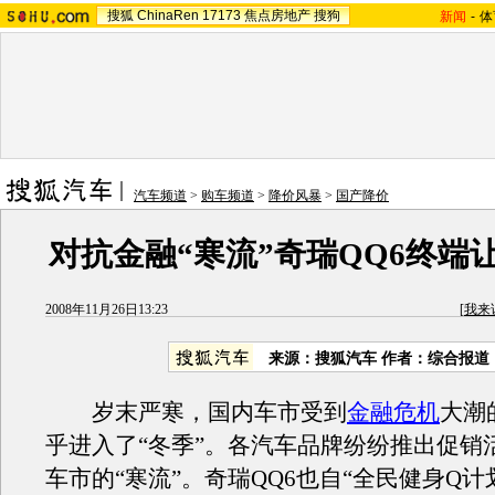
搜狐
ChinaRen
17173
焦点房地产
搜狗
新闻
-
体
汽车频道
>
购车频道
>
降价风暴
>
国产降价
对抗金融“寒流”奇瑞QQ6终端让
2008年11月26日13:23
[
我来
来源：搜狐汽车 作者：综合报道
岁末严寒，国内车市受到
金融危机
大潮
乎进入了“冬季”。各汽车品牌纷纷推出促销
车市的“寒流”。奇瑞QQ6也自“全民健身Q计