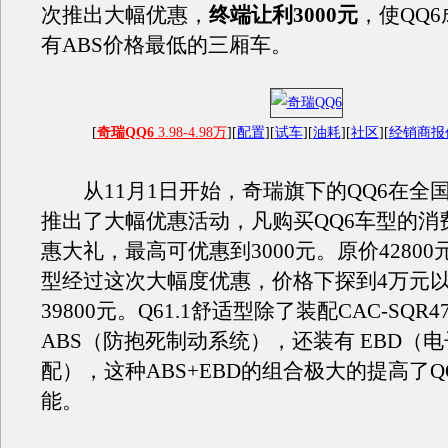
次推出大幅优惠，
终端让利3000元
，使QQ
有ABS价格最低的三厢车。
[
奇瑞QQ6
3.98-4.98万
][
配置
][
试车
][
油耗
][
社区
][
经销商报
从11月1日开始，奇瑞旗下的QQ6在全
推出了大幅优惠活动，凡购买QQ6车型的消
惠大礼，最高可优惠到3000元。原价42800元
型经过这次大幅度优惠，价格下探到4万元
39800元。Q61.1舒适型除了装配CAC-SQR47
ABS（防抱死制动系统），还装有 EBD（
配），这种ABS+EBD的组合极大的提高了Q
能。