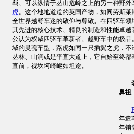
羁、可以纵情于丛山危岭之上的另一种野外
虎
。这个地地道道的英国产物，如同劳斯莱
全世界越野车迷的敬仰与尊敬。在四驱车领
其先进的核心技术、精良的制造和性能卓越
公认为权威四驱车革新者、越野车中的极品
域的灵魂车型，路虎如同一只插翼之虎，不
丛林、山涧或是平直大道上，它自始至终都
直前，视坎坷崎岖如坦途。
奢
鼻祖
年造
年销