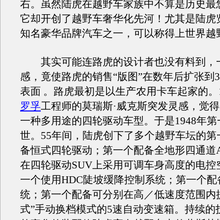
右。虽然陆虎在越野车家族中不算是历史最
它却开创了越野车奢华化先河！尤其是陆虎
知名豪华品牌汽车之一，可以称得上世界越
其实可能连路虎的设计者也没有料到，
感，竟使路虎的销售“版图”在数年后扩张到3
表面 。路虎最初是以生产农用卡车起家的。1
罗孚
工程师的莫瑞斯·威克斯突发灵感，觉
一种多用途的四轮驱动车型。于是1948年
世。55年间，陆虎创下了多个越野车坛的第
备恒式四轮驱动；第一个配备全地形四通道A
在四轮驱动SUV上采用可调车身高度的电控
一个使用HDC陡坡缓降控制系统；第一个配
统；第一个配备可分别在高／低速度范围内
式”手动换档模式的5速自动变速箱。持续的