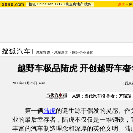
搜狐
ChinaRen
17173
焦点房地产
搜狗
新闻
-
体
汽车频道
>
汽车新闻
>
国际企业新闻
越野车极品陆虎 开创越野车奢
2008年11月26日14:48
[
我来
来源：当代汽车报 作者：万瑞瑞
第一辆
陆虎
的诞生源于偶发的灵感。作
业的最后幸存者，陆虎不仅仅是一堆钢铁，
丰富的汽车制造理念和深厚的英伦文明。陆