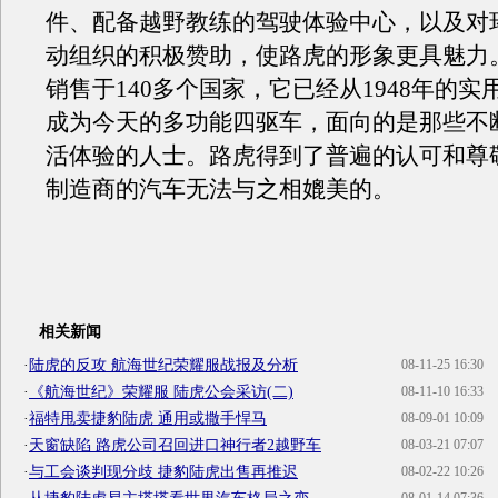
件、配备越野教练的驾驶体验中心，以及对
动组织的积极赞助，使路虎的形象更具魅力
销售于140多个国家，它已经从1948年的实
成为今天的多功能四驱车，面向的是那些不
活体验的人士。路虎得到了普遍的认可和尊
制造商的汽车无法与之相媲美的。
相关新闻
·
陆虎的反攻 航海世纪荣耀服战报及分析
08-11-25 16:30
·
《航海世纪》荣耀服 陆虎公会采访(二)
08-11-10 16:33
·
福特甩卖捷豹陆虎 通用或撒手悍马
08-09-01 10:09
·
天窗缺陷 路虎公司召回进口神行者2越野车
08-03-21 07:07
·
与工会谈判现分歧 捷豹陆虎出售再推迟
08-02-22 10:26