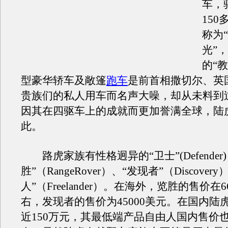
车，
15
称为
光”
的“教
型豪华轿车及敞篷
跑车
是前首相撒切尔、英
贵族们的私人用车而名声大噪，却从未料到
因其在四驱车上的成就而更加誉满全球，陆
此。
路虎家族有性格迥异的“卫士”(Defender)
胜”（RangeRover）、“发现者”（Discover
人”（Freelander）。在海外，览胜的售价在6
右，发现者的售价为45000美元。在国内陆
近150万元，其最低端产品自由人国内售价也