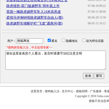
·
从捷豹陆虎易主塔塔看世界汽车格局之变
08-01-14 07:36
·
路虎揽胜-双门版越野车 明年底上市
07-06-18 09:22
·
英国一辆路虎越野车坠入24米高悬崖
07-06-11 08:06
·
柔情马伊俐钟情路虎越野车自由人(图)
06-06-28 13:59
·
路虎越野车撞断护栏"飞渡"通惠河(图)
06-05-15 10:12
用户：
匿名
隐藏地址
设为辩论话题
*搜狗拼音输入法，中文处理专家>>
设置首页
-
搜狗输入法
-
支付中心
-
搜狐招聘
-
广告服务
-
客
Copyright
©
2016 Sohu.com
搜狐不良信息