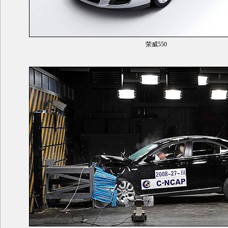
荣威550