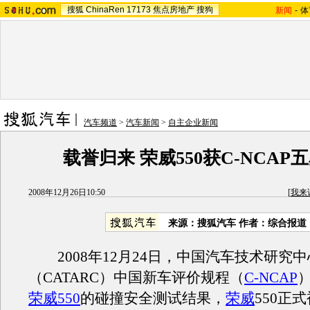
搜狐
ChinaRen
17173
焦点房地产
搜狗
新闻
-
体
汽车频道
>
汽车新闻
>
自主企业新闻
载誉归来 荣威550获C-NCAP
2008年12月26日10:50
[
我来
来源：搜狐汽车 作者：综合报道
2008年12月24日，中国汽车技术研究中
（CATARC）中国新车评价规程（
C-NCAP
荣威550
的碰撞安全测试结果，
荣威
550正式