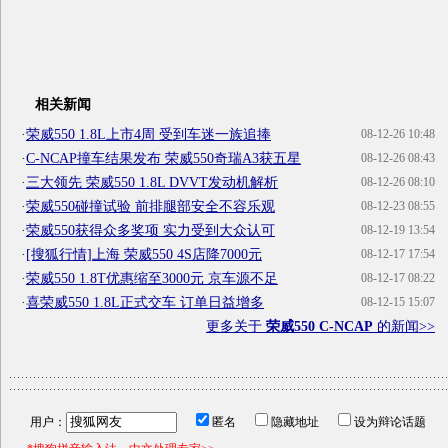
相关新闻
·
荣威550 1.8L上市4周 受到车迷一族追捧
08-12-26 10:48
·
C-NCAP撞车结果发布 荣威550奇瑞A3获五星
08-12-26 08:43
·
三大领先 荣威550 1.8L DVVT发动机解析
08-12-26 08:10
·
荣威550碰撞试验 前排腿部安全不容乐观
08-12-23 08:55
·
荣威550获得众多奖项 实力受到大众认可
08-12-19 13:54
·
[搜狐行情]上海 荣威550 4S店降7000元
08-12-17 17:54
·
荣威550 1.8T优惠缩至3000元 京车源不足
08-12-17 08:22
·
喜荣威550 1.8L正式交车 订单日益增多
08-12-15 15:07
更多关于
荣威550 C-NCAP
的新闻>>
用户：
匿名
隐藏地址
设为辩论话题