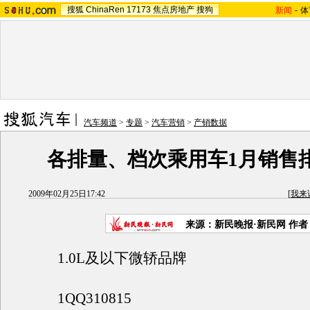
搜狐
ChinaRen
17173
焦点房地产
搜狗
新闻
-
体
汽车频道
>
专题
>
汽车营销
>
产销数据
各排量、档次乘用车1月销售
2009年02月25日17:42
[
我来
来源：新民晚报·新民网 作
1.0L及以下微轿品牌
1QQ310815