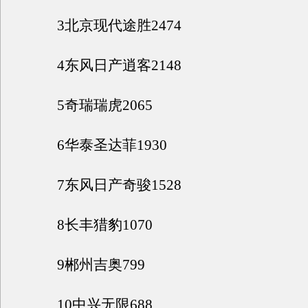
3北京现代途胜2474
4东风日产逍客2148
5奇瑞瑞虎2065
6华泰圣达菲1930
7东风日产奇骏1528
8长丰猎豹1070
9郴州吉奥799
10中兴无限688