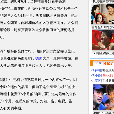
域。2008年6月，当林祐德开始着手策划
闺房视频自拍
有“明锐”的上市在前，但斯柯达留给公众的还只是一个
品牌与大众品牌并行，两者间既无从属关系、也无
与大众朗逸，配置和价格的区别也不明显。大众拥
自爆捉奸后恶梦
车论坛，时有声音鼓吹大众收购而来的斯柯达并
对。
车独特的品牌才行，他的解决方案是靠明星代
刘翔亚锦赛三
明星引发的负面影响，
德国
大众一直保持警惕。在
大众从未使用过明星代言人，尤其是娱乐明星。
·
听评书
|
郭德纲
·
听小说
|
鬼吹灯1
灌篮》中亮相，但充其量只是一个内置式广告。因
·
共享区
|
手机病
个独立运作的品牌，但为了这个有些 “大胆”的决
流程中花费了5个月的时间，要知道与最终的合作
用了1个月。在后来的海报、灯箱广告、电视广告
人有关的字眼。
揭田壮壮徐帆