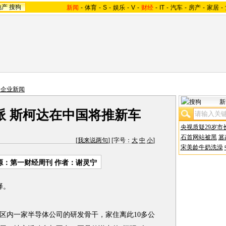
地产
搜狗
新闻
-
体育
-
S
-
娱乐
-
V
-
财经
-
IT
-
汽车
-
房产
-
家居
-
资企业新闻
新
派 斯柯达在中国将推新车
央视质疑29岁市
石首网站被黑
篡
[
我来说两句
] [字号：
大
中
小
]
宋美龄牛奶洗澡
源：
第一财经周刊
作者：谢灵宁
择。
内一家半导体公司的研发骨干，家住离此10多公