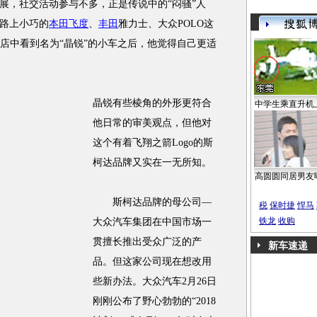
展，社交活动参与不多，正是传说中的“闷骚”人
路上小巧的
本田飞度
、
丰田
雅力士、大众POLO这
S店中看到名为“晶锐”的小车之后，他觉得自己更适
晶锐有些棱角的外形更符合
中学生乘直升机
他日常的审美观点，但他对
这个有着飞翔之箭Logo的斯
柯达品牌又实在一无所知。
高圆圆同居男友
斯柯达品牌的母公司—
税
保时捷
悍马
铁龙
收购
大众汽车集团在中国市场一
贯擅长推出受众广泛的产
新车速递
品。但这家公司现在想改用
些新办法。大众汽车2月26日
刚刚公布了野心勃勃的“2018