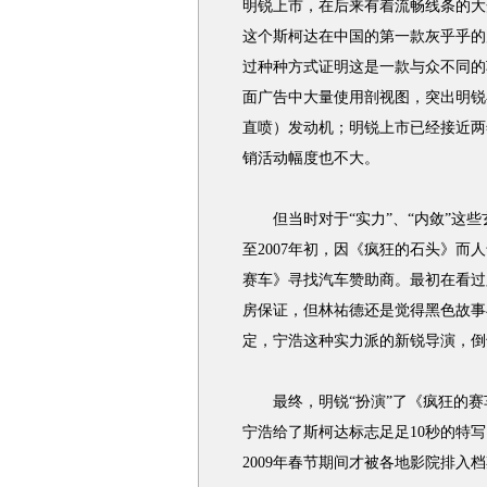
明锐上市，在后来有着流畅线条的大
这个斯柯达在中国的第一款灰乎乎的
过种种方式证明这是一款与众不同的
面广告中大量使用剖视图，突出明锐在
直喷）发动机；明锐上市已经接近两
销活动幅度也不大。
但当时对于“实力”、“内敛”这些
至2007年初，因《疯狂的石头》
赛车》寻找汽车赞助商。最初在看过
房保证，但林祐德还是觉得黑色故事
定，宁浩这种实力派的新锐导演，倒
最终，明锐“扮演”了《疯狂的赛
宁浩给了斯柯达标志足足10秒的特写
2009年春节期间才被各地影院排入