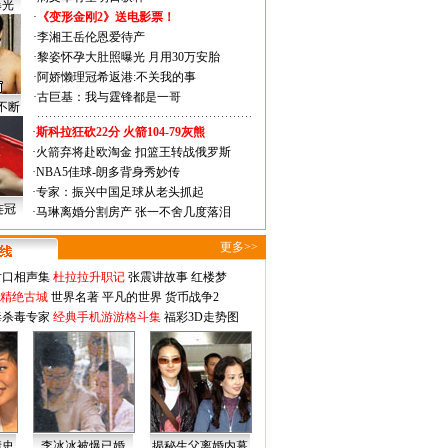
曝光
·
《变形金刚2》送电影票！
·
李湘王岳伦恩爱待产
·
黎姿怀孕大肚照曝光 月用30万安胎
·
阿娇懒理冠希返港:不关我的事
·
古巨基：我与霆锋都是一哥
不断
·
斯科拉狂砍22分 火箭104-79灰熊
·
火箭弃将赴欧淘金 扣篮王转战俄罗斯
·
NBA5佳球-朗多背身秀妙传
·
专家：振兴中国足球从老头抓起
连冠
·
马琳离婚分割房产 张一不舍几度落泪
更多>>
对口相声集
杜拉拉升职记
张震讲故事
红楼梦
-精绝古城
世界名著
平凡的世界
货币战争2
毒杀毒专家
经典手机游游格斗集
福彩3D走势图
情史
李冰冰被爆已婚
揭秘生父离婚内幕