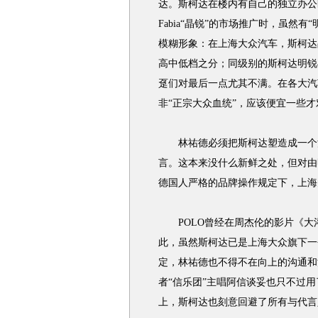
达。斯柯达在楼内有自己的独立办公区
Fabia“晶锐”的市场推广时，虽然
模糊形象：在上海大众汽车，斯柯达
高中低档之分；同级别的斯柯达明锐
趸们对最后一点尤其不满。在各大汽
非“正宗大众血统”，应该便宜一些才
林祐德必须把斯柯达塑造成一个汽
言。这本来没什么新鲜之处，但对由
德国人严格的品牌操作规定下，上海
POLO曾经在周杰伦的影片《大
此，虽然斯柯达已是上海大众旗下一
定，林祐德也不得不在向上的沟通和
者“信乐团”主唱阿信谈妥也只不过
上，斯柯达也刻意回避了所有与代言