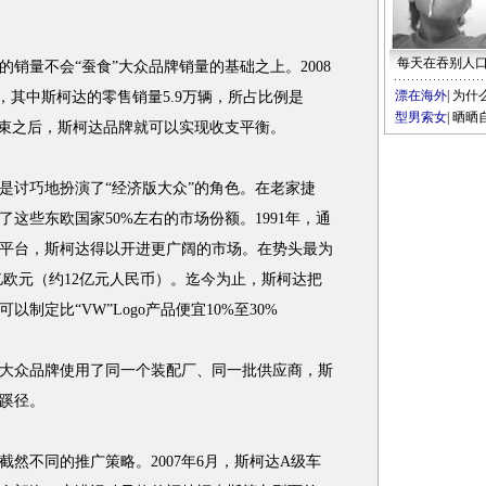
每天在吞别人
量不会“蚕食”大众品牌销量的基础之上。2008
漂在海外
|
为什
辆，其中斯柯达的零售销量5.9万辆，所占比例是
型男索女
|
晒晒
年结束之后，斯柯达品牌就可以实现收支平衡。
讨巧地扮演了“经济版大众”的角色。在老家捷
了这些东欧国家50%左右的市场份额。1991年，通
平台，斯柯达得以开进更广阔的市场。在势头最为
4亿欧元（约12亿元人民币）。迄今为止，斯柯达把
制定比“VW”Logo产品便宜10%至30%
众品牌使用了同一个装配厂、同一批供应商，斯
蹊径。
不同的推广策略。2007年6月，斯柯达A级车