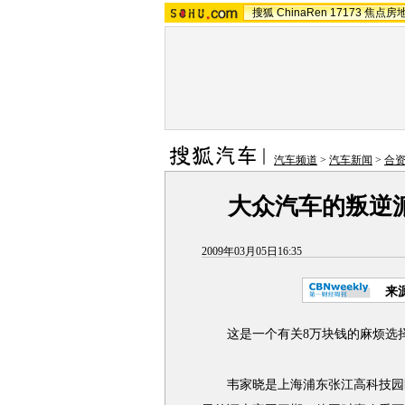
搜狐
ChinaRen
17173
焦点房
汽车频道
>
汽车新闻
>
合
大众汽车的叛逆
2009年03月05日16:35
来
这是一个有关8万块钱的麻烦选
韦家晓是上海浦东张江高科技园区