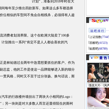
计划”，准备到2018年时在大
此期间每年至少推出四款新车。如果这么多车都选择
价位相似的车型间不免会自相残杀，必须得有人趁
说 吧 排 行
消费者划清界限。这个在欧洲大陆卖了100多
上证指数
(7744
，计划推出一系列“肯定不是人人都会喜欢的汽
苏醒吧
(41523)
贴图吧
(68789)
最 热 
是林祐德过去两年中急需想要抓住的客户。作为
副总监，他的工作是使这一品牌能够进入新的细分
一贯风格，同时又不至于过分张扬。换句话说，斯
谍战大片-《风
大众汽车的行政楼外墙挂出了两块大小相同的Logo：
W”；另一块则是对大多数人而言还显得陌生的斯柯