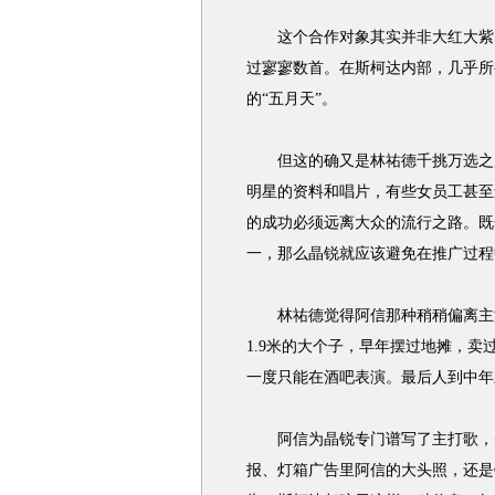
这个合作对象其实并非大红大紫。
过寥寥数首。在斯柯达内部，几乎所
的“五月天”。
但这的确又是林祐德千挑万选之后
明星的资料和唱片，有些女员工甚至
的成功必须远离大众的流行之路。既
一，那么晶锐就应该避免在推广过程
林祐德觉得阿信那种稍稍偏离主
1.9米的大个子，早年摆过地摊，
一度只能在酒吧表演。最后人到中年
阿信为晶锐专门谱写了主打歌，并
报、灯箱广告里阿信的大头照，还是