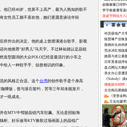
·
赵薇被爆已经怀
他已经40岁，也算不上高产，最为人熟知的歌不
·
李宇春爆遭母逼
·
圣诞节明信片八
有女性员工都不喜欢他，她们更愿意谈论年轻
茶 余 饭
·
何炅获地产大亨
·
陈慧琳产后恢复
所作出的决定。他的桌上曾摆满港台歌手、影视
·
殷桃街头休闲装
还向他推荐“好男儿”马天宇。不过林祐德认定晶锐
·
范冰冰红地毯
·
姚晨与老公素
然造型圆润的大众POLO已经是最流行的小车之
·
日军竟拿战俘
中给人一种软乎乎、似曾相识的印象。
·
盘点网坛大腕
·
美女办公室遭
·
《Nobody》
流的风格正合适。这个
台湾
的创作歌手是个身高
·
搜狐娱乐招聘
卖过咖喱饭，曾与滚石签约，苦等三年却未能发片，
·
台北电玩展靓丽Sh
·
《变形金刚
才一吼成名。
·
王岳伦爆李
在MTV中驾驶晶锐汽车狂飙。无论是招贴海
钱柜、好乐迪等KTV换歌过场画面上的晶锐广