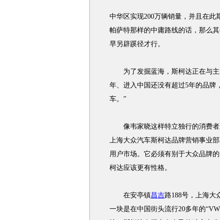
中华区实现200万辆销量，并且在
帕萨特那样的中庸路线的话，那么其
早另辟蹊径才行。
为了发掘蓝海，斯柯达正在与主流
年、进入中国还没有超过5年的品牌
车。”
像韦家晓这样特立独行的消费者正
上海大众汽车斯柯达品牌营销事业部
用户市场。它必须有别于大众品牌的
柯达应该更有性格。
在安亭镇
昌吉
路188号，上海
一块是在中国街头流行20多年的“V