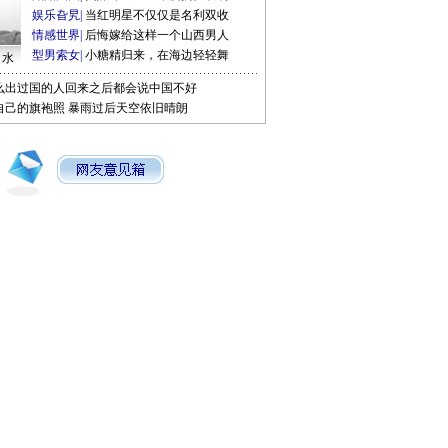
娱乐旮旯
|
当红明星不仅仅是名利双收
情感世界
|
后悔嫁给这样一个山西男人
型男索女
|
小糖精归来，在海边轻轻舞
口水
么出过国的人回来之后都会说中国不好
自己的旗袍照
暴雨过后天空依旧晴朗