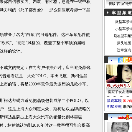
果你自信够实力、内敛、有性格，总是在平缓中积
新版“西游”绝
嘶力竭的《死了都要爱》—那么你应该考虑一下晶
车 型 频 道
微型车频
小型车频
准备了名为“白顶”的可选配件。这种车顶配件使
紧凑型车频
欧式”、“硬朗”风格的、覆盖了整个车顶的扁帽
摄头地图
违章查询
这样的设计。
成文的规定：在向客户作推介时，应当避免晶锐
的普遍看法是，大众POLO、本田飞度、斯柯达晶
上市的话，将是2009年竞争最为激烈的几款小车。
富家子女友遭
柯达都竭力避免把晶锐包装成第二个POLO，以
狐说车坛
|
国内
明星座驾
|
谁的
户—这是上海大众制定大众、斯柯达双品牌战略的
9年斯柯达品牌占上海大众汽车的销量比例将突破
时，林祐德认为到2010年时这一数字很可能会提高