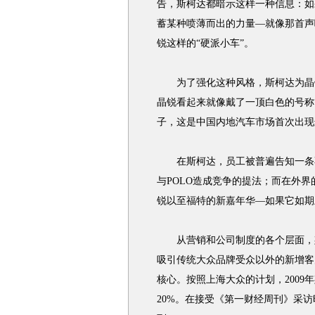
告，斯柯达都暗示这样一种信息：如
蓄某种喷薄而出的力量—就像那首声
锐这样的“硬派小车”。
为了强化这种风格，斯柯达为晶锐
晶锐看起来就像戴了一顶白色的号称“
子，这是中国内地汽车市场首次出现
在斯柯达，员工被普遍告知一条不
与POLO造成竞争的提法；而在外界
锐以至福特的新嘉年华—如果它如期
从营销和公司制度的各个层面，斯
吸引传统大众品牌受众以外的新增客
核心。按照上海大众的计划，200
20%。在接受《第一财经周刊》采访