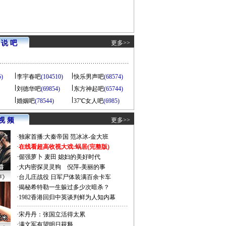
说 吧
更多>>
5)
李宇春吧
(104510)
快乐男声吧
(68574)
刘德华吧
(69854)
东方神起吧
(65744)
婚姻吧
(78544)
37℃女人吧
(6985)
视 频
更多>>
·
独家首播:大秦帝国
范冰冰-金大班
·
在线看超高收视大戏:
蜗居(完整版)
·
倔强萝卜
麦田
媳妇的美好时代
·
大内密探灵灵狗
倪萍-美丽的事
声》
·
台儿庄战役 日军尸体装满百余卡车
·
揭秘希特勒一生躲过多少次暗杀？
·
1982香港回归中英谈判鲜为人知内幕
·
宋丹丹：张国立活得太累
·
满文军有望明日获释