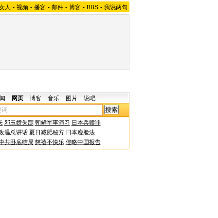
女人
-
视频
-
播客
-
邮件
-
博客
-
BBS
-
我说两句
闻
网页
博客
音乐
图片
说吧
长
邓玉娇失踪
朝鲜军事演习
日本兵赎罪
改温总讲话
夏日减肥秘方
日本瘦脸法
中共卧底结局
慈禧不快乐
侵略中国报告