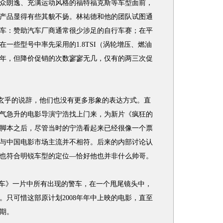
众朗逸、充满运动风格的福特福克斯等车型面前，
产品显得有些其貌不扬。林祐德和他的团队试图通
车：赞助汽车厂商通常很少涉足的自行车赛；在平
一些型号中率先采用的1.8TSI（涡轮增压、燃油
年，但降价促销的次数寥寥无几，仅有的两三次促
玄乎的说辞，他们也没有更多形象的表达方式。直
而人气急升的电影导演宁浩找上门来，为新片《疯狂的
脚本之后，尽管当时的宁浩看起来已经很像一个票
与中国电影市场主流并不相符。后来的内部讨论认
也符合明锐车型的定位—恰好他也并非什么帅哥。
车》一片中所有出现的警车，在一个甩尾镜头中，
。只可惜这部原计划2008年年中上映的电影，直至
档期。