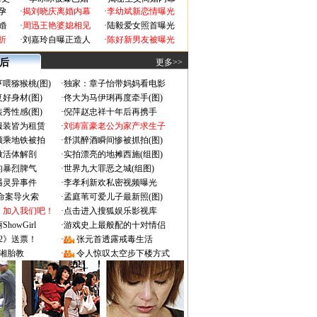
孕
·
揭刘晓庆离婚内幕
·
李幼斌新恋情曝光
婚
·
周迅王艳婆媳相见
·
陆毅爱女照首曝光
折
·
刘嘉玲自曝正造人
·
陈好新男友被曝光
 后
更多>>
喂猕猴桃(图)
·
独家：章子怡带妈妈看电影
好身材(图)
·
佟大为马伊琍再度牵手(图)
秀性感(图)
·
倪萍赵忠祥十年后再携手
服装皆为租赁
·
刘涛富豪老公为家产求生子
颜乘地铁被拍
·
舒淇醉酒瞬间惨被抓拍(图)
做活体解剖
·
实拍漂亮的地摊西施(组图)
的暴烈脾气
·
世界九大罪恶之城(组图)
遇灵异事件
·
李孝利新欢私密视频曝光
成命案导火索
·
孟庭苇可爱儿子最新照(图)
：加入我们吧！
·
点击进入搜狐娱乐影视库
owGirl
·
游戏史上最般配的十对情侣
2》送票！
·
张元首透露戒毒生活
湘胎教
·
令人惊叹太空步下楼方式