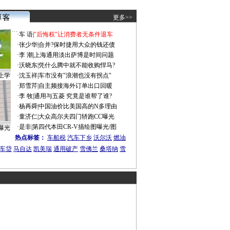
更多>>
·
车 语
|
"后悔权"让消费者无条件退车
·
张少华
|
合并?保时捷用大众的钱还债
·
李 潮
|
上海通用淡出萨博是时间问题
·
沃晓东
|
凭什么腾中就不能收购悍马?
上学
·
沈玉祥
|
车市没有"浪潮也没有拐点"
·
郑雪芹
|
自主频接海外订单出口回暖
·
李 牧
|
通用与五菱 究竟是谁帮了谁?
·
杨再舜
|
中国油价比美国高的N多理由
·
童济仁
|
大众高尔夫四门轿跑CC曝光
·
是非
|
第四代本田CR-V描绘图曝光/图
曝光
热点标签：
车船税
汽车下乡
沃尔沃
燃油
车贷
马自达
凯美瑞
通用破产
雪佛兰
桑塔纳
雪