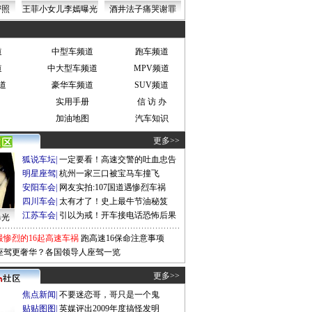
密照
王菲小女儿李嫣曝光
酒井法子痛哭谢罪
道
中型车频道
跑车频道
道
中大型车频道
MPV频道
道
豪华车频道
SUV频道
实用手册
信 访 办
加油地图
汽车知识
更多>>
狐说车坛
|
一定要看！高速交警的吐血忠告
明星座驾
|
杭州一家三口被宝马车撞飞
安阳车会
|
网友实拍:107国道遇惨烈车祸
四川车会
|
太有才了！史上最牛节油秘笈
江苏车会
|
引以为戒！开车接电话恐怖后果
曝光
最惨烈的16起高速车祸
跑高速16保命注意事项
座驾更奢华？各国领导人座驾一览
更多>>
焦点新闻
|
不要迷恋哥，哥只是一个鬼
贴贴图图
|
英媒评出2009年度搞怪发明