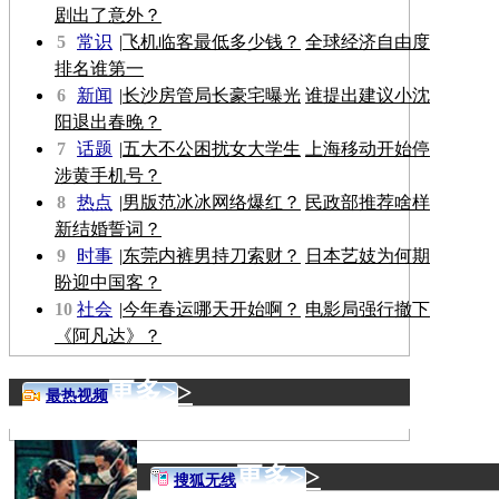
剧出了意外？
5
常识
|
飞机临客最低多少钱？
全球经济自由度
排名谁第一
6
新闻
|
长沙房管局长豪宅曝光
谁提出建议小沈
阳退出春晚？
7
话题
|
五大不公困扰女大学生
上海移动开始停
涉黄手机号？
8
热点
|
男版范冰冰网络爆红？
民政部推荐啥样
新结婚誓词？
9
时事
|
东莞内裤男持刀索财？
日本艺妓为何期
盼迎中国客？
10
社会
|
今年春运哪天开始啊？
电影局强行撤下
《阿凡达》？
更多>>
最热视频
更多>>
搜狐无线