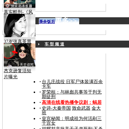
真实酷刑-《风
声》
更多>>
茶余饭后
37岁张真英胃
车 型 频 道
癌病逝
杰克逊复活短
片曝光
台儿庄战役 日军尸体装满百余
卡车
罗荣桓：与林彪共事等于判无
期徒刑
高清在线看热播争议剧：
蜗居
史诗-大秦帝国
致命武器
金大
班
皇宫秘闻：明成祖为何活剐三
千宫女
胡耀邦亲批高干子弟死刑:不杀