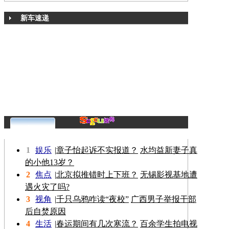
新车速递
更多>>
1
娱乐
|
章子怡起诉不实报道？
水均益新妻子真
的小他13岁？
2
焦点
|
北京拟推错时上下班？
无锡影视基地遭
遇火灾了吗?
3
视角
|
千只乌鸦咋读“夜校”
广西男子举报干部
后自焚原因
4
生活
|
春运期间有几次寒流？
百余学生拍电视