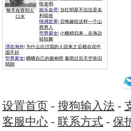
怪发明
娱乐旮旯
|
当红明星不仅仅是名
每天在吞别人
利双收
口水
情感世界
|
后悔嫁给这样一个山
西男人
型男索女
|
小糖精归来，在海边
轻轻舞
漂在海外
|
为什么出过国的人回来之后都会说中
国不好
型男索女
|
晒晒自己的旗袍照
暴雨过后天空依旧
晴朗
设置首页
-
搜狗输入法
-
客服中心
-
联系方式
-
保