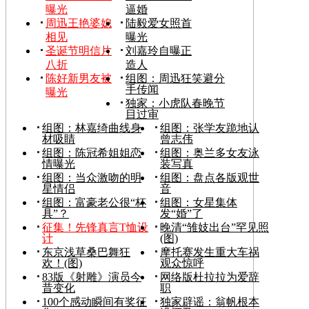
曝光
逼婚
周迅王艳婆媳
陆毅爱女照首
相见
曝光
圣诞节明信片
刘嘉玲自曝正
八折
造人
陈好新男友被
组图：周迅狂笑避分
手传闻
曝光
独家：小虎队春晚节
目过审
组图：林嘉绮曲线身
组图：张学友跪地认
材吸睛
曾志伟
组图：陈冠希姐姐恋
组图：奥兰多女友泳
情曝光
装写真
组图：当众激吻的明
组图：盘点各版观世
星情侣
音
组图：富豪老公很“杯
组图：女星集体
具”？
发“婚”了
征集！先锋真言T恤设
晚清“雏妓出台”罕见照
计
(图)
东京浅草桑巴舞狂
摩托赛发生重大车祸
欢！(图)
观众惊呼
83版《射雕》演员今
网络版杜拉拉为爱辞
昔变化
职
100个感动瞬间有奖征
独家辟谣：翁帆根本