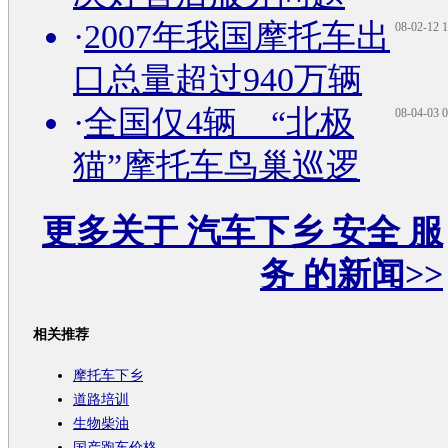
·
2007年我国摩托车出
08-02-12 1
口总量超过940万辆
·
全国仅4辆 “北极
08-04-03 0
猫”摩托车鸟巢巡逻
更多关于
汽车下乡 安全 服
务
的新闻>>
相关推荐
摩托车下乡
道路培训
生物柴油
国产跑车价格