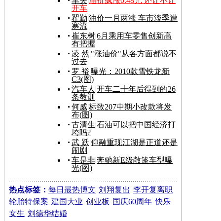
车夫
|
油价疯涨0.48元 还让不让
开车
翟勤
|
油价一月两涨 车市淡季遭
寒流
崔东树
|
6月乘用车零售创新高
有把握
凌 然
|
"涨油价"从各方面都说不
过去
罗 裕
|
曝光：2010款雪铁龙新
C3(图)
汽车人
|
开车二十年后得到的26
条教训
何威
|
标致207中期小改款将发
布(图)
古清生
|
石油可以把中国经济打
垮吗?
武 跃
|
仰融重现江湖是正道还是
闹剧
车是非
|
奔驰新E级敞篷车型曝
光(图)
热点标签：
每日最热博文
刘翔复出
李开复离职
轮胎特保案
建国大业
创业板
国庆60周年
快乐
女生
刘德华结婚