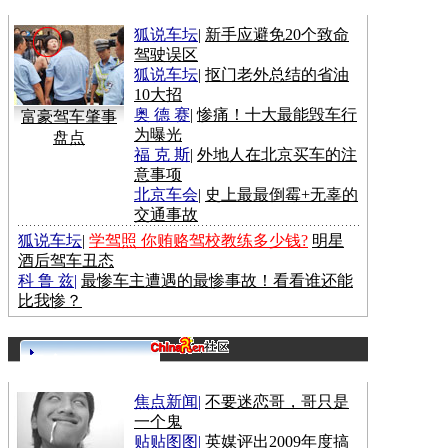
狐说车坛
|
新手应避免20个致命
驾驶误区
狐说车坛
|
抠门老外总结的省油
10大招
奥 德 赛
|
惨痛！十大最能毁车行
富豪驾车肇事
为曝光
盘点
福 克 斯
|
外地人在北京买车的注
意事项
北京车会
|
史上最最倒霉+无辜的
交通事故
狐说车坛
|
学驾照 你贿赂驾校教练多少钱?
明星
酒后驾车丑态
科 鲁 兹
|
最惨车主遭遇的最惨事故！看看谁还能
比我惨？
更多>>
焦点新闻
|
不要迷恋哥，哥只是
一个鬼
贴贴图图
|
英媒评出2009年度搞