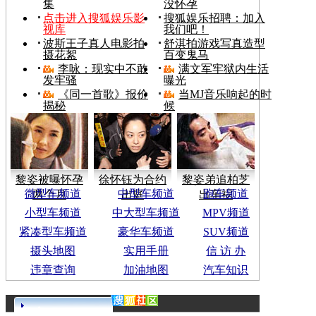
集
没怀孕
点击进入搜狐娱乐影
搜狐娱乐招聘：加入
视库
我们吧！
波斯王子真人电影拍
舒淇拍游戏写真造型
摄花絮
百变鬼马
李咏：现实中不敢
满文军牢狱内生活
发牢骚
曝光
《同一首歌》报价
当MJ音乐响起的时
揭秘
候
黎姿被曝怀孕
徐怀钰为合约
黎姿弟追柏芝
微型车频道
中型车频道
跑车频道
两个月
出庭
出车祸
小型车频道
中大型车频道
MPV频道
紧凑型车频道
豪华车频道
SUV频道
摄头地图
实用手册
信 访 办
违章查询
加油地图
汽车知识
更多>>