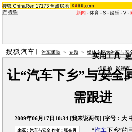
搜狐
ChinaRen
17173
焦点房地
产
搜狗
新闻
-
体育
-
S
-
娱乐
-
V
-
汽车频道
>
专题
>
媒体专区之汽车与安
实用工具
更
搜狗输
影视查
让“汽车下乡”与安全
入法
询
搜狗浏
TV节
览器
目单
在线音
图片欣
需跟进
乐盒
赏
2009年06月17日10:34
[
我来说两句
] [字号：
大
“
汽车
下乡”的
来源：
汽车与安全
作者：张奋勇