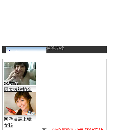
更多>>
因欠钱被拍全
裸视频
网游展最上镜
女孩