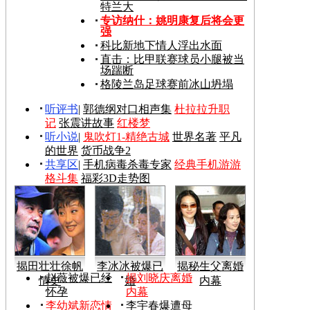
特兰大
专访纳什：姚明康复后将会更
强
科比新地下情人浮出水面
直击：比甲联赛球员小腿被当
场踹断
格陵兰岛足球赛前冰山坍塌
听评书
|
郭德纲对口相声集
杜拉拉升职
记
张震讲故事
红楼梦
听小说
|
鬼吹灯1-精绝古城
世界名著
平凡
的世界
货币战争2
共享区
|
手机病毒杀毒专家
经典手机游游
格斗集
福彩3D走势图
揭田壮壮徐帆
李冰冰被爆已
揭秘生父离婚
赵薇被爆已经
揭刘晓庆离婚
情史
婚
内幕
怀孕
内幕
李幼斌新恋情
李宇春爆遭母