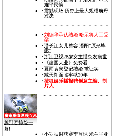
难平民愤
震撼现场:历史上最大规模航母
对决
刘德华承认结婚 暗示将人工受
孕
潘长江女儿整容 潘阳"原形毕
露"
浙江卫视28岁女主播突发病世
《建国大业》免费看
夏雨袁泉登记结婚 被证实
臧天朔面临牢狱20年
搜狐娱乐播报聘创意主编、制
片人
越野赛惊险一
幕!
小罗抽射获赛季首球 米兰平亚