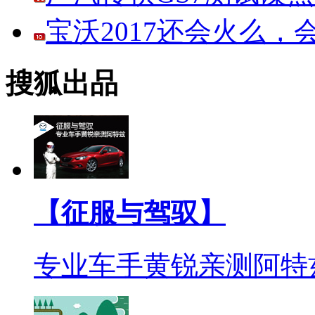
宝沃2017还会火么
搜狐出品
【征服与驾驭】
专业车手黄锐亲测阿特