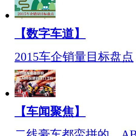
【数字车道】
2015车企销量目标盘点
【车闻聚焦】
二线豪车都蛮拼的 A