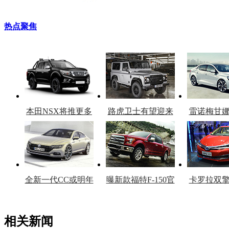
热点聚焦
本田NSX将推更多
路虎卫士有望迎来
雷诺梅甘
车型
复产
官
全新一代CC或明年
曝新款福特F-150官
卡罗拉双
上市
图
上
相关新闻