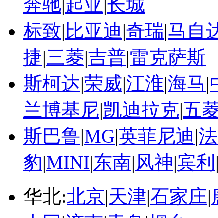
奔驰
|
起亚
|
长城
标致
|
比亚迪
|
奇瑞
|
马自
捷
|
三菱
|
吉普
|
雷克萨斯
斯柯达
|
荣威
|
江淮
|
海马
|
兰博基尼
|
凯迪拉克
|
五
斯巴鲁
|
MG
|
英菲尼迪
|
法
豹
|
MINI
|
东南
|
风神
|
宾利
华北:
北京
|
天津
|
石家庄
|