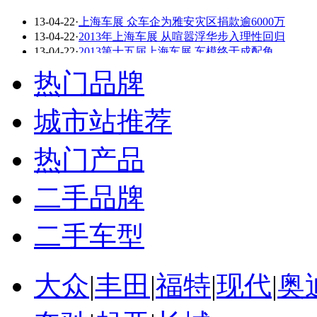
13-04-22
·
上海车展 众车企为雅安灾区捐款逾6000万
看赛车宝贝争奇斗
车模美腿爆乳无惧
13-04-22
·
2013年上海车展 从喧嚣浮华步入理性回归
艳
走光
13-04-22
·
2013第十五届上海车展 车模终于成配角
13-04-22
·
SUV篇:丰田RAV4领衔 率先亮相上海车展!
热门品牌
13-04-22
·
小车降价也疯狂 上海车展最低仅售4.89万
13-04-19
·
2013上海车展新闻 车展神秘面纱掀开一角
城市站推荐
更多关于
凯迪拉克 重定位 上海车展 品牌体验 通用汽车
的新闻
热门产品
相关推荐
上海车展车模 陪睡
二手品牌
上海车展的消息
2012上海车展
二手车型
上海车展官网
上海自行车展
上海车展最贵的车
大众
|
丰田
|
福特
|
现代
|
奥