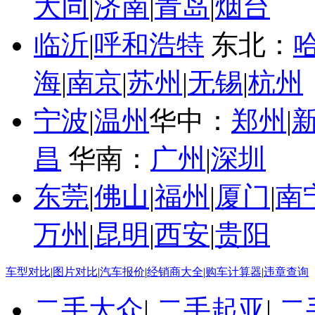
大同
|
济南
|
青岛
|
烟台
临沂
|
呼和浩特
东北：
海
|
南京
|
苏州
|
无锡
|
杭州
宁波
|
温州
华中：
郑州
|
昌
华南：
广州
|
深圳
东莞
|
佛山
|
福州
|
厦门
|
南
万州
|
昆明
|
西安
|
贵阳
车型对比
|
图片对比
|
汽车报价
|
经销商大全
|
购车计算器
|
违章查询
二手大众
|
二手起亚
|
二