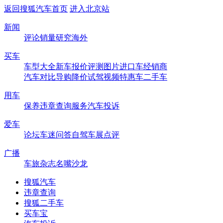
返回搜狐汽车首页
进入北京站
新闻
评论
销量
研究
海外
买车
车型大全
新车
报价
评测
图片
进口车
经销商
汽车对比
导购
降价
试驾
视频
特惠车
二手车
用车
保养
违章查询
服务
汽车投诉
爱车
论坛
车迷
问答
自驾
车展
点评
广播
车旅杂志
名嘴沙龙
搜狐汽车
违章查询
搜狐二手车
买车宝