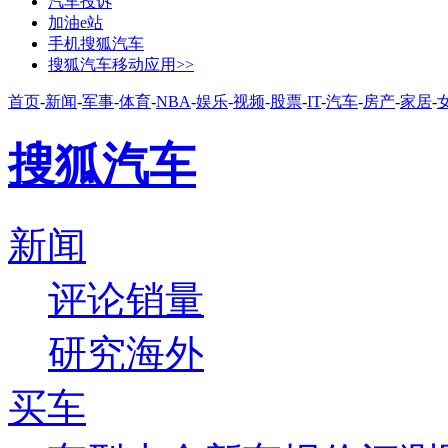
汽车投诉
加油e站
手机搜狐汽车
搜狐汽车移动应用>>
首页
-
新闻
-
军事
-
体育
-
NBA
-
娱乐
-
视频
-
股票
-
IT
-
汽车
-
房产
-
家居
-
搜狐汽车
新闻
评论
销量
研究
海外
买车