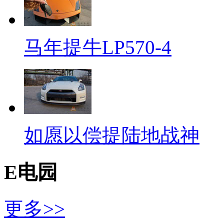
马年提牛LP570-4
如愿以偿提陆地战神
E电园
更多>>