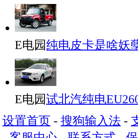
E电园
纯电皮卡是啥妖
E电园
试北汽纯电EU26
设置首页
-
搜狗输入法
-
-
客服中心
-
联系方式
-
保