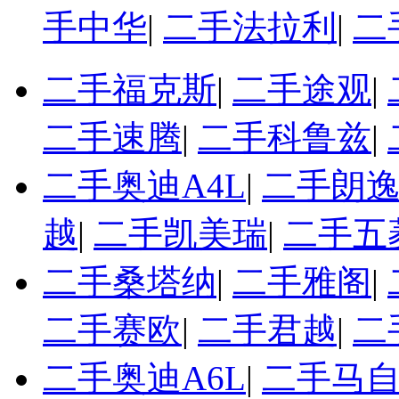
手中华
|
二手法拉利
|
二
二手福克斯
|
二手途观
|
二手速腾
|
二手科鲁兹
|
二手奥迪A4L
|
二手朗
越
|
二手凯美瑞
|
二手五
二手桑塔纳
|
二手雅阁
|
二手赛欧
|
二手君越
|
二
二手奥迪A6L
|
二手马自