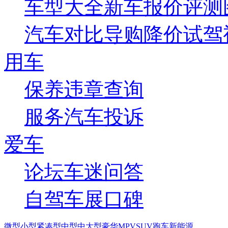
车型大全
新车
报价
评测
汽车对比
导购
降价
试驾
用车
保养
违章查询
服务
汽车投诉
爱车
论坛
车迷
问答
自驾
车展
口碑
微型
小型
紧凑型
中型
中大型
豪华
MPV
SUV
跑车
新能源