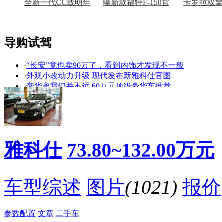
全新一代CC或明年
曝新款福特F-150官
卡罗拉双
上市
图
上
导购试驾
·
“长安”竟也卖90万了，看到内饰才发现不一般
看赛车宝贝争奇斗
车模美腿爆乳无惧
·
外观小改动力升级 现代发布新雅科仕官图
艳
走光
·
奢华离我们并不远 60万元顶级豪华车推荐
·
现代雅科仕领降20万元 本周车市降价盘点
·
试驾：大韩商务舱??现代雅科仕 加长版
·
韩系总统级座驾 深度试驾现代雅科仕3.8L
·
炫富可以坑爹不行 五款低调豪华车型推荐
·
最高降42万 十款降价幅度大的进口车导购
雅科仕
73.80~132.00万元
·
最高降20.8万 十款豪华进口车挑战您底线
·
韩式顶级加长豪车 现代雅科仕加长版实拍
降价促销
车型综述
图片
(1021)
报价
参数配置
文章
二手车