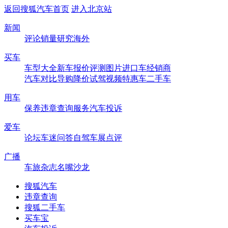
返回搜狐汽车首页
进入北京站
新闻
评论
销量
研究
海外
买车
车型大全
新车
报价
评测
图片
进口车
经销商
汽车对比
导购
降价
试驾
视频
特惠车
二手车
用车
保养
违章查询
服务
汽车投诉
爱车
论坛
车迷
问答
自驾
车展
点评
广播
车旅杂志
名嘴沙龙
搜狐汽车
违章查询
搜狐二手车
买车宝