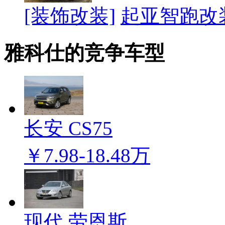
[装饰改装]
起亚智跑改
雅科仕的竞争车型
长安 CS75
￥7.98-18.48万
现代 劳恩斯