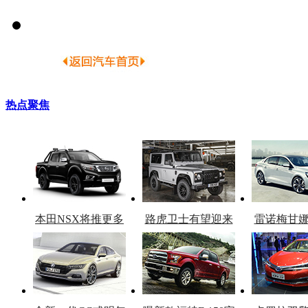
热点聚焦
本田NSX将推更多
路虎卫士有望迎来
雷诺梅甘
车型
复产
官