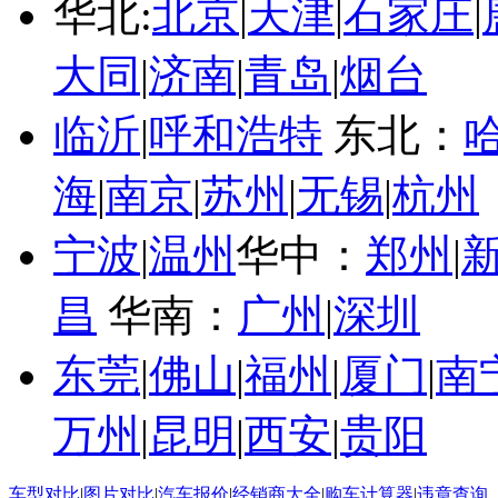
华北:
北京
|
天津
|
石家庄
|
大同
|
济南
|
青岛
|
烟台
临沂
|
呼和浩特
东北：
海
|
南京
|
苏州
|
无锡
|
杭州
宁波
|
温州
华中：
郑州
|
昌
华南：
广州
|
深圳
东莞
|
佛山
|
福州
|
厦门
|
南
万州
|
昆明
|
西安
|
贵阳
车型对比
|
图片对比
|
汽车报价
|
经销商大全
|
购车计算器
|
违章查询