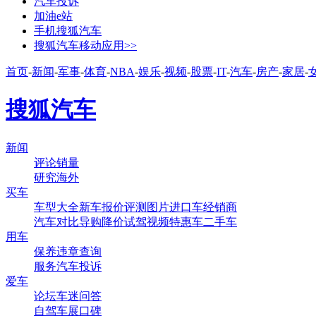
汽车投诉
加油e站
手机搜狐汽车
搜狐汽车移动应用>>
首页
-
新闻
-
军事
-
体育
-
NBA
-
娱乐
-
视频
-
股票
-
IT
-
汽车
-
房产
-
家居
-
搜狐汽车
新闻
评论
销量
研究
海外
买车
车型大全
新车
报价
评测
图片
进口车
经销商
汽车对比
导购
降价
试驾
视频
特惠车
二手车
用车
保养
违章查询
服务
汽车投诉
爱车
论坛
车迷
问答
自驾
车展
口碑