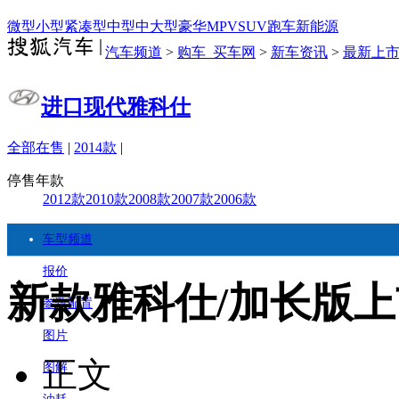
微型
小型
紧凑型
中型
中大型
豪华
MPV
SUV
跑车
新能源
汽车频道
>
购车_买车网
>
新车资讯
>
最新上
进口现代雅科仕
全部在售
|
2014款
|
停售年款
2012款
2010款
2008款
2007款
2006款
车型频道
报价
新款雅科仕/加长版上市
参数配置
图片
正文
图解