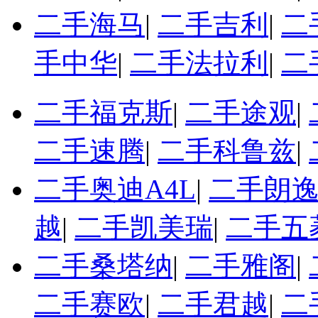
二手海马
|
二手吉利
|
二
手中华
|
二手法拉利
|
二
二手福克斯
|
二手途观
|
二手速腾
|
二手科鲁兹
|
二手奥迪A4L
|
二手朗
越
|
二手凯美瑞
|
二手五
二手桑塔纳
|
二手雅阁
|
二手赛欧
|
二手君越
|
二