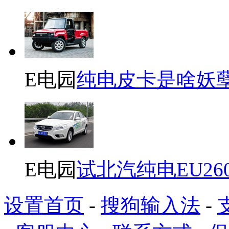
E电园
纯电皮卡是啥妖
E电园
试北汽纯电EU26
设置首页
-
搜狗输入法
-