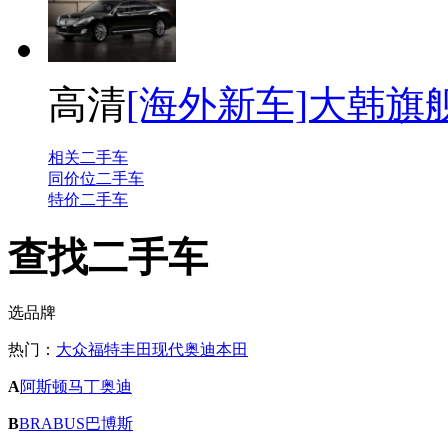
高清
[海外新车]大韩旗舰
相关二手车
同价位二手车
特价二手车
查找二手车
选品牌
热门：
大众
福特
丰田
现代
奥迪
本田
A
阿斯顿马丁
奥迪
B
BRABUS巴博斯