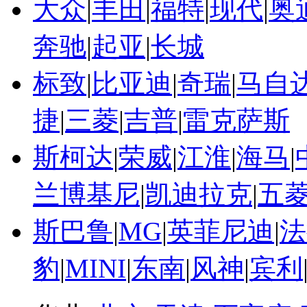
大众
|
丰田
|
福特
|
现代
|
奥
奔驰
|
起亚
|
长城
标致
|
比亚迪
|
奇瑞
|
马自
捷
|
三菱
|
吉普
|
雷克萨斯
斯柯达
|
荣威
|
江淮
|
海马
|
兰博基尼
|
凯迪拉克
|
五
斯巴鲁
|
MG
|
英菲尼迪
|
法
豹
|
MINI
|
东南
|
风神
|
宾利