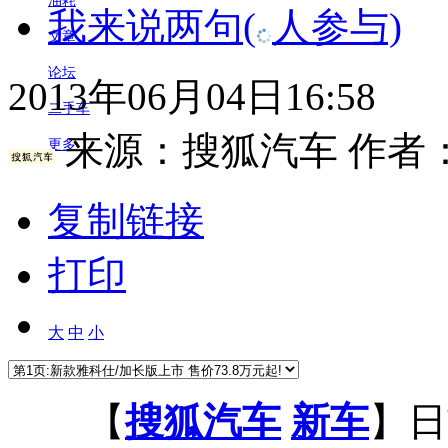
油耗
我来说两句
(
人参与)
文章
论坛
2013年06月04日16:58
二手车
来源：
搜狐汽车
作者
更多
复制链接
打印
大
中
小
【
搜狐汽车
新车
】日