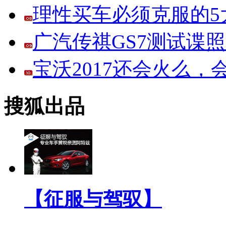
理性买车必须克服的5大
广汽传祺GS7测试谍
宝沃2017还会火么
搜狐出品
【征服与驾驭】