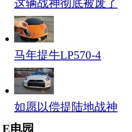
这辆战神彻底被废了
马年提牛LP570-4
如愿以偿提陆地战神
E电园