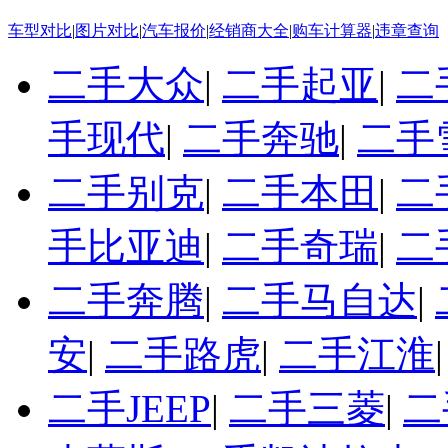
车型对比
|
图片对比
|
汽车报价
|
经销商大全
|
购车计算器
|
违章查询
二手大众
|
二手起亚
|
二
手现代
|
二手奔驰
|
二手
二手别克
|
二手本田
|
二
手比亚迪
|
二手奇瑞
|
二
二手奔腾
|
二手马自达
|
安
|
二手路虎
|
二手江淮
二手JEEP
|
二手三菱
|
二