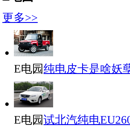
更多>>
E电园
纯电皮卡是啥妖
E电园
试北汽纯电EU26