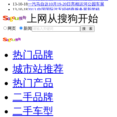
看赛车宝贝争奇斗
车模美腿爆乳无惧
13-10-18
一汽马自达10月19-20日亮相运河公园车展
艳
走光
13-10-18
2013 中国国际汽车经销商服务展新闻稿
13-10-18
车展送门票,high展乐翻天
上网从搜狗开始
13-10-18
长安马自达CX-5 2.5L车型首登杭州车展!
13-10-18
16万元最强四驱 传祺纪念版引爆杭州车展
网页
新闻
更多关于
汽车 发布会
的新闻>>
相关推荐
热门品牌
广州车展
广州展会
城市站推荐
app海外推广
海外推广
热门产品
车展买车优惠力度大码
2010广州车展车模走光
二手品牌
二手车型