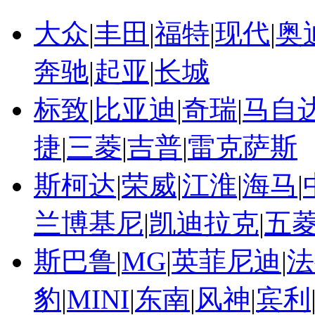
大众
|
丰田
|
福特
|
现代
|
奥
奔驰
|
起亚
|
长城
标致
|
比亚迪
|
奇瑞
|
马自
捷
|
三菱
|
吉普
|
雷克萨斯
斯柯达
|
荣威
|
江淮
|
海马
|
兰博基尼
|
凯迪拉克
|
五
斯巴鲁
|
MG
|
英菲尼迪
|
法
豹
|
MINI
|
东南
|
风神
|
宾利