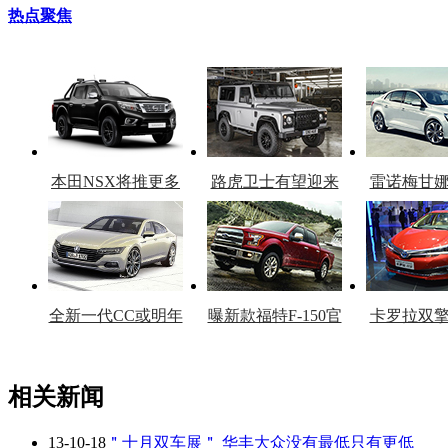
热点聚焦
本田NSX将推更多
路虎卫士有望迎来
雷诺梅甘
车型
复产
官
全新一代CC或明年
曝新款福特F-150官
卡罗拉双
上市
图
上
相关新闻
13-10-18
＂十月双车展＂ 华丰大众没有最低只有更低