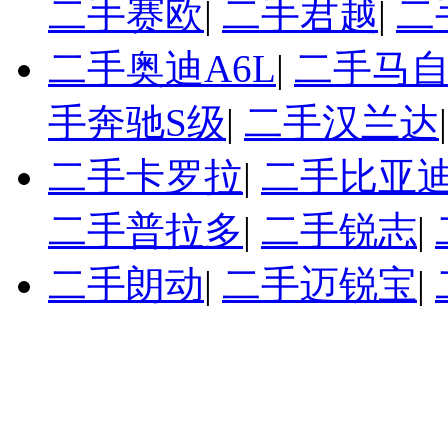
二手赛欧
|
二手君越
|
二
二手奥迪A6L
|
二手马自
手奔驰S级
|
二手汉兰达
二手卡罗拉
|
二手比亚迪
二手普拉多
|
二手锐志
|
二手朗动
|
二手迈锐宝
|