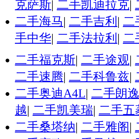
克萨斯
|
二手凯迪拉克
|
二手海马
|
二手吉利
|
二
手中华
|
二手法拉利
|
二
二手福克斯
|
二手途观
|
二手速腾
|
二手科鲁兹
|
二手奥迪A4L
|
二手朗
越
|
二手凯美瑞
|
二手五
二手桑塔纳
|
二手雅阁
|