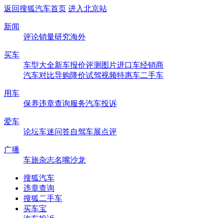
返回搜狐汽车首页
进入北京站
新闻
评论
销量
研究
海外
买车
车型大全
新车
报价
评测
图片
进口车
经销商
汽车对比
导购
降价
试驾
视频
特惠车
二手车
用车
保养
违章查询
服务
汽车投诉
爱车
论坛
车迷
问答
自驾
车展
点评
广播
车旅杂志
名嘴沙龙
搜狐汽车
违章查询
搜狐二手车
买车宝