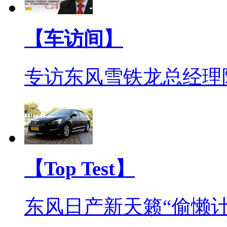
【车访间】
专访东风雪铁龙总经理
【Top Test】
东风日产新天籁“偷懒计