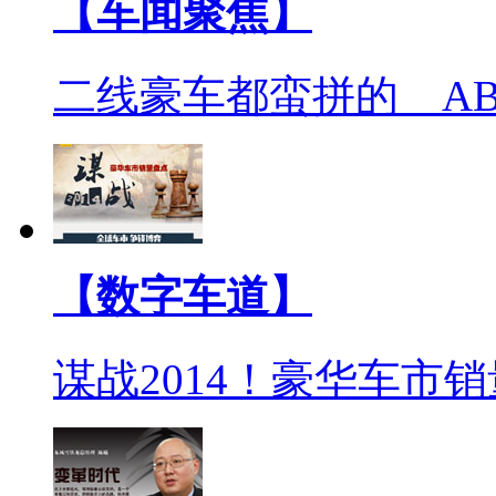
【车闻聚焦】
二线豪车都蛮拼的 A
【数字车道】
谋战2014！豪华车市