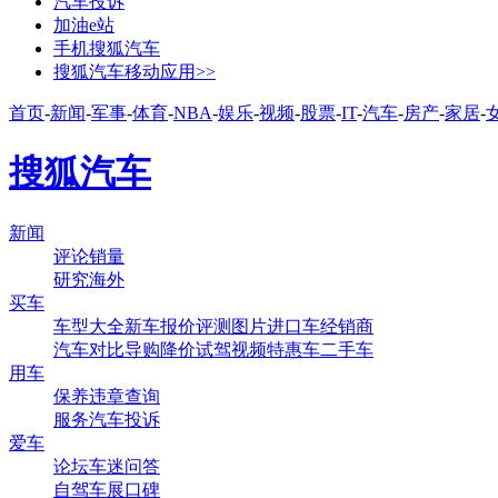
汽车投诉
加油e站
手机搜狐汽车
搜狐汽车移动应用>>
首页
-
新闻
-
军事
-
体育
-
NBA
-
娱乐
-
视频
-
股票
-
IT
-
汽车
-
房产
-
家居
-
搜狐汽车
新闻
评论
销量
研究
海外
买车
车型大全
新车
报价
评测
图片
进口车
经销商
汽车对比
导购
降价
试驾
视频
特惠车
二手车
用车
保养
违章查询
服务
汽车投诉
爱车
论坛
车迷
问答
自驾
车展
口碑