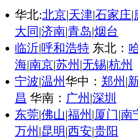
华北:
北京
|
天津
|
石家庄
|
大同
|
济南
|
青岛
|
烟台
临沂
|
呼和浩特
东北：
海
|
南京
|
苏州
|
无锡
|
杭州
宁波
|
温州
华中：
郑州
|
昌
华南：
广州
|
深圳
东莞
|
佛山
|
福州
|
厦门
|
南
万州
|
昆明
|
西安
|
贵阳