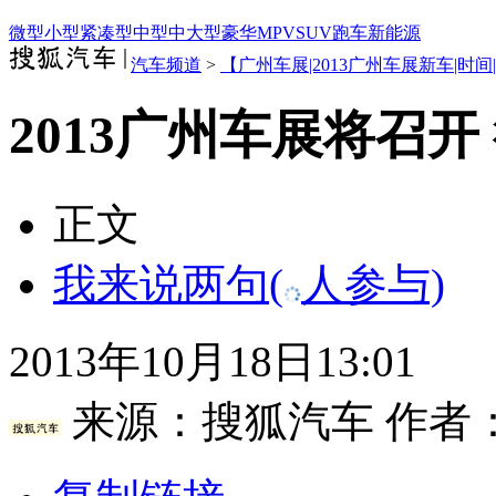
微型
小型
紧凑型
中型
中大型
豪华
MPV
SUV
跑车
新能源
汽车频道
>
【广州车展|2013广州车展新车|时间
2013广州车展将召
正文
我来说两句
(
人参与)
2013年10月18日13:01
来源：
搜狐汽车
作者