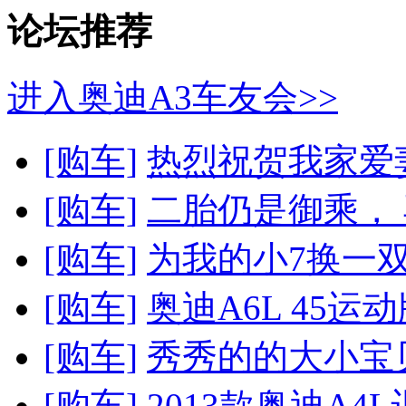
论坛推荐
进入奥迪A3车友会>>
[购车]
热烈祝贺我家爱
[购车]
二胎仍是御乘， 
[购车]
为我的小7换一
[购车]
奥迪A6L 45运
[购车]
秀秀的的大小宝
[购车]
2013款奥迪A4