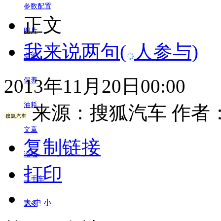
参数配置
正文
图片
我来说两句
(
人参与)
点评
2013年11月20日00:00
保养
油耗
来源：
搜狐汽车
作者
文章
复制链接
论坛
打印
二手车
大
中
小
更多