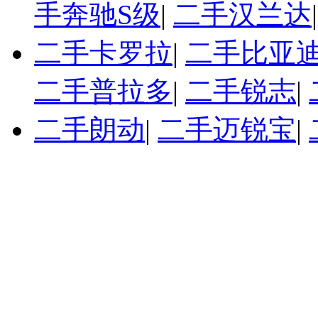
手奔驰S级
|
二手汉兰达
二手卡罗拉
|
二手比亚迪
二手普拉多
|
二手锐志
|
二手朗动
|
二手迈锐宝
|