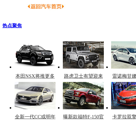
热点聚焦
本田NSX将推更多
路虎卫士有望迎来
雷诺梅甘
车型
复产
官
全新一代CC或明年
曝新款福特F-150官
卡罗拉双
上市
图
上