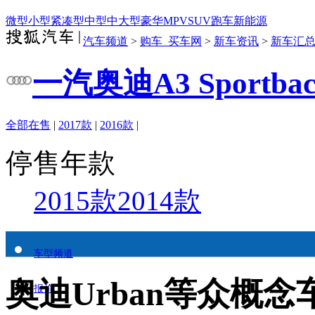
微型
小型
紧凑型
中型
中大型
豪华
MPV
SUV
跑车
新能源
汽车频道
>
购车_买车网
>
新车资讯
>
新车汇
一汽奥迪A3 Sportbac
全部在售
|
2017款
|
2016款
|
停售年款
2015款
2014款
车型频道
奥迪Urban等众概
报价