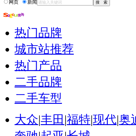
网页
新闻
热门品牌
城市站推荐
热门产品
二手品牌
二手车型
大众
|
丰田
|
福特
|
现代
|
奥
奔驰
|
起亚
|
长城