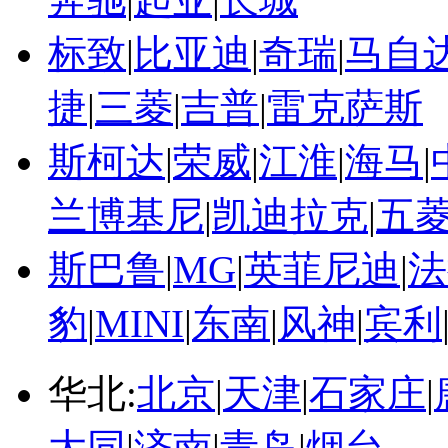
标致
|
比亚迪
|
奇瑞
|
马自
捷
|
三菱
|
吉普
|
雷克萨斯
斯柯达
|
荣威
|
江淮
|
海马
|
兰博基尼
|
凯迪拉克
|
五
斯巴鲁
|
MG
|
英菲尼迪
|
法
豹
|
MINI
|
东南
|
风神
|
宾利
华北:
北京
|
天津
|
石家庄
|
大同
|
济南
|
青岛
|
烟台