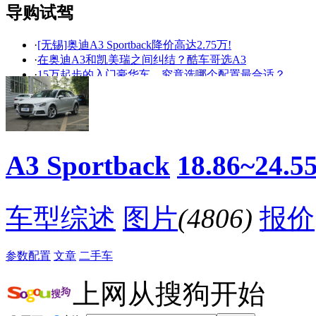
导购试驾
·
[无锡]奥迪A3 Sportback降价高达2.75万!
看赛车宝贝争奇斗
车模美腿爆乳无惧
·
在奥迪A3和凯美瑞之间纠结？酷车哥选A3
艳
走光
·
15万起步的入门豪华车，究竟选哪个配置最合适？
·
今日推荐：奥迪A3首付3.7万元起
·
[无锡]进口奥迪A3 Sportback最高降5.3万
·
品质享受 紧凑级豪华车市场盘点
·
据说A3和美女更配哦
·
这几款车开出去让你倍儿有面子，但却都不到20万
A3 Sportback
18.86~24.
·
这车神了，没人敢说中国人的脑洞不够大了！
·
[无锡]奥迪A3 Sportback最高降价8.49万!
降价促销
车型综述
图片
(4806)
报价
参数配置
文章
二手车
上网从搜狗开始