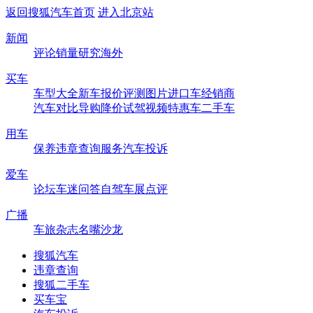
返回搜狐汽车首页
进入北京站
新闻
评论
销量
研究
海外
买车
车型大全
新车
报价
评测
图片
进口车
经销商
汽车对比
导购
降价
试驾
视频
特惠车
二手车
用车
保养
违章查询
服务
汽车投诉
爱车
论坛
车迷
问答
自驾
车展
点评
广播
车旅杂志
名嘴沙龙
搜狐汽车
违章查询
搜狐二手车
买车宝