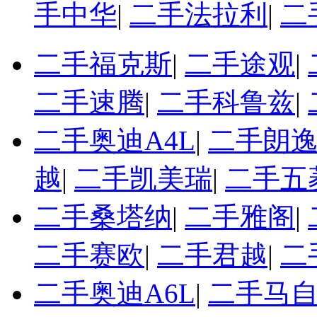
手中华
|
二手法拉利
|
二
二手福克斯
|
二手途观
|
二手速腾
|
二手科鲁兹
|
二手奥迪A4L
|
二手朗
越
|
二手凯美瑞
|
二手五
二手桑塔纳
|
二手雅阁
|
二手赛欧
|
二手君越
|
二
二手奥迪A6L
|
二手马自