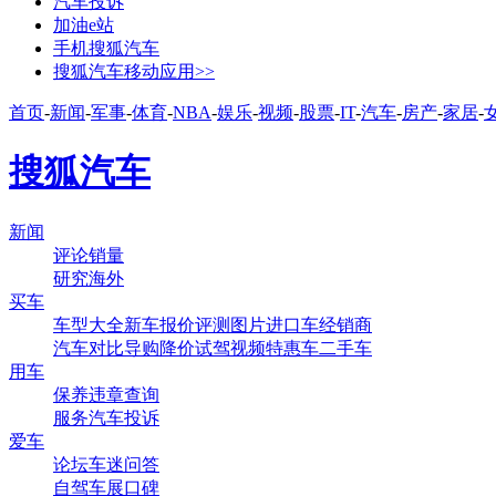
汽车投诉
加油e站
手机搜狐汽车
搜狐汽车移动应用>>
首页
-
新闻
-
军事
-
体育
-
NBA
-
娱乐
-
视频
-
股票
-
IT
-
汽车
-
房产
-
家居
-
搜狐汽车
新闻
评论
销量
研究
海外
买车
车型大全
新车
报价
评测
图片
进口车
经销商
汽车对比
导购
降价
试驾
视频
特惠车
二手车
用车
保养
违章查询
服务
汽车投诉
爱车
论坛
车迷
问答
自驾
车展
口碑