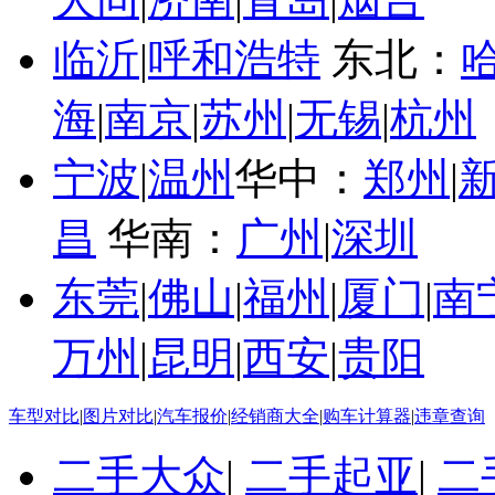
临沂
|
呼和浩特
东北：
海
|
南京
|
苏州
|
无锡
|
杭州
宁波
|
温州
华中：
郑州
|
昌
华南：
广州
|
深圳
东莞
|
佛山
|
福州
|
厦门
|
南
万州
|
昆明
|
西安
|
贵阳
车型对比
|
图片对比
|
汽车报价
|
经销商大全
|
购车计算器
|
违章查询
二手大众
|
二手起亚
|
二