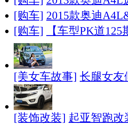
[购车]
2015款奥迪A4L&n
[购车]
【车型PK道125
[美女车故事]
长腿女友
[装饰改装]
起亚智跑改