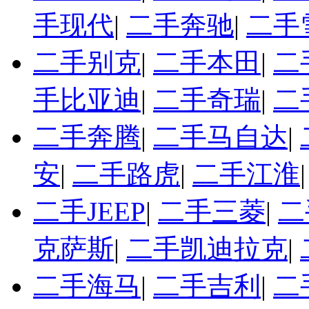
手现代
|
二手奔驰
|
二手
二手别克
|
二手本田
|
二
手比亚迪
|
二手奇瑞
|
二
二手奔腾
|
二手马自达
|
安
|
二手路虎
|
二手江淮
二手JEEP
|
二手三菱
|
二
克萨斯
|
二手凯迪拉克
|
二手海马
|
二手吉利
|
二