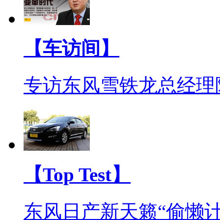
【车访间】
专访东风雪铁龙总经理
【Top Test】
东风日产新天籁“偷懒计