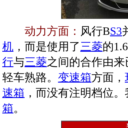
动力方面：
风行B
S3
机
，而是使用了
三菱
的1.
行
与
三菱
之间的合作由来
轻车熟路。
变速箱
方面，
速箱
，而没有注明档位。
箱
。