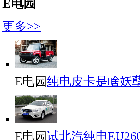
E电园
更多>>
E电园
纯电皮卡是啥妖
E电园
试北汽纯电EU26