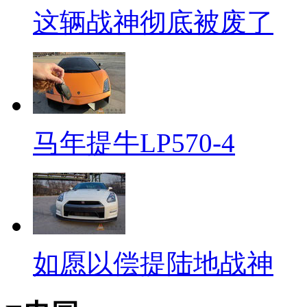
这辆战神彻底被废了
马年提牛LP570-4
如愿以偿提陆地战神