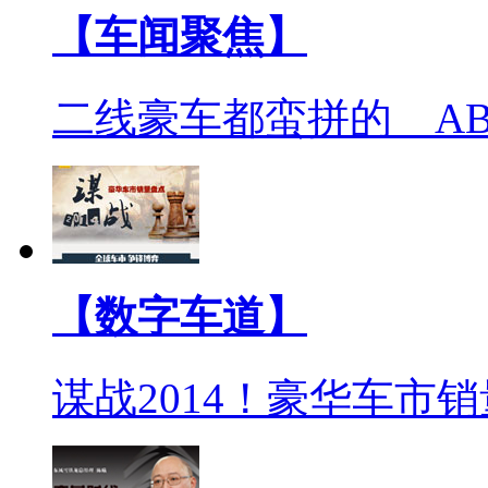
【车闻聚焦】
二线豪车都蛮拼的 A
【数字车道】
谋战2014！豪华车市