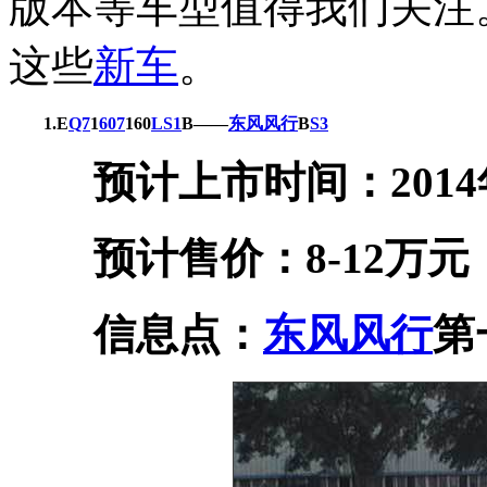
版本等车型值得我们关注
这些
新车
。
1.E
Q7
1
607
160
LS
1
B——
东风风行
B
S3
预计上市时间：2014
预计售价：8-12万元
信息点：
东风风行
第