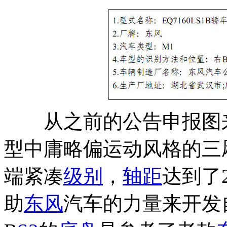
从之前的公告申报图
型中庸略偏运动风格的三
端紧凑
级别
，
轴距
达到了
助
东风
汽车的力量来开发