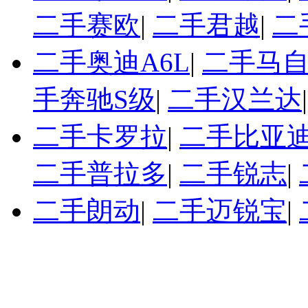
二手赛欧
|
二手君越
|
二
二手奥迪A6L
|
二手马自
手奔驰S级
|
二手汉兰达
二手卡罗拉
|
二手比亚迪
二手普拉多
|
二手锐志
|
二手朗动
|
二手迈锐宝
|