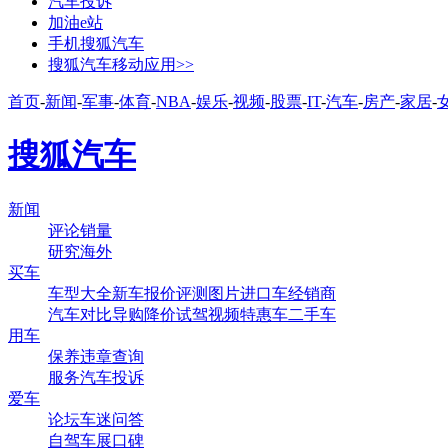
汽车投诉
加油e站
手机搜狐汽车
搜狐汽车移动应用>>
首页
-
新闻
-
军事
-
体育
-
NBA
-
娱乐
-
视频
-
股票
-
IT
-
汽车
-
房产
-
家居
-
搜狐汽车
新闻
评论
销量
研究
海外
买车
车型大全
新车
报价
评测
图片
进口车
经销商
汽车对比
导购
降价
试驾
视频
特惠车
二手车
用车
保养
违章查询
服务
汽车投诉
爱车
论坛
车迷
问答
自驾
车展
口碑