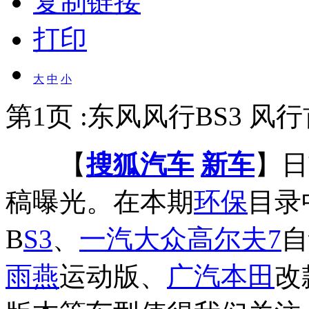
复制链接
打印
大
中
小
第1页 :东风风行BS3 风行
【
搜狐汽车
新车
】日
稿曝光。在本期
环保
目录
B
S3
、
一汽大众高尔夫
7
自
雨燕
运动版、
广汽本田
改