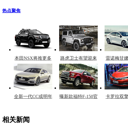
热点聚焦
本田NSX将推更多
路虎卫士有望迎来
雷诺梅甘
车型
复产
官
全新一代CC或明年
曝新款福特F-150官
卡罗拉双
上市
图
上
相关新闻