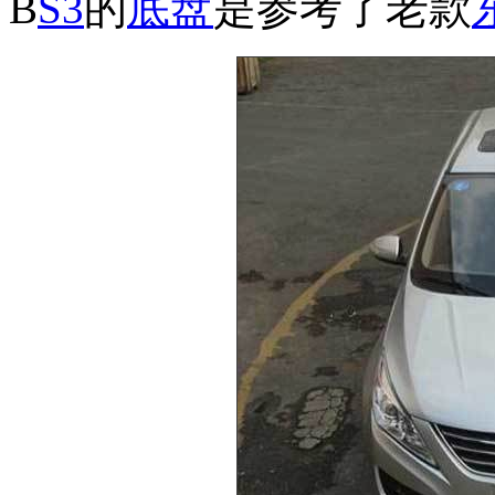
B
S3
的
底盘
是参考了老款