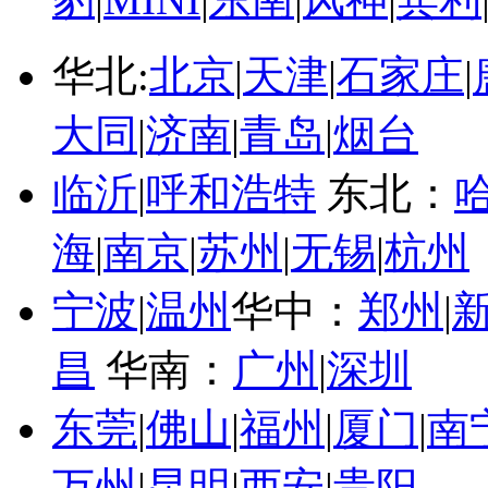
华北:
北京
|
天津
|
石家庄
|
大同
|
济南
|
青岛
|
烟台
临沂
|
呼和浩特
东北：
海
|
南京
|
苏州
|
无锡
|
杭州
宁波
|
温州
华中：
郑州
|
昌
华南：
广州
|
深圳
东莞
|
佛山
|
福州
|
厦门
|
南
万州
|
昆明
|
西安
|
贵阳