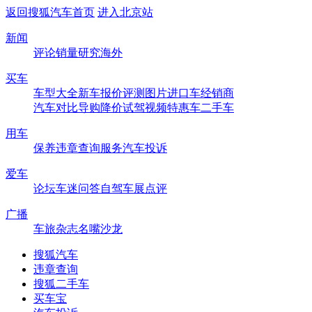
返回搜狐汽车首页
进入北京站
新闻
评论
销量
研究
海外
买车
车型大全
新车
报价
评测
图片
进口车
经销商
汽车对比
导购
降价
试驾
视频
特惠车
二手车
用车
保养
违章查询
服务
汽车投诉
爱车
论坛
车迷
问答
自驾
车展
点评
广播
车旅杂志
名嘴沙龙
搜狐汽车
违章查询
搜狐二手车
买车宝