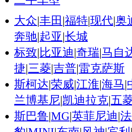
大众
|
丰田
|
福特
|
现代
|
奥
奔驰
|
起亚
|
长城
标致
|
比亚迪
|
奇瑞
|
马自
捷
|
三菱
|
吉普
|
雷克萨斯
斯柯达
|
荣威
|
江淮
|
海马
|
兰博基尼
|
凯迪拉克
|
五
斯巴鲁
|
MG
|
英菲尼迪
|
法
豹
|
MINI
|
东南
|
风神
|
宾利