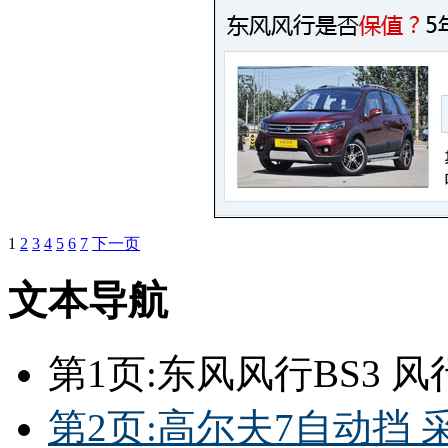
1
2
3
4
5
6
7
下一页
文本导航
第1页:东风风行BS3 风
第2页:高尔夫7自动挡 采