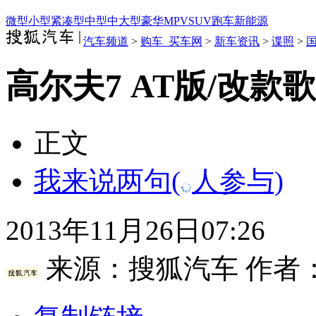
微型
小型
紧凑型
中型
中大型
豪华
MPV
SUV
跑车
新能源
汽车频道
>
购车_买车网
>
新车资讯
>
谍照
>
高尔夫7 AT版/改款
正文
我来说两句
(
人参与)
2013年11月26日07:26
来源：
搜狐汽车
作者