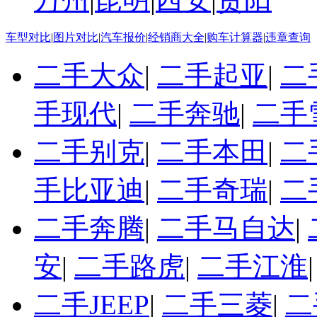
车型对比
|
图片对比
|
汽车报价
|
经销商大全
|
购车计算器
|
违章查询
二手大众
|
二手起亚
|
二
手现代
|
二手奔驰
|
二手
二手别克
|
二手本田
|
二
手比亚迪
|
二手奇瑞
|
二
二手奔腾
|
二手马自达
|
安
|
二手路虎
|
二手江淮
二手JEEP
|
二手三菱
|
二