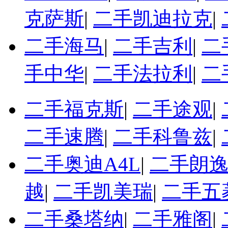
克萨斯
|
二手凯迪拉克
|
二手海马
|
二手吉利
|
二
手中华
|
二手法拉利
|
二
二手福克斯
|
二手途观
|
二手速腾
|
二手科鲁兹
|
二手奥迪A4L
|
二手朗
越
|
二手凯美瑞
|
二手五
二手桑塔纳
|
二手雅阁
|