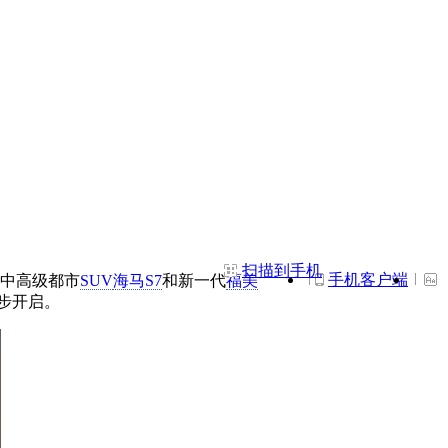
扫描到手机
手机客户端
中高级都市
SUV
海马S7
和新一代
福美
步开启。