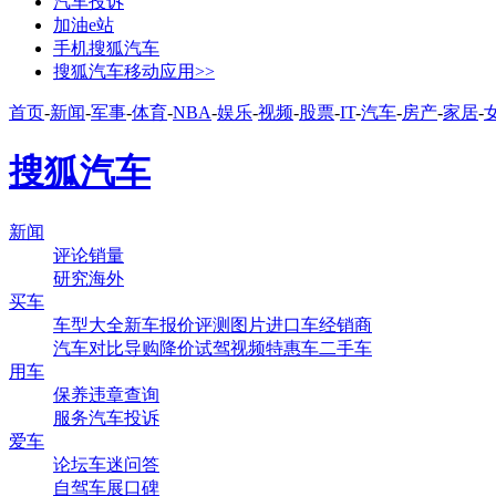
汽车投诉
加油e站
手机搜狐汽车
搜狐汽车移动应用>>
首页
-
新闻
-
军事
-
体育
-
NBA
-
娱乐
-
视频
-
股票
-
IT
-
汽车
-
房产
-
家居
-
搜狐汽车
新闻
评论
销量
研究
海外
买车
车型大全
新车
报价
评测
图片
进口车
经销商
汽车对比
导购
降价
试驾
视频
特惠车
二手车
用车
保养
违章查询
服务
汽车投诉
爱车
论坛
车迷
问答
自驾
车展
口碑