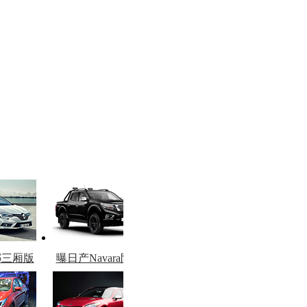
娜三厢版
曝日产Navara限量
图
版