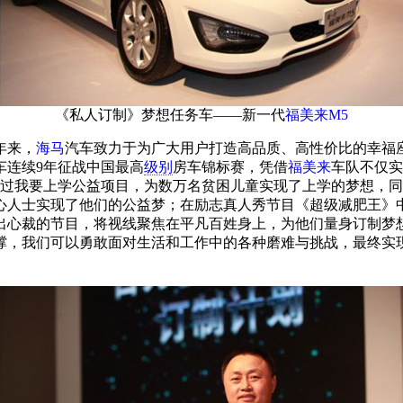
《私人订制》梦想任务车——新一代
福美来
M5
年来，
海马
汽车致力于为广大用户打造高品质、高性价比的幸福
车连续9年征战中国最高
级别
房车锦标赛，凭借
福美来
车队不仅实
通过我要上学公益项目，为数万名贫困儿童实现了上学的梦想，
心人士实现了他们的公益梦；在励志真人秀节目《超级减肥王》
出心裁的节目，将视线聚焦在平凡百姓身上，为他们量身订制梦
撑，我们可以勇敢面对生活和工作中的各种磨难与挑战，最终实