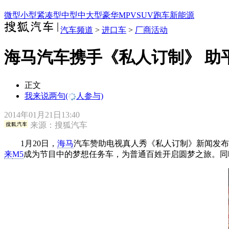
微型
小型
紧凑型
中型
中大型
豪华
MPV
SUV
跑车
新能源
汽车频道
>
进口车
>
厂商活动
海马汽车携手《私人订制》 助
正文
我来说两句
(
人参与)
2014年01月21日13:40
来源：
搜狐汽车
1月20日，
海马
汽车赞助电视真人秀《私人订制》新闻发布
来
M5
成为节目中的梦想任务车，为普通百姓开启圆梦之旅。同