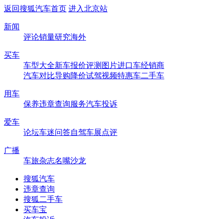
返回搜狐汽车首页
进入北京站
新闻
评论
销量
研究
海外
买车
车型大全
新车
报价
评测
图片
进口车
经销商
汽车对比
导购
降价
试驾
视频
特惠车
二手车
用车
保养
违章查询
服务
汽车投诉
爱车
论坛
车迷
问答
自驾
车展
点评
广播
车旅杂志
名嘴沙龙
搜狐汽车
违章查询
搜狐二手车
买车宝