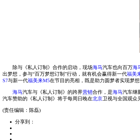
除与《私人订制》合作的启动，现场
海马
汽车也向百万
海
出梦想，参与“百万梦想订制”行动，就有机会赢得新一代
福美
S7
与新一代
福美来
M5
在节目的亮相，既是助力圆梦者实现梦想
海马
汽车与《私人订制》的跨界
营销
合作，是
海马
汽车继
汽车赞助的《私人订制》将于每周日晚在
北京
卫视与全国观众
(责任编辑：陈磊)
分享到：