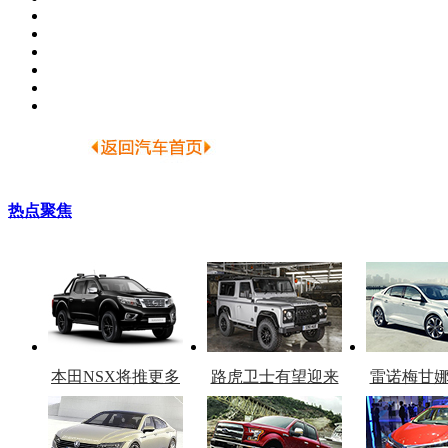
热点聚焦
本田NSX将推更多
路虎卫士有望迎来
雷诺梅甘
车型
复产
官