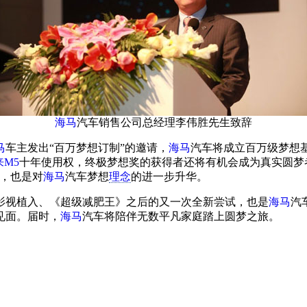
海马
汽车销售公司总经理李伟胜先生致辞
马
车主发出“百万梦想订制”的邀请，
海马
汽车将成立百万级梦想
来
M5
十年使用权，终极梦想奖的获得者还将有机会成为真实圆梦
，也是对
海马
汽车梦想
理念
的进一步升华。
影视植入、《超级减肥王》之后的又一次全新尝试，也是
海马
汽
见面。届时，
海马
汽车将陪伴无数平凡家庭踏上圆梦之旅。