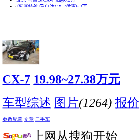
艳
走光
·
[车展特价]马自达CX-7优惠6.2万
·
[无锡]马自达CX-7最高优惠7.4万! 现车少
·
自驾滑雪探险游 炫酷CX-7陪你爽爆假日
·
马自达CX-7有现车 最高优惠7.4万
·
堪比圣诞老人雪橇 马自达CX-7更胜一筹
·
感恩节献礼 CX-7带父母重走年轻路
·
你确定能玩转自驾游？ CX-7告诉你如何尽兴
·
马自达CX-7现金优惠7.4万 有现车
降价促销
CX-7
19.98~27.38万元
车型综述
图片
(1264)
报价
参数配置
文章
二手车
上网从搜狗开始