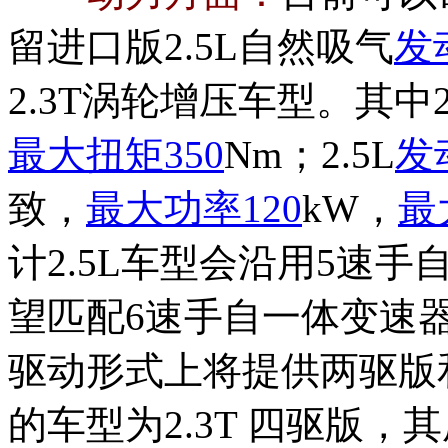
留进口版2.5L自然吸气
发
2.3T涡轮增压车型。其中2
最大扭矩
350
Nm；2.5L
发
致，
最大功率
120
kW，
最
计2.5L车型会沿用5速手
望匹配6速手自一体变速
驱动形式上将提供两驱版
的车型为2.3T 四驱版，其尾