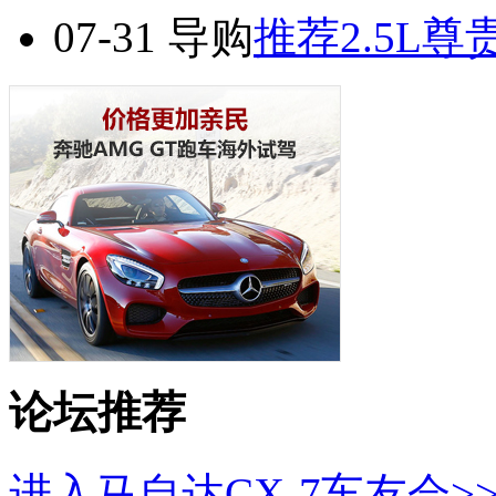
07-31
导购
推荐2.5L尊
论坛推荐
进入马自达CX-7车友会>