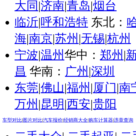
大同
|
济南
|
青岛
|
烟台
临沂
|
呼和浩特
东北：
海
|
南京
|
苏州
|
无锡
|
杭州
宁波
|
温州
华中：
郑州
|
昌
华南：
广州
|
深圳
东莞
|
佛山
|
福州
|
厦门
|
南
万州
|
昆明
|
西安
|
贵阳
车型对比
|
图片对比
|
汽车报价
|
经销商大全
|
购车计算器
|
违章查询