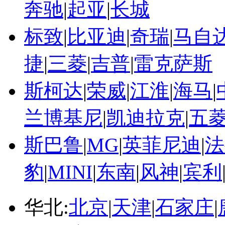
奔驰
|
起亚
|
长城
标致
|
比亚迪
|
奇瑞
|
马自
捷
|
三菱
|
吉普
|
雷克萨斯
斯柯达
|
荣威
|
江淮
|
海马
|
兰博基尼
|
凯迪拉克
|
五
斯巴鲁
|
MG
|
英菲尼迪
|
法
豹
|
MINI
|
东南
|
风神
|
宾利
华北:
北京
|
天津
|
石家庄
|