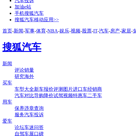
汽车投诉
加油e站
手机搜狐汽车
搜狐汽车移动应用>>
首页
-
新闻
-
军事
-
体育
-
NBA
-
娱乐
-
视频
-
股票
-
IT
-
汽车
-
房产
-
家居
-
搜狐汽车
新闻
评论
销量
研究
海外
买车
车型大全
新车
报价
评测
图片
进口车
经销商
汽车对比
导购
降价
试驾
视频
特惠车
二手车
用车
保养
违章查询
服务
汽车投诉
爱车
论坛
车迷
问答
自驾
车展
口碑