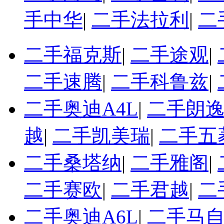
手中华
|
二手法拉利
|
二
二手福克斯
|
二手途观
|
二手速腾
|
二手科鲁兹
|
二手奥迪A4L
|
二手朗
越
|
二手凯美瑞
|
二手五
二手桑塔纳
|
二手雅阁
|
二手赛欧
|
二手君越
|
二
二手奥迪A6L
|
二手马自