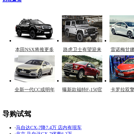
本田NSX将推更多
路虎卫士有望迎来
雷诺梅甘
车型
复产
官
全新一代CC或明年
曝新款福特F-150官
卡罗拉双
上市
图
上
导购试驾
·
马自达CX-7降7.4万 店内有现车
看赛车宝贝争奇斗
车模美腿爆乳无惧
·
北京 马自达CX-7优惠6.2万