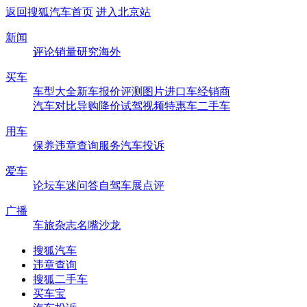
返回搜狐汽车首页
进入北京站
新闻
评论
销量
研究
海外
买车
车型大全
新车
报价
评测
图片
进口车
经销商
汽车对比
导购
降价
试驾
视频
特惠车
二手车
用车
保养
违章查询
服务
汽车投诉
爱车
论坛
车迷
问答
自驾
车展
点评
广播
车旅杂志
名嘴沙龙
搜狐汽车
违章查询
搜狐二手车
买车宝