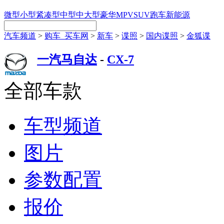
微型
小型
紧凑型
中型
中大型
豪华
MPV
SUV
跑车
新能源
汽车频道
>
购车_买车网
>
新车
>
谍照
>
国内谍照
>
金狐谍
一汽马自达
-
CX-7
全部车款
车型频道
图片
参数配置
报价