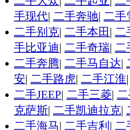
二手大众
|
二手起亚
|
二
手现代
|
二手奔驰
|
二手
二手别克
|
二手本田
|
二
手比亚迪
|
二手奇瑞
|
二
二手奔腾
|
二手马自达
|
安
|
二手路虎
|
二手江淮
二手JEEP
|
二手三菱
|
二
克萨斯
|
二手凯迪拉克
|
二手海马
|
二手吉利
|
二