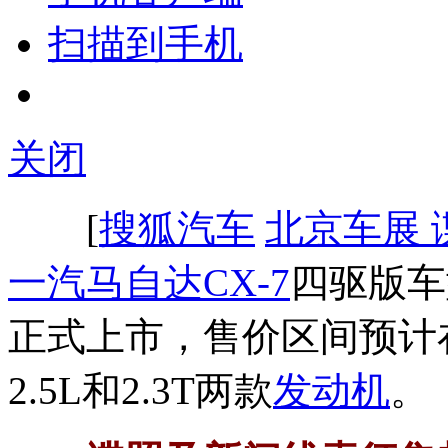
扫描到手机
关闭
[
搜狐汽车
北京车展 谍
一汽马自达
CX-7
四驱版车
正式上市，售价区间预计在
2.5L和2.3T两款
发动机
。