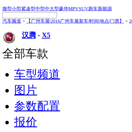
微型
小型
紧凑型
中型
中大型
豪华
MPV
SUV
跑车
新能源
汽车频道
>
【广州车展|2016广州车展新车|时间|地点|门票】
>
汉腾
-
X5
全部车款
车型频道
图片
参数配置
报价