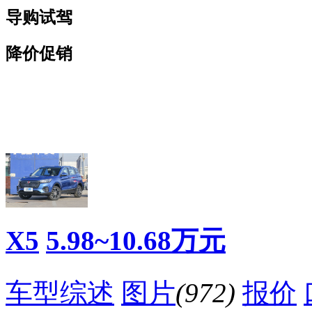
导购试驾
降价促销
看赛车宝贝争奇斗
车模美腿爆乳无惧
艳
走光
X5
5.98~10.68万元
车型综述
图片
(972)
报价