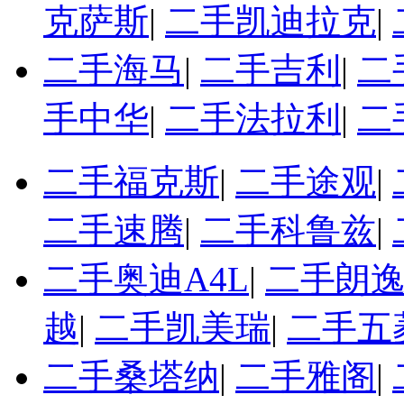
克萨斯
|
二手凯迪拉克
|
二手海马
|
二手吉利
|
二
手中华
|
二手法拉利
|
二
二手福克斯
|
二手途观
|
二手速腾
|
二手科鲁兹
|
二手奥迪A4L
|
二手朗
越
|
二手凯美瑞
|
二手五
二手桑塔纳
|
二手雅阁
|