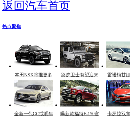
返回汽车首页
热点聚焦
本田NSX将推更多
路虎卫士有望迎来
雷诺梅甘
车型
复产
官
全新一代CC或明年
曝新款福特F-150官
卡罗拉双
上市
图
上