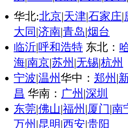
华北:
北京
|
天津
|
石家庄
|
大同
|
济南
|
青岛
|
烟台
临沂
|
呼和浩特
东北：
海
|
南京
|
苏州
|
无锡
|
杭州
宁波
|
温州
华中：
郑州
|
昌
华南：
广州
|
深圳
东莞
|
佛山
|
福州
|
厦门
|
南
万州
|
昆明
|
西安
|
贵阳