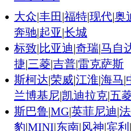
大众
|
丰田
|
福特
|
现代
|
奥
奔驰
|
起亚
|
长城
标致
|
比亚迪
|
奇瑞
|
马自
捷
|
三菱
|
吉普
|
雷克萨斯
斯柯达
|
荣威
|
江淮
|
海马
|
兰博基尼
|
凯迪拉克
|
五
斯巴鲁
|
MG
|
英菲尼迪
|
法
豹
|
MINI
|
东南
|
风神
|
宾利