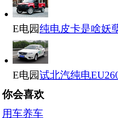
E电园
纯电皮卡是啥妖
E电园
试北汽纯电EU26
你会喜欢
用车养车