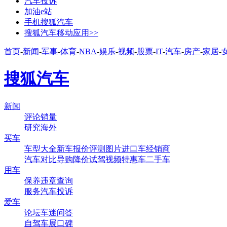
汽车投诉
加油e站
手机搜狐汽车
搜狐汽车移动应用>>
首页
-
新闻
-
军事
-
体育
-
NBA
-
娱乐
-
视频
-
股票
-
IT
-
汽车
-
房产
-
家居
-
搜狐汽车
新闻
评论
销量
研究
海外
买车
车型大全
新车
报价
评测
图片
进口车
经销商
汽车对比
导购
降价
试驾
视频
特惠车
二手车
用车
保养
违章查询
服务
汽车投诉
爱车
论坛
车迷
问答
自驾
车展
口碑