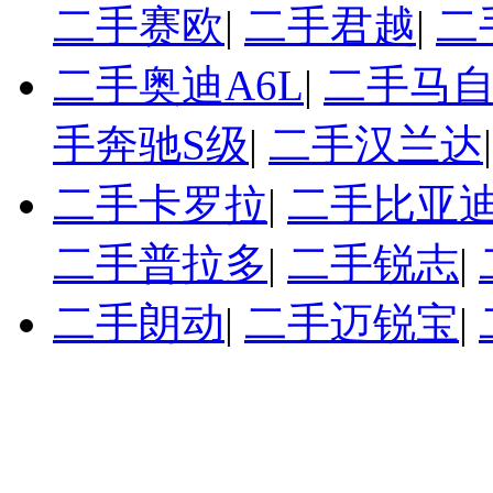
二手赛欧
|
二手君越
|
二
二手奥迪A6L
|
二手马自
手奔驰S级
|
二手汉兰达
二手卡罗拉
|
二手比亚迪
二手普拉多
|
二手锐志
|
二手朗动
|
二手迈锐宝
|