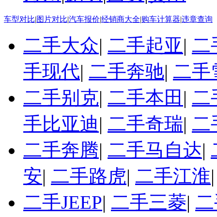
车型对比
|
图片对比
|
汽车报价
|
经销商大全
|
购车计算器
|
违章查询
二手大众
|
二手起亚
|
二
手现代
|
二手奔驰
|
二手
二手别克
|
二手本田
|
二
手比亚迪
|
二手奇瑞
|
二
二手奔腾
|
二手马自达
|
安
|
二手路虎
|
二手江淮
二手JEEP
|
二手三菱
|
二