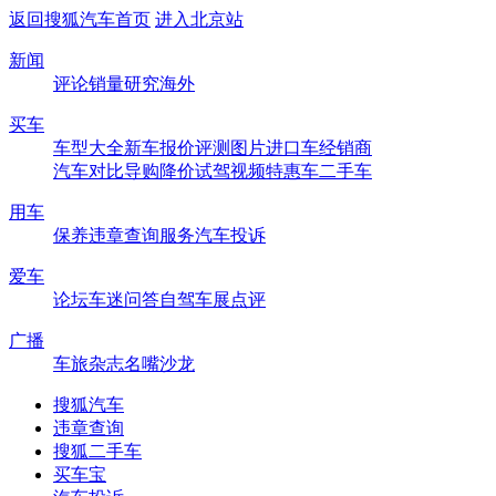
返回搜狐汽车首页
进入北京站
新闻
评论
销量
研究
海外
买车
车型大全
新车
报价
评测
图片
进口车
经销商
汽车对比
导购
降价
试驾
视频
特惠车
二手车
用车
保养
违章查询
服务
汽车投诉
爱车
论坛
车迷
问答
自驾
车展
点评
广播
车旅杂志
名嘴沙龙
搜狐汽车
违章查询
搜狐二手车
买车宝