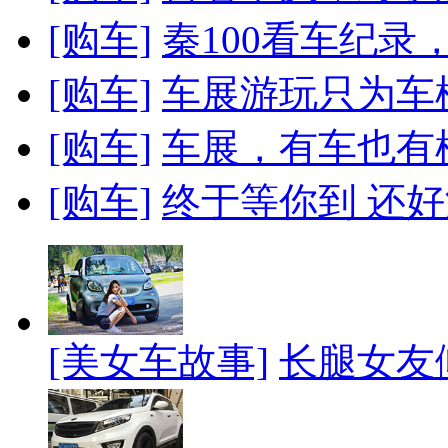
[购车]
秦100看车纪录
[购车]
车展游玩只为车
[购车]
车展，有车也有
[购车]
终于等你到 还好
[美女车故事]
长腿女友