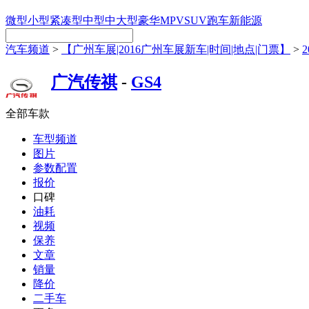
微型
小型
紧凑型
中型
中大型
豪华
MPV
SUV
跑车
新能源
汽车频道
>
【广州车展|2016广州车展新车|时间|地点|门票】
>
广汽传祺
-
GS4
全部车款
车型频道
图片
参数配置
报价
口碑
油耗
视频
保养
文章
销量
降价
二手车