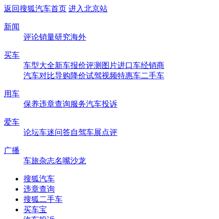
返回搜狐汽车首页
进入北京站
新闻
评论
销量
研究
海外
买车
车型大全
新车
报价
评测
图片
进口车
经销商
汽车对比
导购
降价
试驾
视频
特惠车
二手车
用车
保养
违章查询
服务
汽车投诉
爱车
论坛
车迷
问答
自驾
车展
点评
广播
车旅杂志
名嘴沙龙
搜狐汽车
违章查询
搜狐二手车
买车宝