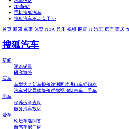
汽车投诉
加油e站
手机搜狐汽车
搜狐汽车移动应用>>
首页
-
新闻
-
军事
-
体育
-
NBA
-
娱乐
-
视频
-
股票
-
IT
-
汽车
-
房产
-
家居
-
搜狐汽车
新闻
评论
销量
研究
海外
买车
车型大全
新车
报价
评测
图片
进口车
经销商
汽车对比
导购
降价
试驾
视频
特惠车
二手车
用车
保养
违章查询
服务
汽车投诉
爱车
论坛
车迷
问答
自驾
车展
口碑