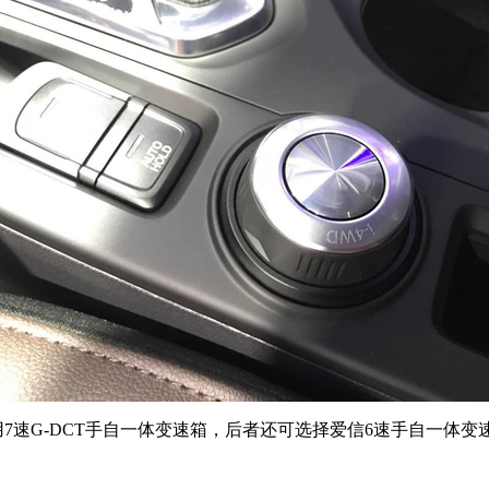
用7速G-DCT手自一体变速箱，后者还可选择爱信6速手自一体变