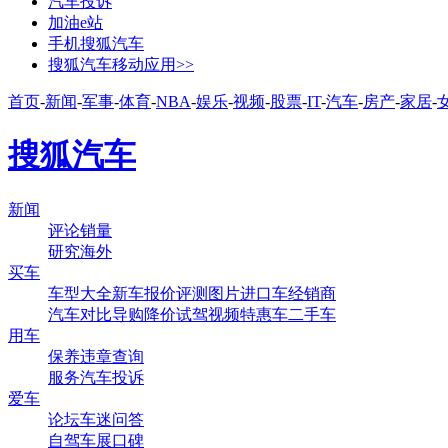
汽车投诉
加油e站
手机搜狐汽车
搜狐汽车移动应用>>
首页
-
新闻
-
军事
-
体育
-
NBA
-
娱乐
-
视频
-
股票
-
IT
-
汽车
-
房产
-
家居
-
搜狐汽车
新闻
评论
销量
研究
海外
买车
车型大全
新车
报价
评测
图片
进口车
经销商
汽车对比
导购
降价
试驾
视频
特惠车
二手车
用车
保养
违章查询
服务
汽车投诉
爱车
论坛
车迷
问答
自驾
车展
口碑