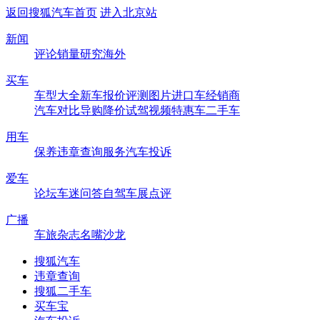
返回搜狐汽车首页
进入北京站
新闻
评论
销量
研究
海外
买车
车型大全
新车
报价
评测
图片
进口车
经销商
汽车对比
导购
降价
试驾
视频
特惠车
二手车
用车
保养
违章查询
服务
汽车投诉
爱车
论坛
车迷
问答
自驾
车展
点评
广播
车旅杂志
名嘴沙龙
搜狐汽车
违章查询
搜狐二手车
买车宝