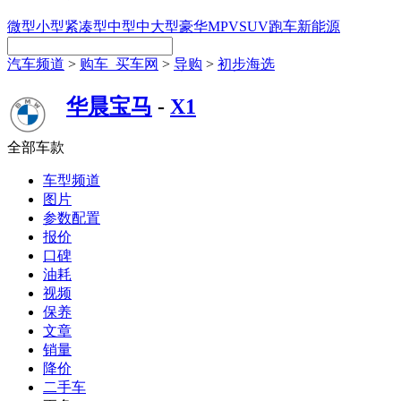
微型
小型
紧凑型
中型
中大型
豪华
MPV
SUV
跑车
新能源
汽车频道
>
购车_买车网
>
导购
>
初步海选
华晨宝马
-
X1
全部车款
车型频道
图片
参数配置
报价
口碑
油耗
视频
保养
文章
销量
降价
二手车