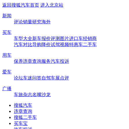
返回搜狐汽车首页
进入北京站
新闻
评论
销量
研究
海外
买车
车型大全
新车
报价
评测
图片
进口车
经销商
汽车对比
导购
降价
试驾
视频
特惠车
二手车
用车
保养
违章查询
服务
汽车投诉
爱车
论坛
车迷
问答
自驾
车展
点评
广播
车旅杂志
名嘴沙龙
搜狐汽车
违章查询
搜狐二手车
买车宝