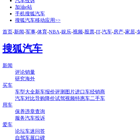
汽车投诉
加油e站
手机搜狐汽车
搜狐汽车移动应用>>
首页
-
新闻
-
军事
-
体育
-
NBA
-
娱乐
-
视频
-
股票
-
IT
-
汽车
-
房产
-
家居
-
搜狐汽车
新闻
评论
销量
研究
海外
买车
车型大全
新车
报价
评测
图片
进口车
经销商
汽车对比
导购
降价
试驾
视频
特惠车
二手车
用车
保养
违章查询
服务
汽车投诉
爱车
论坛
车迷
问答
自驾
车展
口碑