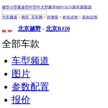
微型
小型
紧凑型
中型
中大型
豪华
MPV
SUV
跑车
新能源
汽车频道
>
购车_买车网
>
评测室
>
抢先试驾
>
原创试驾
北京越野
-
北京BJ20
全部车款
车型频道
图片
参数配置
报价