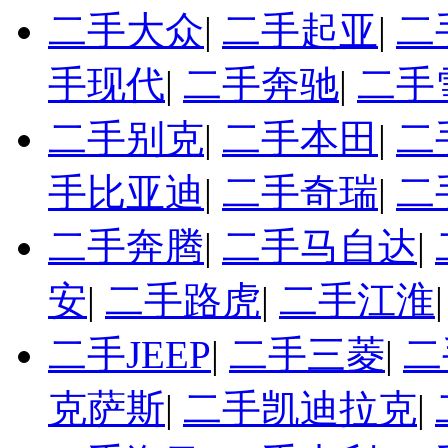
二手大众
|
二手起亚
|
二
手现代
|
二手奔驰
|
二手
二手别克
|
二手本田
|
二
手比亚迪
|
二手奇瑞
|
二
二手奔腾
|
二手马自达
|
安
|
二手路虎
|
二手江淮
二手JEEP
|
二手三菱
|
二
克萨斯
|
二手凯迪拉克
|