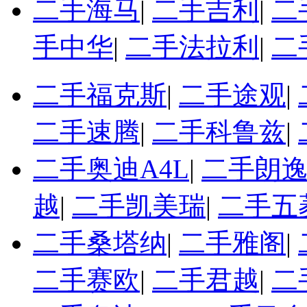
二手海马
|
二手吉利
|
二
手中华
|
二手法拉利
|
二
二手福克斯
|
二手途观
|
二手速腾
|
二手科鲁兹
|
二手奥迪A4L
|
二手朗
越
|
二手凯美瑞
|
二手五
二手桑塔纳
|
二手雅阁
|
二手赛欧
|
二手君越
|
二