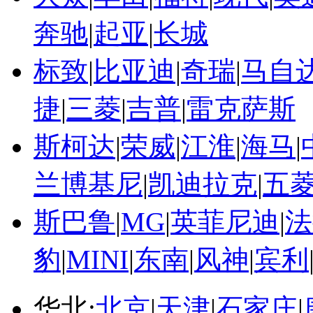
奔驰
|
起亚
|
长城
标致
|
比亚迪
|
奇瑞
|
马自
捷
|
三菱
|
吉普
|
雷克萨斯
斯柯达
|
荣威
|
江淮
|
海马
|
兰博基尼
|
凯迪拉克
|
五
斯巴鲁
|
MG
|
英菲尼迪
|
法
豹
|
MINI
|
东南
|
风神
|
宾利
华北:
北京
|
天津
|
石家庄
|