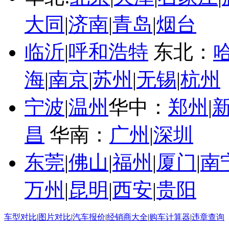
大同
|
济南
|
青岛
|
烟台
临沂
|
呼和浩特
东北：
海
|
南京
|
苏州
|
无锡
|
杭州
宁波
|
温州
华中：
郑州
|
昌
华南：
广州
|
深圳
东莞
|
佛山
|
福州
|
厦门
|
南
万州
|
昆明
|
西安
|
贵阳
车型对比
|
图片对比
|
汽车报价
|
经销商大全
|
购车计算器
|
违章查询