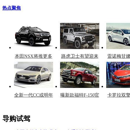
热点聚焦
本田NSX将推更多
路虎卫士有望迎来
雷诺梅甘
车型
复产
官
全新一代CC或明年
曝新款福特F-150官
卡罗拉双
上市
图
上
导购试驾