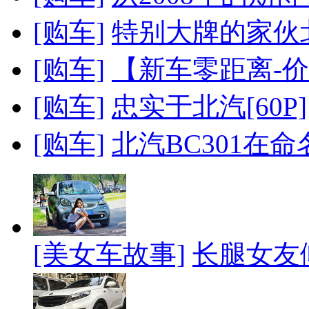
[购车]
特别大牌的家伙北
[购车]
【新车零距离-价格
[购车]
忠实于北汽[60P]
[购车]
北汽BC301在
[美女车故事]
长腿女友