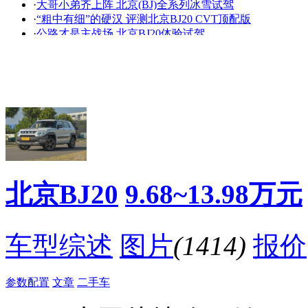
·
大哥小弟齐上阵 北京(BJ)全系列冰雪试驾
看赛车宝贝争奇斗
车模美腿爆乳无惧
·
“粗中有细”的硬汉 评测北京BJ20 CVT顶配版
艳
走光
·
公路才是主战场 北京BJ20体验试驾
·
推荐手动/CVT豪华型 北京(BJ)20购车手册
·
自主版Jeep自由光 静态实拍北京(BJ)20
·
北汽BJ20：9月份上市 预售价或为8-12万元
·
先等等，北汽BJ20将成都车展正式上市或售8万起
·
同级最个性SUV 可能只卖8万起
·
汽车火花塞是怎么生产的？
·
娘炮的BJ20上市与军版BJ212进京
降价促销
北京BJ20
9.68~13.98万元
车型综述
图片
(1414)
报价
参数配置
文章
二手车