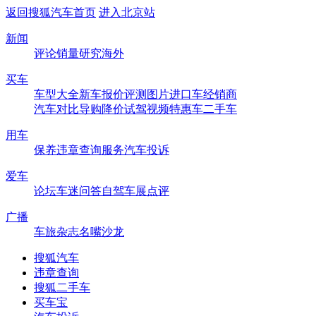
返回搜狐汽车首页
进入北京站
新闻
评论
销量
研究
海外
买车
车型大全
新车
报价
评测
图片
进口车
经销商
汽车对比
导购
降价
试驾
视频
特惠车
二手车
用车
保养
违章查询
服务
汽车投诉
爱车
论坛
车迷
问答
自驾
车展
点评
广播
车旅杂志
名嘴沙龙
搜狐汽车
违章查询
搜狐二手车
买车宝