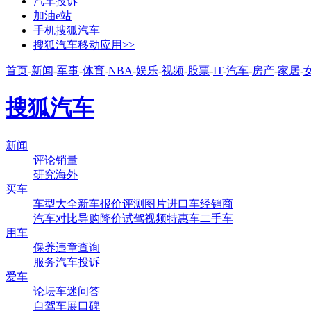
汽车投诉
加油e站
手机搜狐汽车
搜狐汽车移动应用>>
首页
-
新闻
-
军事
-
体育
-
NBA
-
娱乐
-
视频
-
股票
-
IT
-
汽车
-
房产
-
家居
-
搜狐汽车
新闻
评论
销量
研究
海外
买车
车型大全
新车
报价
评测
图片
进口车
经销商
汽车对比
导购
降价
试驾
视频
特惠车
二手车
用车
保养
违章查询
服务
汽车投诉
爱车
论坛
车迷
问答
自驾
车展
口碑