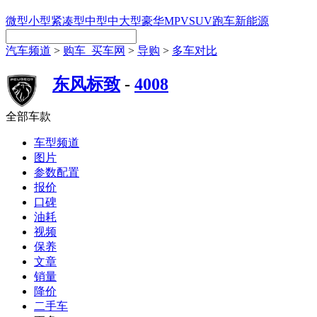
微型
小型
紧凑型
中型
中大型
豪华
MPV
SUV
跑车
新能源
汽车频道
>
购车_买车网
>
导购
>
多车对比
东风标致
-
4008
全部车款
车型频道
图片
参数配置
报价
口碑
油耗
视频
保养
文章
销量
降价
二手车