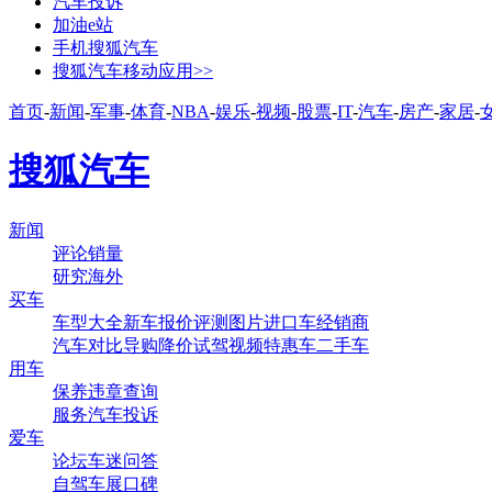
汽车投诉
加油e站
手机搜狐汽车
搜狐汽车移动应用>>
首页
-
新闻
-
军事
-
体育
-
NBA
-
娱乐
-
视频
-
股票
-
IT
-
汽车
-
房产
-
家居
-
搜狐汽车
新闻
评论
销量
研究
海外
买车
车型大全
新车
报价
评测
图片
进口车
经销商
汽车对比
导购
降价
试驾
视频
特惠车
二手车
用车
保养
违章查询
服务
汽车投诉
爱车
论坛
车迷
问答
自驾
车展
口碑