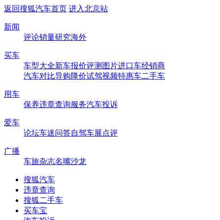
返回搜狐汽车首页
进入北京站
新闻
评论
销量
研究
海外
买车
车型大全
新车
报价
评测
图片
进口车
经销商
汽车对比
导购
降价
试驾
视频
特惠车
二手车
用车
保养
违章查询
服务
汽车投诉
爱车
论坛
车迷
问答
自驾
车展
点评
广播
车旅杂志
名嘴沙龙
搜狐汽车
违章查询
搜狐二手车
买车宝