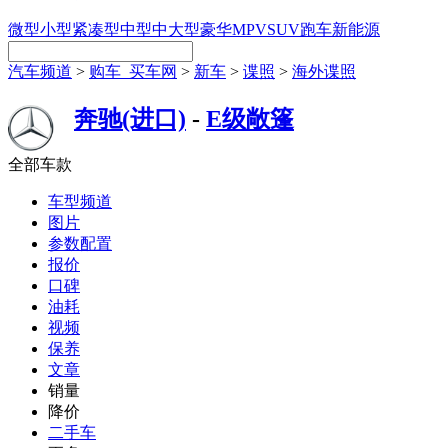
微型
小型
紧凑型
中型
中大型
豪华
MPV
SUV
跑车
新能源
汽车频道
>
购车_买车网
>
新车
>
谍照
>
海外谍照
奔驰(进口)
-
E级敞篷
全部车款
车型频道
图片
参数配置
报价
口碑
油耗
视频
保养
文章
销量
降价
二手车