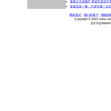
落落大方进展厅 雷诺开进北方市
雷诺别具一格：不进车展一头扎
网站登记
-
我们的客户
-
搜狐招
Copyright © 2003 Sohu.c
京ICP证000