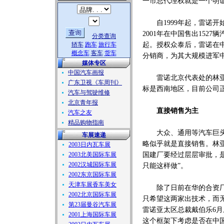
一市总代理权就是一个明
自1999年起，雷诺开
2001年在中国售出152
分类查询
轿车
跑车
旅行车
起。授权众泰后，雷诺在中
概念车
客车
货车
分销商，为其大规模进军
媒体专区
中国汽车画报
雷诺北京代表处的林亚萍
广东卫视《车周刊》
标是西南地区，目前公司
汽车与驾驶维修
北京青年报
直接销售为主
汽车之友
精品购物指南
大众、通用等汽车巨头早
车展速递
略似乎就是直接销售。林
2003日内瓦车展
2003北美国际车展
国建厂要经过层层审批，是
2002汉城国际车展
只能这样做”。
2002东京国际车展
天津车展香车美女
除了日前在华的合资厂三
2002北京国际车展
只希望这两家出技术，而
第23届曼谷汽车展
雷诺亚太区总裁戴伯乐6
2001上海国际车展
这个框架下考虑是否在中