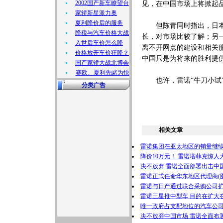
2002国产新车瞭望台
见，在中国市场上将掀起
家轿新星派力奥
夏利降价后的服务
但陈青同时指出，日本车
降税与汽车价格大战
长，对市场比较了解；另
入世后车价怎么降
离不开网点的建设和相关
价格放开车价狂降？
中国只是为将来的胜利提
国产家轿大战北博会
赛欧、夏利先睹为快
也许，雷诺“牛刀小试”
分类广告
相关文章
雷诺集团在亚太地区的销量继
降价10万元！ 雷诺塔菲克惊人大
决不放弃 雷诺全面部署出击中
雷诺正式任命华东地区代理商(图
雷诺与日产通过联合采购公司
雷诺三星推中型车 目的在扩大在
唯一政府占支配地位的汽车公司
决不放弃中国市场 雷诺全面布