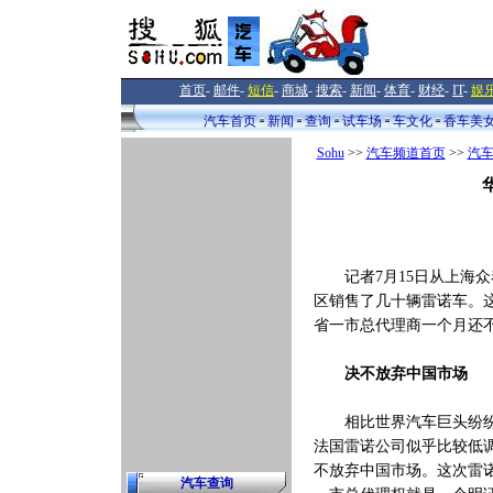
首页
-
邮件
-
短信
-
商城
-
搜索
-
新闻
-
体育
-
财经
-
IT
-
娱
汽车首页
新闻
查询
试车场
车文化
香车美
Sohu
>>
汽车频道首页
>>
汽
记者7月15日从上海众
区销售了几十辆雷诺车。这
省一市总代理商一个月还
决不放弃中国市场
相比世界汽车巨头纷纷在
法国雷诺公司似乎比较低
不放弃中国市场。这次雷
汽车查询