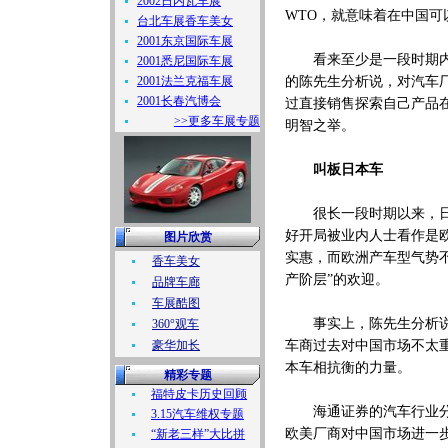
2002日内瓦车展
WTO，就意味着在中国
台北车展香车美女
2001东京国际车展
看来至少是一段时期内，
2001悉尼国际车展
2001法兰克福车展
的陈先生分析说，对汽车
2001长春汽博会
过直接销售探索自己产品
>>更多车展专题
明智之举。
叫板日本车
很长一段时期以来，日本
好开局被业内人士看作是
图片欣赏
实惠，而欧洲产车型气势
香车美女
产阶层”的欢迎。
品牌车廊
车展酷图
事实上，陈先生分析说，
360°观车
豪华加长
车商过去对中国市场不太
本车相抗衡的力量。
精彩专题
福特皮卡历史回顾
海通证券的汽车行业分析
3.15汽车维权专题
欧美厂商对中国市场进一
“新老三样”大比拼