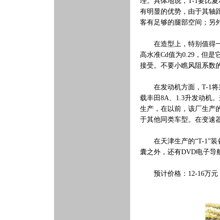
理。具体地说，T-1要比夏利
有明显的优势，由于其轴距较长
客有足够的腿部空间；另外
在造型上，特别值得一提的
高水准Cd值为0.29，但
接受。不要小瞧风阻系数
在发动机方面，T-1将采
载丰田8A、1.3升发动
生产，在以前，该厂生产的
于其他同类车型。在变速器
在天津生产的“T-1”装
囊之外，还有DVD电子导
预计价格：12-16万元