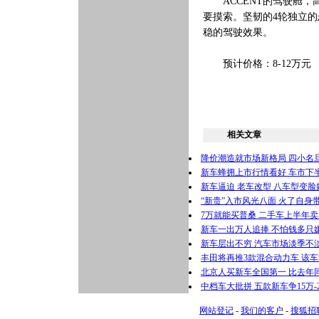
ACCENT的驾驶舱，
要摸索。坚韧的4轮独立
稳的驾驶效果。
预计价格：8-12万元
相关文章
降价潮造就市场新格局 四小名
新车蜂拥上市行情看好 车市下
新车逼迫 老车改型 八车型变脸
“新贵”入市风光八面 火了自身
7万就能买普桑 二手车上半年卖了
新车一出万人追捧 不怕钱多只嫌
新车层出不穷 汽车市场淡季不
丰田将再推3款混合动力车 该车
北京人买新车全国第一 比去年同
中档车大批拼 五款新车争15万-
网站登记
-
我们的客户
-
搜狐招