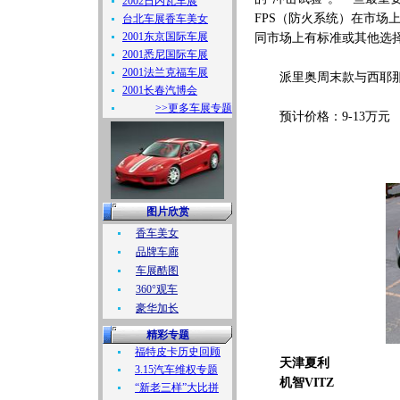
2002日内瓦车展
FPS（防火系统）在市场
台北车展香车美女
2001东京国际车展
同市场上有标准或其他选
2001悉尼国际车展
2001法兰克福车展
派里奥周末款与西耶那都配
2001长春汽博会
>>更多车展专题
预计价格：9-13万元
图片欣赏
香车美女
品牌车廊
车展酷图
360°观车
豪华加长
精彩专题
福特皮卡历史回顾
天津夏利
3.15汽车维权专题
机智VITZ
“新老三样”大比拼