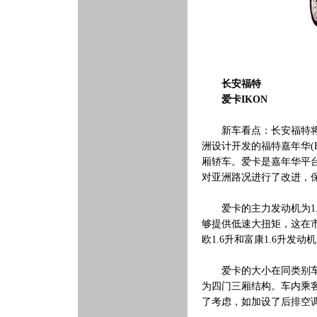
长安福特
爱卡IKON
新车看点：长安福特将在
洲设计开发的福特嘉年华(F
厢轿车。爱卡是嘉年华平
对亚洲路况进行了改进，
爱卡的主力发动机为1.
够提供低速大扭矩，这在市
欧1.6升和富康1.6升发
爱卡的大小在同类别车中应属
为四门三厢结构。车内乘
了考虑，如加设了后排空