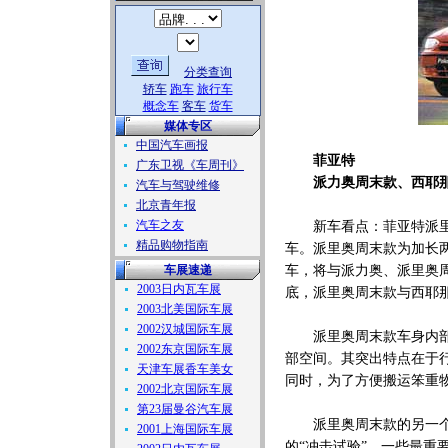
分类查询
轿车
跑车
旅行车
概念车
客车
货车
媒体专区
中国汽车画报
菲亚特
广东卫视《车周刊》
派力奥周末款、西耶
汽车与驾驶维修
北京青年报
汽车之友
新车看点：菲亚特派里奥周
精品购物指南
车。派里奥周末款为加长两
车展速递
车，将与派力奥、派里奥
2003日内瓦车展
底，派里奥周末款与西耶
2003北美国际车展
2002汉城国际车展
派里奥周末款车身内部设
2002东京国际车展
部空间。其突出特点在于行
天津车展香车美女
同时，为了方便搬运笨重
2002北京国际车展
第23届曼谷汽车展
派里奥周末款的另一个优
2001上海国际车展
的“冲击试验”。一些最重