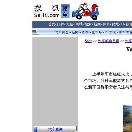
首页
-
邮件
-
短信
-
商城
-
搜索
-
新闻
-
体育
-
财经
-
IT
-
娱
汽车首页
新闻
查询
试车场
车文化
香车美
Sohu
>>
汽车频道首页
>>
汽
五
上半年车市红红火火，下
个市场。各种车型款式各
么新车值得消费者关注与
汽车查询