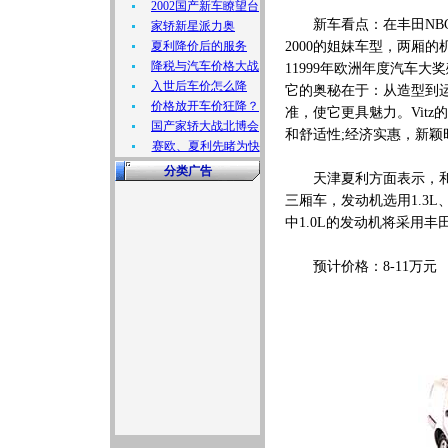
2002国产新车瞭望台
新车看点：在丰田NBC-
家轿新星派力奥
夏利降价后的服务
2000的姐妹车型，两厢的
降税与汽车价格大战
11999年欧洲年度汽车大
入世后车价怎么降
它的奥秘在于：从造型到
价格放开车价狂降？
准，使它更具魅力。Vit
国产家轿大战北博会
和舒适性;经济实惠，新
赛欧、夏利先睹为快
分类广告
天津夏利方面表示，和天
三厢车，发动机选用1.3L、
中1.0L的发动机将采用丰
预计价格：8-11万元