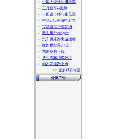
中国人设计的概念车
三月新车--菱帅
丰田设计师与张艺谋
中华2.4L手动档上市
宝马华晨正式签约
派力奥Speedgear
汽车俱乐部出游活动
红旗世纪星2.4上市
东南菱帅下线
放心汽车消费环境
帕杰罗速跑上市
>> 更多精彩专题
分类广告