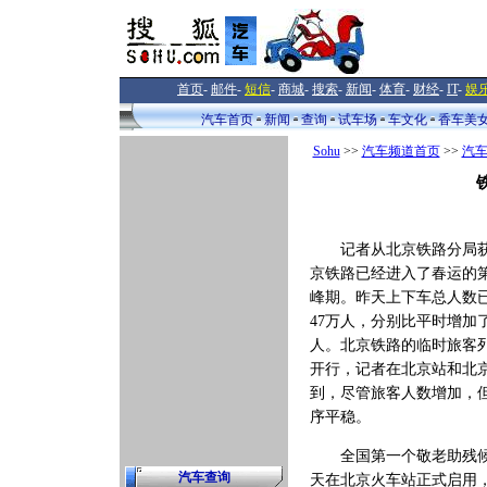
首页
-
邮件
-
短信
-
商城
-
搜索
-
新闻
-
体育
-
财经
-
IT
-
娱
汽车首页
新闻
查询
试车场
车文化
香车美
Sohu
>>
汽车频道首页
>>
汽
记者从北京铁路分局获
京铁路已经进入了春运的
峰期。昨天上下车总人数
47万人，分别比平时增加了
人。北京铁路的临时旅客
开行，记者在北京站和北
到，尽管旅客人数增加，
序平稳。
全国第一个敬老助残候
汽车查询
天在北京火车站正式启用