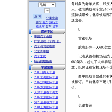
务对象为老年旅客、残疾
人。敬老助残候车室24小
流持续增长，北京铁路部
分类查询
送出去。
轿车
跑车
旅行车
概念车
客车
货车

媒体专区
中国汽车画报
首都机场：
广东卫视《车周刊》
汽车与驾驶维修
航班起降一天680架次
北京青年报
汽车之友
记者从首都机场获悉，春
精品购物指南
680架次，超过了去年春
放，以保证在安检现场不
车展速递
2003日内瓦车展
西单民航售票处的有关人
2003北美国际车展
被预订。目前北京市场1月
2002汉城国际车展
2002东京国际车展
价。
天津车展香车美女

2002北京国际车展
第23届曼谷汽车展
长途客运：
2001上海国际车展