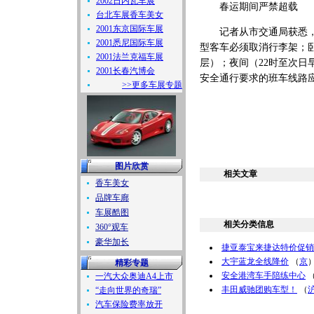
2002日内瓦车展
春运期间严禁超载
台北车展香车美女
2001东京国际车展
记者从市交通局获悉，春
2001悉尼国际车展
型客车必须取消行李架；卧铺
2001法兰克福车展
层）；夜间（22时至次日
2001长春汽博会
安全通行要求的班车线路
>>更多车展专题
图片欣赏
相关文章
香车美女
品牌车廊
车展酷图
相关分类信息
360°观车
豪华加长
捷亚泰宝来捷达特价促销
大宇蓝龙全线降价
（
京
精彩专题
安全港湾车手陪练中心
一汽大众奥迪A4上市
丰田威驰团购车型！
（
“走向世界的奇瑞”
汽车保险费率放开