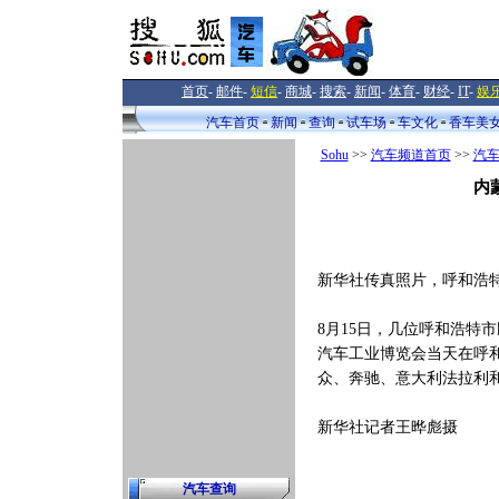
首页
-
邮件
-
短信
-
商城
-
搜索
-
新闻
-
体育
-
财经
-
IT
-
娱
汽车首页
新闻
查询
试车场
车文化
香车美
Sohu
>>
汽车频道首页
>>
汽
内
新华社传真照片，呼和浩特
8月15日，几位呼和浩特
汽车工业博览会当天在呼
众、奔驰、意大利法拉利
新华社记者王晔彪摄
汽车查询