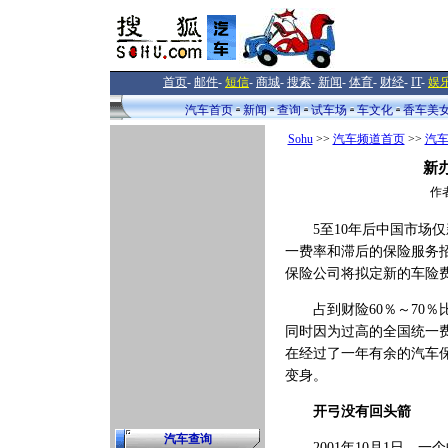
首页
-
邮件
-
短信
-
商城
-
搜索
-
新闻
-
体育
-
财经
-
IT
-
娱
汽车首页
新闻
查询
试车场
车文化
香车美
Sohu
>>
汽车频道首页
>>
汽
新
作
5至10年后中国市场仅新
一费率和滞后的保险服务招
保险公司将拟定新的车险
占到财险60％～70％
同时因为过高的全国统一
在经过了一年有余的汽车
变身。
开弓没有回头箭
汽车查询
2001年10月1日，一