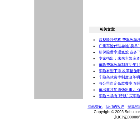
相关文章
调整险种结构 费率改革
广州车险代理异地“卖单”
新保险费率遇尴尬 业务
专家指出：未来车险应遵
车险费率改革制度明年1
车险有望下浮 改革措施
车险条款费率制度改革明
各公司自定条款费率 车
车出事才知道钱出事儿 
车险市场有“暗礁” 买车险
网站登记
-
我们的客户
-
搜狐招
Copyright © 2003 Sohu.c
京ICP证000