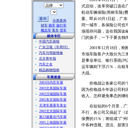
式启动，改革突破口选在广
机动车辆保险(简称车险)
案。即从10月1日起，广
分类查询
同一城市，各保险公司也
轿车
跑车
旅行车
概念车
客车
货车
场现存问题，这在我国金
媒体专区
门的孩子，一下子要去独
中国汽车画报
广东卫视《车周刊》
2001年12月18日，
汽车与驾驶维修
市场车险客户大致分为三
北京青年报
是事业单位、银行系统(均
汽车之友
运车辆则下浮25％，出
精品购物指南
大战。
车展速递
2003日内瓦车展
价格战让各家公司的“腰
2003北美国际车展
因为价格战今年该公司利润
2002汉城国际车展
收入。怎样避免事态的继续
2002东京国际车展
天津车展香车美女
在短短的6个月里，广东
2002北京国际车展
不行，各公司又搞起了《
第23届曼谷汽车展
保费的15％；将组成“广
2001上海国际车展
中各种违规、违法、损害