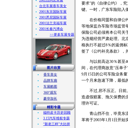
2002日内瓦车展
要求”的《自律公约》，
台北车展香车美女
键。一时，广东车险陷入
2001东京国际车展
2001悉尼国际车展
在价格同盟和自律公约均
2001法兰克福车展
等地保监办车险市场监管
2001长春汽博会
保险公司必须将本公司关
>>更多车展专题
为违规经营严肃处理。北京
格执行不超过8％的返佣标
签了《公约补充条款》，并
与以前高达30％甚至4
图片欣赏
间，在代理商故意“压单子
9月15日的公司车险业务
香车美女
一个月来急速下降，最低的
品牌车廊
车展酷图
不过,邪不压正。日前,
360°观车
造虚假赔案、拖欠保费的
豪华加长
理许可证。
精彩专题
福特皮卡历史回顾
青山挡不住，毕竟东流去
3.15汽车维权专题
革将于2003年1月1日开始
“新老三样”大比拼