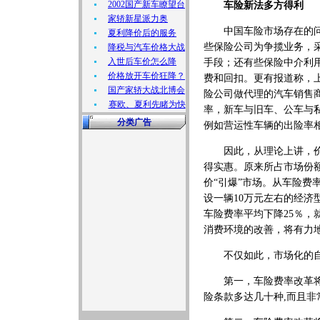
2002国产新车瞭望台
车险新法多方得利
家轿新星派力奥
中国车险市场存在的问题
夏利降价后的服务
些保险公司为争揽业务，
降税与汽车价格大战
入世后车价怎么降
手段；还有些保险中介利
价格放开车价狂降？
费和回扣。更有报道称，上
国产家轿大战北博会
险公司做代理的汽车销售商
赛欧、夏利先睹为快
率，新车与旧车、公车与
分类广告
例如营运性车辆的出险率
因此，从理论上讲，价格
得实惠。原来所占市场份
价“引爆”市场。从车险
设一辆10万元左右的经济型
车险费率平均下降25％，
消费环境的改善，将有力
不仅如此，市场化的自
第一，车险费率改革将使
险条款多达几十种,而且非