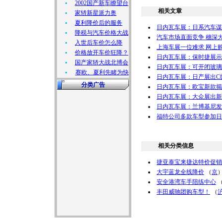
2002国产新车瞭望台
相关文章
家轿新星派力奥
夏利降价后的服务
日内瓦车展：日系汽车谋
降税与汽车价格大战
汽车市场直面竞争 穗深大
入世后车价怎么降
上海车展一位难求 网上
价格放开车价狂降？
日内瓦车展：保时捷展示Ca
国产家轿大战北博会
日内瓦车展：可开闭玻璃
赛欧、夏利先睹为快
日内瓦车展：日产展出C级概念
分类广告
日内瓦车展：欧宝新款揭背式V
日内瓦车展：大众展出新
日内瓦车展：兰博基尼发
福特公司多款车型参加日
相关分类信息
捷亚泰宝来捷达特价促销
大宇蓝龙全线降价
（
京
安全港湾车手陪练中心
丰田威驰团购车型！
（