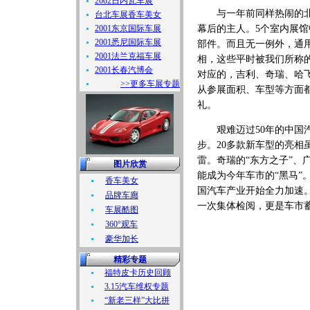
2002日内瓦车展
与一年前同样热闹的北京
台北车展香车美女
2001东京国际车展
幕后的主人。5个室内展馆
2001悉尼国际车展
部件。而且无一例外，通
2001法兰克福车展
相，这些平时被我们所称
2001长春汽博会
对应的，吉利、奇瑞、哈
>>更多车展专题
从参展面积、车型等方面
礼。
艰难迈过50年的中国汽
步。20多款新车型的亮相
雷。奇瑞的“东方之子”、
图片欣赏
能成为今年车市的“黑马
香车美女
国汽车产业开始全力加速
品牌车廊
一次集体检阅，更是车市
车展酷图
360°观车
豪华加长
精彩专题
福特皮卡历史回顾
3.15汽车维权专题
“新老三样”大比拼