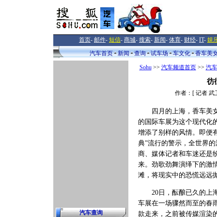
首页
-
邮件
-
短信
-
商城
-
搜索
-
新闻
-
体育
-
财经
-
IT
-
娱
汽车首页
新闻
查询
试车场
车文化
香车美
Sohu
>>
汽车频道首页
>>
汽
彷
作者：[ 记者 武卫
四月的上海，香车美
的国际车展为这个现代化
增添了别样的风情。即便有
典”流行的警示，全世界的
商、媒体记者和车迷还是
来。劲歌劲舞演绎下的激
滩，将现实中的恐慌远远
20日，酝酿已久的上
车展在一场骤然而至的春
汽车查询
款走来，之前被传媒渲染