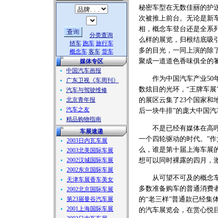
秘密车型在无数佳丽的护
次被推上前台。无论是新
相，概念车登台还是全系
分类查询
么样的展览，归根结底吸
轿车
跑车
旅行车
多的目光，一同上演的除
概念车
客车
货车
聚成一道道色香味俱全的
媒体专区
中国汽车画报
作为中国汽车产业50年
广东卫视《车周刊》
数炫目的光环，“王牌车展
汽车与驾驶维修
北京青年报
的展区云集了23个国家和
汽车之友
后一块牛排”的庞大中国
精品购物指南
不是已经有媒体在高呼：
车展速递
一个四轮驱动的时代。”
2003日内瓦车展
么，谁是第十届上海车展
2003北美国际车展
2002汉城国际车展
想可以同时裸露的四月，
2002东京国际车展
从可望不可及的概念车，
天津车展香车美女
多数准备购车的普通消费
2002北京国际车展
第23届曼谷汽车展
的“老三样”普通款已经集
2001上海国际车展
的汽车展览会，在赏心悦