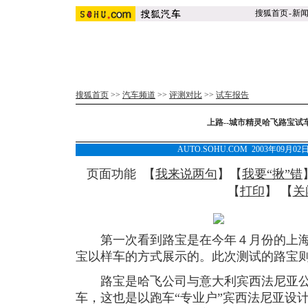
搜狐首页
-
新
搜狐首页
>>
汽车频道
>>
评测对比
>>
试车报告
上路--城市精灵哈飞路宝试车
AUTO.SOHU.COM 2003年09月0
页面功能 【
我来说两句
】【
我要“揪”错
【
打印
】 【
关
第一次看到路宝是在今年４月份的上海
宝以样车的方式展示的。此次测试的路宝
路宝是哈飞公司与意大利宾西法尼亚公
车，这也是以跑车“专业户”宾西法尼亚设