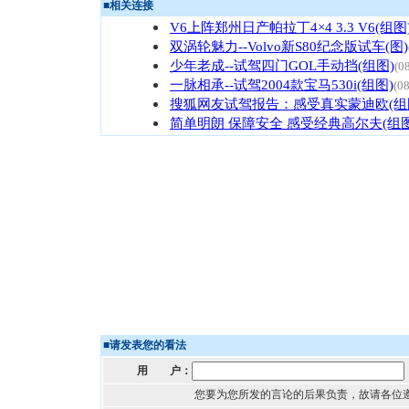
■
相关连接
V6上阵郑州日产帕拉丁4×4 3.3 V6(组图
双涡轮魅力--Volvo新S80纪念版试车(图)
少年老成--试驾四门GOL手动挡(组图)
(0
一脉相承--试驾2004款宝马530i(组图)
(0
搜狐网友试驾报告：感受真实蒙迪欧(组
简单明朗 保障安全 感受经典高尔夫(组图
■
请发表您的看法
用 户：
您要为您所发的言论的后果负责，故请各位