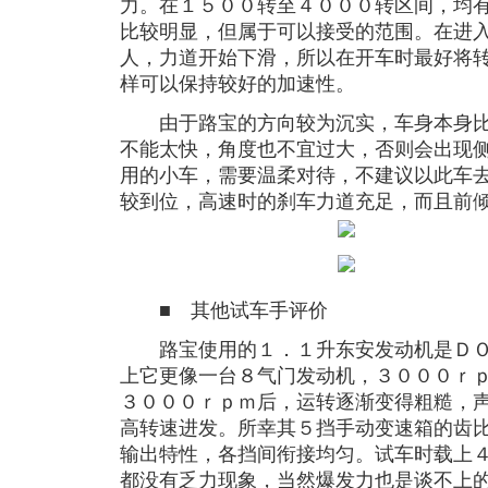
力。在１５００转至４０００转区间，均
比较明显，但属于可以接受的范围。在进
人，力道开始下滑，所以在开车时最好将
样可以保持较好的加速性。
由于路宝的方向较为沉实，车身本身比
不能太快，角度也不宜过大，否则会出现
用的小车，需要温柔对待，不建议以此车
较到位，高速时的刹车力道充足，而且
■ 其他试车手评价
路宝使用的１．１升东安发动机是ＤＯ
上它更像一台８气门发动机，３０００ｒ
３０００ｒｐｍ后，运转逐渐变得粗糙，
高转速进发。所幸其５挡手动变速箱的齿
输出特性，各挡间衔接均匀。试车时载上
都没有乏力现象，当然爆发力也是谈不上