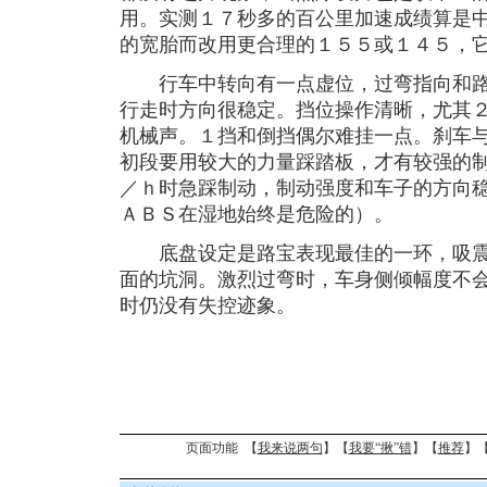
用。实测１７秒多的百公里加速成绩算是
的宽胎而改用更合理的１５５或１４５，
行车中转向有一点虚位，过弯指向和路
行走时方向很稳定。挡位操作清晰，尤其
机械声。１挡和倒挡偶尔难挂一点。刹车
初段要用较大的力量踩踏板，才有较强的
／ｈ时急踩制动，制动强度和车子的方向
ＡＢＳ在湿地始终是危险的）。
底盘设定是路宝表现最佳的一环，吸震
面的坑洞。激烈过弯时，车身侧倾幅度不
时仍没有失控迹象。
页面功能 【
我来说两句
】【
我要“揪”错
】【
推荐
】