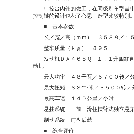
中控台内饰的做工，在同级别车型当中
控制键的设计也花了心思，造型比较特别
■ 基本参数
长／宽／高（ｍｍ） ３５８８／１５
整车质量（ｋｇ） ８９５
发动机ＤＡ４６８Ｑ １．１升四缸直
动机
最大功率 ４８千瓦／５７００转／
最大扭矩 ８８牛·米／３５００转／
最高车速 １４０公里／小时
悬挂系统： 前：滑柱摆臂式独立悬架
制动系统 前盘后鼓
■ 综合评价