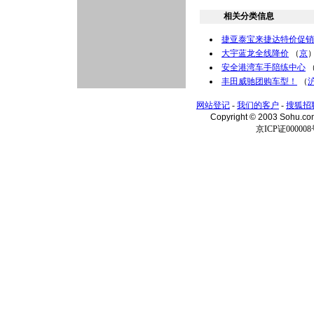
相关分类信息
捷亚泰宝来捷达特价促销
大宇蓝龙全线降价
（
京
安全港湾车手陪练中心
丰田威驰团购车型！
（
网站登记
-
我们的客户
-
搜狐招
Copyright © 2003 Sohu.c
京ICP证000