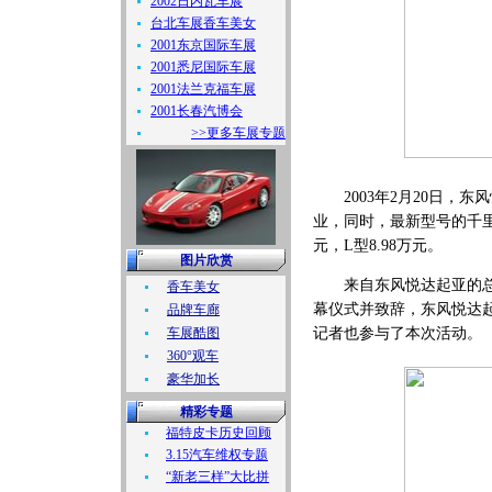
2002日内瓦车展
台北车展香车美女
2001东京国际车展
2001悉尼国际车展
2001法兰克福车展
2001长春汽博会
>>更多车展专题
2003年2月20日，东
业，同时，最新型号的千里
元，L型8.98万元。
图片欣赏
来自东风悦达起亚的总经
香车美女
幕仪式并致辞，东风悦达
品牌车廊
车展酷图
记者也参与了本次活动。
360°观车
豪华加长
精彩专题
福特皮卡历史回顾
3.15汽车维权专题
“新老三样”大比拼