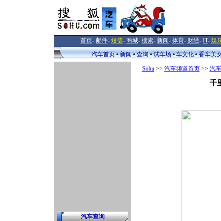
首页
-
邮件
-
短信
-
商城
-
搜索
-
新闻
-
体育
-
财经
-
IT
-
娱
汽车首页
新闻
查询
试车场
车文化
香车美
Sohu
>>
汽车频道首页
>>
汽
千
汽车查询