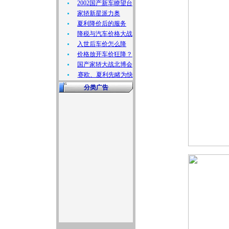
2002国产新车瞭望台
家轿新星派力奥
夏利降价后的服务
降税与汽车价格大战
入世后车价怎么降
价格放开车价狂降？
国产家轿大战北博会
赛欧、夏利先睹为快
分类广告