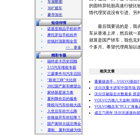
车展酷图
的固特异轮胎高速行驶比较
360°观车
惜代理笑说没有引进。另
豪华加长
短信传情
最后我要说的是，我去取
诺基亚精品手机铃声
车从香港上岸，然后就一
摩托罗拉手机铃声
就算是国产轿车，我也见
价钱封顶新闻全景
个多月。希望代理商加以
>> 更多
精彩专题
福特皮卡历史回顾
3.15汽车维权专题
相关文章
三菱事件与汽车召回
“新老三样”大比拼
重量级选手—VOLVO新款F
2002国产新车瞭望台
沃尔沃重卡进军中国市场 
家轿新星派力奥
沃尔沃被敲击次数最多 原是
夏利降价后的服务
VOLVO力推八大金刚 强
降税与汽车价格大战
VOLVO概念车“PCC1”准备
入世后车价怎么降
成立75周年 沃尔沃滚滚向
价格放开车价狂降？
国产家轿大战北博会
赛欧、夏利先睹为快