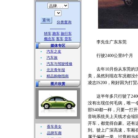
分类查询
.................
轿车
跑车
旅行车
概念车
客车
货车
李先生广东东莞
媒体专区
汽车之友
行驶2400公里8个月
汽车族
汽车与驾驶维修
去年10月份从东莞的沃尔
北京青年报
美，虽然到现在车况都没
精品购物指南
凌志IS200，刚好因为
图片欣赏
这半年多只行驶了240
没有出现任何毛病，唯一
部S40都一样，只要一打
音响系统关上天线才会缩回
开车，都觉得自豪。还有
香车美女
到。驶上广深高速，车厢在
品牌车廊
属于偏硬一类，过弯相当