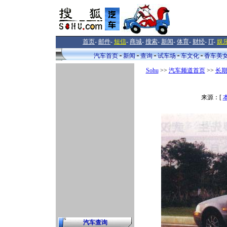
首页
-
邮件
-
短信
-
商城
-
搜索
-
新闻
-
体育
-
财经
-
IT
-
娱
汽车首页
新闻
查询
试车场
车文化
香车美
Sohu
>>
汽车频道首页
>>
长
来源：[
汽车查询