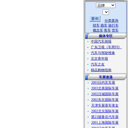
分类查询
轿车
跑车
旅行车
概念车
客车
货车
媒体专区
中国汽车画报
广东卫视《车周刊》
汽车与驾驶维修
北京青年报
汽车之友
精品购物指南
车展速递
2003日内瓦车展
2003北美国际车展
2002汉城国际车展
2002东京国际车展
天津车展香车美女
2002北京国际车展
第23届曼谷汽车展
2001上海国际车展