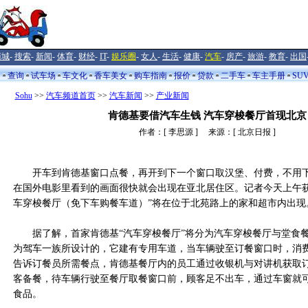
商城
-
搜索
-
新闻
-
体育
-
财经
-
IT
-
娱乐圈
-
女人
-
生活
-
健康
-
汽车
-
房产
-
旅游
-
教育
-
出国
闻
查询
试车场
车文化
香车美女
购车指南
报价
贷款
二手车
车主手册
SU
Sohu
>>
汽车频道首页
>>
汽车新闻
>>
产业新闻
肯德基要借汽车生钱 汽车穿梭餐厅首现北京
作者：[ 李思源 ] 来源：[ 北京日报 ]
开车到肯德基窗口点餐，再开到下一个窗口取汉堡、付费，不用下
在国外电影里看到的画面很快就会出现在亚北居住区。记者今天上午获
车穿梭餐厅（免下车购餐车道）”将在位于北苑路上的家和超市内出现
据了解，首家肯德基“汽车穿梭餐厅”将分为汽车穿梭餐厅与堂食
为驾车一族所设计的，它建有专用车道，当车辆驶至订餐窗口时，消
告诉订餐员所需餐点，肯德基餐厅内的员工通过收银机与对讲机获取
客备餐，待车辆行驶至餐厅取餐窗口前，顾客足不出车，通过车窗就
食品。