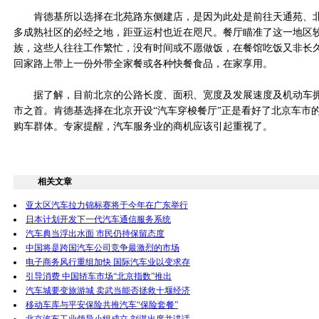
肯德基所以选择在北苑路东侧建店，是因为此处是前往天通苑、北
多成熟社区的必经之地，距亚运村也近在咫尺。餐厅瞄准了这一地区
族，这些人往往工作繁忙，没有时间或不愿做饭，在餐馆吃饭又非长
回家路上带上一份外带全家餐或各种快餐食品，在家享用。
据了解，目前北京的公路长度、面积、宽度及发展速度及机动车拥
市之首。肯德基选择在北京开设“汽车穿梭餐厅”正是看好了北京车市
购车群体。专家提醒，汽车服务业的商机应该引起重视了。
相关文章
亚太区汽车拉力锦标赛将于今年在广东举行
日本计划开发下一代汽车通信服务系统
汽车典当浮出水面 市民仍持保留态度
中国将是跨国汽车公司竞争最激烈的市场
电子商务风行重组加快 国际汽车业以变求存
引导消费 中国轿车市场“北京指数”推出
汽车城要变旅游城 卖武当能否拯救十堰经济
移动车库与平安保险共推汽车“保险套餐”