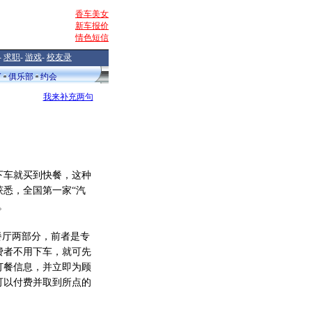
香车美女
新车报价
情色短信
-
求职
-
游戏
-
校友录
V
俱乐部
约会
我来补充两句
车就买到快餐，这种
悉，全国第一家“汽
。
餐厅两部分，前者是专
费者不用下车，就可先
订餐信息，并立即为顾
可以付费并取到所点的