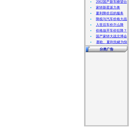
2002国产新车瞭望台
家轿新星派力奥
夏利降价后的服务
降税与汽车价格大战
入世后车价怎么降
价格放开车价狂降？
国产家轿大战北博会
赛欧、夏利先睹为快
分类广告