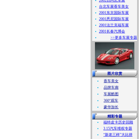
2002日内瓦车展
台北车展香车美女
2001东京国际车展
2001悉尼国际车展
2001法兰克福车展
2001长春汽博会
>>更多车展专题
图片欣赏
香车美女
品牌车廊
车展酷图
360°观车
豪华加长
精彩专题
福特皮卡历史回顾
3.15汽车维权专题
“新老三样”大比拼