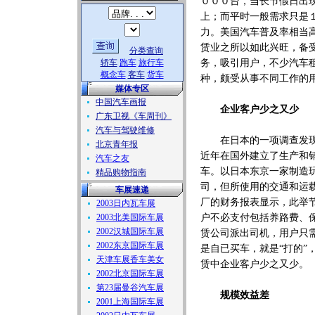
０００台，当长节假日出
上；而平时一般需求只是
力。美国汽车普及率相当
赁业之所以如此兴旺，备
分类查询
轿车
跑车
旅行车
务，吸引用户，不少汽车租
概念车
客车
货车
种，颇受从事不同工作的
媒体专区
中国汽车画报
企业客户少之又少
广东卫视《车周刊》
汽车与驾驶维修
在日本的一项调查发现，
北京青年报
近年在国外建立了生产和
汽车之友
车。以日本东京一家制造
精品购物指南
司，但所使用的交通和运
车展速递
厂的财务报表显示，此举
2003日内瓦车展
2003北美国际车展
户不必支付包括养路费、
2002汉城国际车展
赁公司派出司机，用户只
2002东京国际车展
是自已买车，就是“打的
天津车展香车美女
赁中企业客户少之又少。
2002北京国际车展
第23届曼谷汽车展
规模效益差
2001上海国际车展