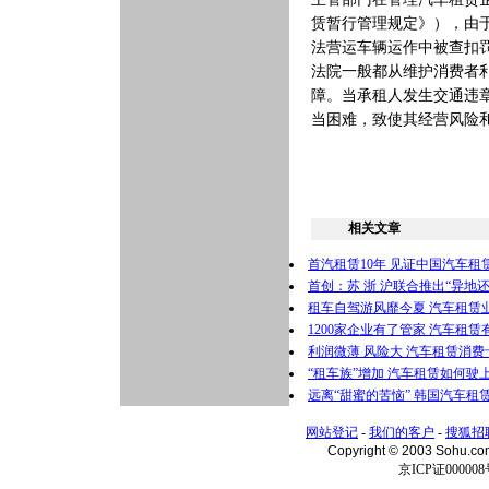
赁暂行管理规定》），由
法营运车辆运作中被查扣
法院一般都从维护消费者
障。当承租人发生交通违
当困难，致使其经营风险
相关文章
首汽租赁10年 见证中国汽车租
首创：苏 浙 沪联合推出“异地
租车自驾游风靡今夏 汽车租赁
1200家企业有了管家 汽车租赁
利润微薄 风险大 汽车租赁消
“租车族”增加 汽车租赁如何驶
远离“甜蜜的苦恼” 韩国汽车租
网站登记
-
我们的客户
-
搜狐招
Copyright © 2003 Sohu.c
京ICP证000