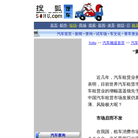
首页
-
邮件
-
短信
-
商城
-
搜索
-
新闻
-
体育
-
财经
-
IT
-
娱
汽车首页
新闻
查询
试车场
车文化
香车美
Sohu
>>
汽车频道首页
>>
汽
“
近几年，汽车租赁业务在
表明，目前世界汽车租赁
车租赁业的增幅遥遥领先
中国汽车租赁市场发展仍
薄、风险极大呢？
市场启而不发
在我国，租车消费市场的
汽车查询