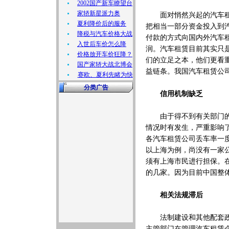
2002国产新车瞭望台
家轿新星派力奥
面对悄然兴起的汽车租赁
夏利降价后的服务
把相当一部分资金投入到
降税与汽车价格大战
付款的方式向国内外汽车
入世后车价怎么降
润。汽车租赁目前其实只
价格放开车价狂降？
们的立足之本，他们更看
国产家轿大战北博会
益链条。我国汽车租赁公
赛欧、夏利先睹为快
分类广告
信用机制缺乏
由于得不到有关部门的支
情况时有发生，严重影响
各汽车租赁公司丢车率一
以上海为例，尚没有一家
须有上海市民进行担保。
的几家。因为目前中国整
相关法规滞后
法制建设和其他配套政策
主管部门在管理汽车租赁