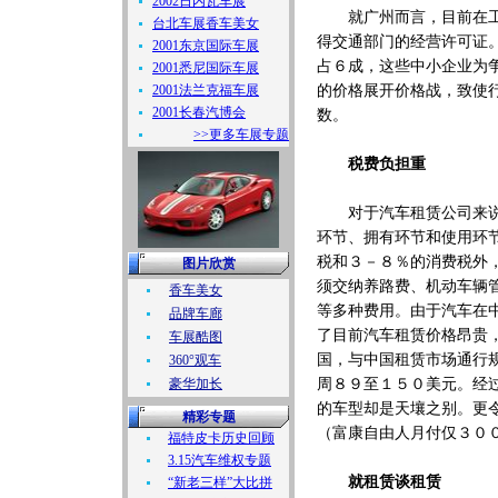
2002日内瓦车展
就广州而言，目前在工商
台北车展香车美女
得交通部门的经营许可证
2001东京国际车展
占６成，这些中小企业为
2001悉尼国际车展
2001法兰克福车展
的价格展开价格战，致使
2001长春汽博会
数。
>>更多车展专题
税费负担重
对于汽车租赁公司来说，
环节、拥有环节和使用环
税和３－８％的消费税外
图片欣赏
须交纳养路费、机动车辆
香车美女
等多种费用。由于汽车在
品牌车廊
了目前汽车租赁价格昂贵
车展酷图
国，与中国租赁市场通行
360°观车
豪华加长
周８９至１５０美元。经
的车型却是天壤之别。更
精彩专题
（富康自由人月付仅３０
福特皮卡历史回顾
3.15汽车维权专题
就租赁谈租赁
“新老三样”大比拼