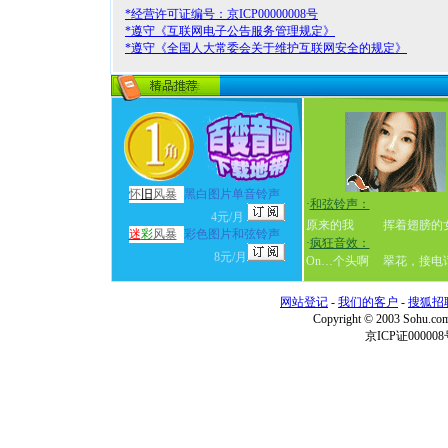
*经营许可证编号：京ICP00000008号
*遵守《互联网电子公告服务管理规定》
*遵守《全国人大常委会关于维护互联网安全的规定》
怀
旧
风暴
黑白图片单音铃声
·
和弦铃声：
4元/月
原来的我
挥着翅膀的
迷
彩
风暴
彩色图片和弦铃声
·
疯狂音效：
8元/月
On…个头啊
翠花，接电
网站登记
-
我们的客户
-
搜狐招
Copyright © 2003 Sohu.c
京ICP证000