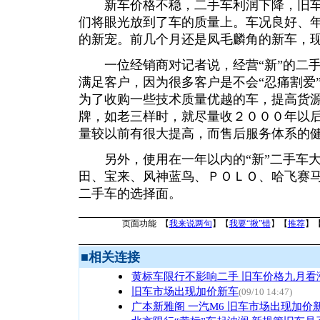
新车价格不稳，二手车利润下降，旧车
们将眼光放到了车的质量上。车况良好、
的新宠。前几个月还是凤毛麟角的新车，
一位经销商对记者说，经营“新”的二手
满足客户，因为很多客户是不会“忍痛割爱
为了收购一些技术质量优越的车，提高货
牌，如老三样时，就尽量收２０００年以
量较以前有很大提高，而售后服务体系的
另外，使用在一年以内的“新”二手车大
田、宝来、风神蓝鸟、ＰＯＬＯ、哈飞赛
二手车的选择面。
页面功能 【
我来说两句
】【
我要“揪”错
】【
推荐
】
■
相关连接
黄标车限行不影响二手 旧车价格九月看
旧车市场出现加价新车
(09/10 14:47)
广本新雅阁 一汽M6 旧车市场出现加价