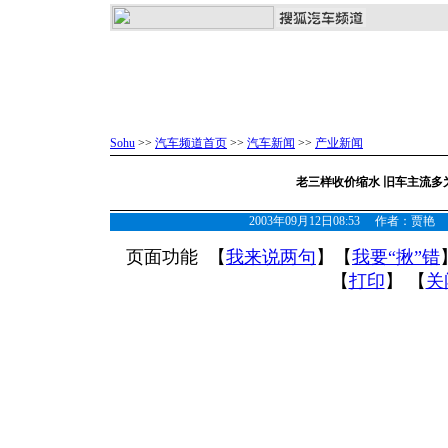
Sohu
>>
汽车频道首页
>>
汽车新闻
>>
产业新闻
老三样收价缩水 旧车主流多
2003年09月12日08:53 作者：
页面功能 【
我来说两句
】【
我要“揪”错
【
打印
】 【
关