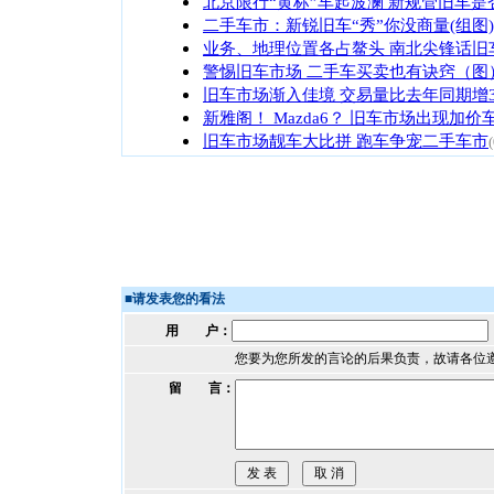
北京限行“黄标”车起波澜 新规管旧车是
二手车市：新锐旧车“秀”你没商量(组图)
业务、地理位置各占鳌头 南北尖锋话旧
警惕旧车市场 二手车买卖也有诀窍（图
旧车市场渐入佳境 交易量比去年同期增3
新雅阁！ Mazda6？ 旧车市场出现加价
旧车市场靓车大比拼 跑车争宠二手车市
■
请发表您的看法
用 户：
您要为您所发的言论的后果负责，故请各位
留 言：