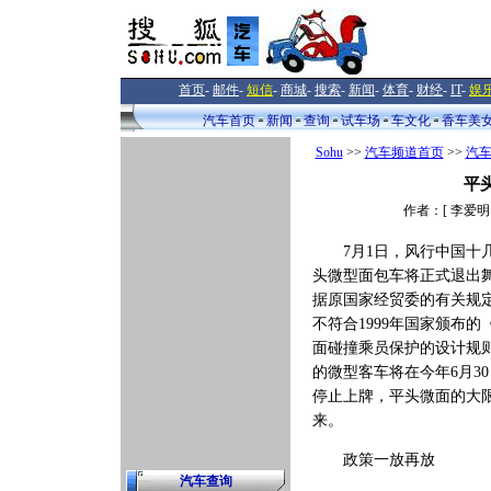
首页
-
邮件
-
短信
-
商城
-
搜索
-
新闻
-
体育
-
财经
-
IT
-
娱
汽车首页
新闻
查询
试车场
车文化
香车美
Sohu
>>
汽车频道首页
>>
汽
平
作者：[ 李爱明 
7月1日，风行中国十
头微型面包车将正式退出
据原国家经贸委的有关规
不符合1999年国家颁布的
面碰撞乘员保护的设计规
的微型客车将在今年6月3
停止上牌，平头微面的大
来。
政策一放再放
汽车查询