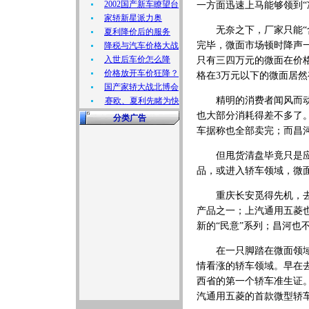
2002国产新车瞭望台
一方面迅速上马能够领到“
家轿新星派力奥
无奈之下，厂家只能“含
夏利降价后的服务
完毕，微面市场顿时降声
降税与汽车价格大战
入世后车价怎么降
只有三四万元的微面在价格
价格放开车价狂降？
格在3万元以下的微面居
国产家轿大战北博会
精明的消费者闻风而动，
赛欧、夏利先睹为快
也大部分消耗得差不多了。
分类广告
车据称也全部卖完；而昌
但甩货清盘毕竟只是应对
品，或进入轿车领域，微
重庆长安觅得先机，去年
产品之一；上汽通用五菱
新的“民意”系列；昌河也
在一只脚踏在微面领域的
情看涨的轿车领域。早在
西省的第一个轿车准生证。
汽通用五菱的首款微型轿车