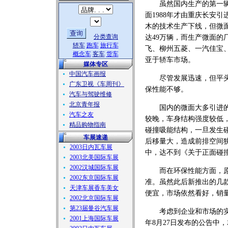
虽然国内生产的第一辆
面1988年才由重庆长安引
木的技术生产下线，但微面
分类查询
达49万辆，而生产微面
轿车
跑车
旅行车
飞、柳州五菱、一汽佳宝
概念车
客车
货车
亚于轿车市场。
媒体专区
中国汽车画报
尽管发展迅速，但平头微
广东卫视《车周刊》
保性能不够。
汽车与驾驶维修
北京青年报
国内的微面大多引进的是
汽车之友
较晚，车身结构强度较低
精品购物指南
碰撞吸能结构，一旦发生
车展速递
后移量大，造成前排空间狭
2003日内瓦车展
中，达不到《关于正面碰
2003北美国际车展
2002汉城国际车展
而在环保性能方面，原来
2002东京国际车展
准。虽然此后新推出的几
天津车展香车美女
便宜，市场依然看好，销
2002北京国际车展
第23届曼谷汽车展
考虑到企业和市场的实际
2001上海国际车展
年8月27日发布的公告中