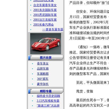
2002日内瓦车展
产品目录，但却额外“放”
台北车展香车美女
2001东京国际车展
但安全、环保问题日益突出
2001悉尼国际车展
月15日，国家经贸委发布
2001法兰克福车展
标准的微型车，2002年5
2001长春汽博会
车生产企业执行新标准面
>>更多车展专题
准和碰撞试验法规的时间作
月1日延期一年至2003
《通知》一颁布，微车厂
推迟。国家经贸委再次让步
图片欣赏
公告管理和注册登记有关事
汽车企业停止生产不符合
香车美女
存产品最多允许继续销售6个
品牌车廊
车展酷图
则的微型客车产品，国家
360°观车
至此，平头微面迎来了
豪华加长
精彩专题
甩货，变脸
福特皮卡历史回顾
最后的生死令一下，微车
3.15汽车维权专题
高高举起的尚方宝剑又一
“新老三样”大比拼