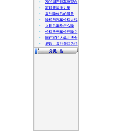
2002国产新车瞭望台
家轿新星派力奥
夏利降价后的服务
降税与汽车价格大战
入世后车价怎么降
价格放开车价狂降？
国产家轿大战北博会
赛欧、夏利先睹为快
分类广告