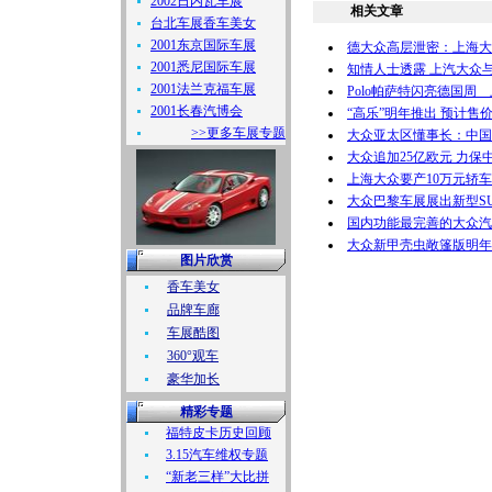
2002日内瓦车展
相关文章
台北车展香车美女
2001东京国际车展
德大众高层泄密：上海大众
2001悉尼国际车展
知情人士透露 上汽大众
2001法兰克福车展
Polo帕萨特闪亮德国周
2001长春汽博会
“高乐”明年推出 预计售
>>更多车展专题
大众亚太区懂事长：中国
大众追加25亿欧元 力保
上海大众要产10万元轿车
大众巴黎车展展出新型SUV：
国内功能最完善的大众汽
大众新甲壳虫敞篷版明年
图片欣赏
香车美女
品牌车廊
车展酷图
360°观车
豪华加长
精彩专题
福特皮卡历史回顾
3.15汽车维权专题
“新老三样”大比拼