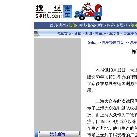
首页
-
邮件
-
短信
-
商城
-
搜索
-
新闻
-
体育
-
财经
-
IT
-
娱
汽车首页
新闻
查询
试车场
车文化
香车美
Sohu
>>
汽车频道首页
>>
汽
帕
本报讯10月12日，大
建交30年而特别举办的“
了众多在华具有德国渊源
果。
上海大众在此次德国周上
示了上海大众在引进吸收
扬。而上海大众作为中德
注，自1985年9月成立
车生产基地，他们生产的普
汽车查询
市场上受到了消费者的广