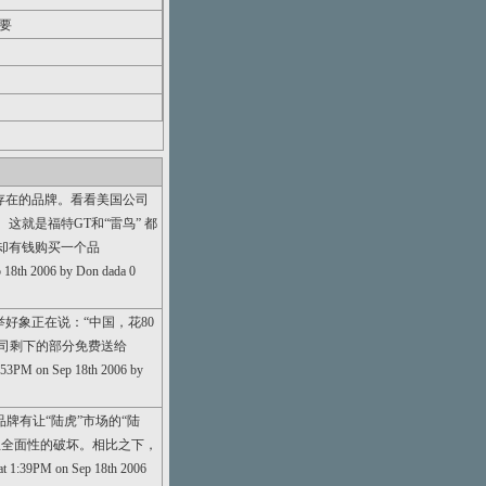
要
存在的品牌。看看美国公司
就是福特GT和“雷鸟” 都
却有钱购买一个品
h 2006 by Don dada 0
好象正在说：“中国，花80
公司剩下的部分免费送给
on Sep 18th 2006 by
, 中国品牌有让“陆虎”市场的“陆
生全面性的破坏。相比之下，
PM on Sep 18th 2006