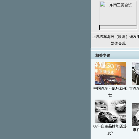
上汽汽车海外（欧洲）研发
媒体参观
相关专题
中国汽车不疯狂就死
大汽
亡
06年自主品牌能否爆
谁
发?