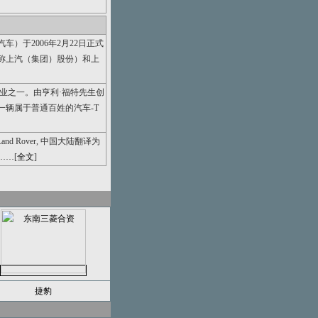
）于2006年2月22日正式
称上汽（集团）股份）和上
业之一。由亨利·福特先生创
第一辆属于普通百姓的汽车-T
and Rover, 中国大陆翻译为
……[
全文
]
捷豹