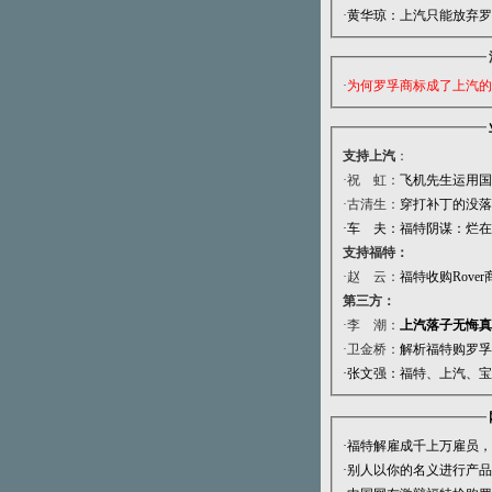
·
黄华琼：上汽只能放弃罗
·
为何罗孚商标成了上汽的
支持上汽
：
·祝
虹：
飞机先生运用国
·古清生：
穿打补丁的没落
·车 夫：
福特阴谋：烂在
支持福特：
·赵
云：
福特收购Rove
第三方：
·李
潮：
上汽落子无悔真
·卫金桥：
解析福特购罗孚
·张文强：
福特、上汽、宝
·
福特解雇成千上万雇员，
·
别人以你的名义进行产品