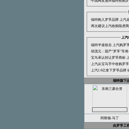
·
中国网友激辩福特抢购罗孚
·
福特购入罗孚品牌 上汽
·
再次建议上汽收购陆虎商
上汽
·
福特半途狙击 上汽购罗
·
胡茂元：国产“罗孚”车
·
宝马承认转让罗孚商标 
·
上汽从宝马手中收购罗孚
·
上汽1.6亿拿下罗孚品牌
福特旗下
阿斯顿-马丁
由罗孚工