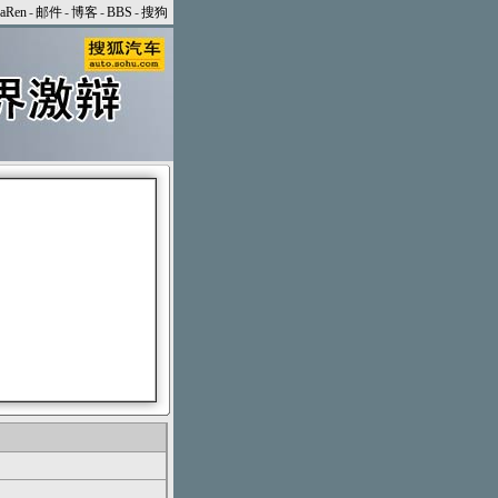
naRen
-
邮件
-
博客
-
BBS
-
搜狗