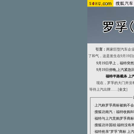
引言：
两家巨型汽车企
了和气，这是发生在9月19日
9月19日早上，福特突
9月19日傍晚,上汽紧急
福特半路截杀 上
现在，罗孚的大门并没
等待上汽出牌……[
全文
]
·
上汽称罗孚商标被购不会
·
搜狐访南汽：福特收购RO
·
福特与上汽竞购罗孚商标
·
搜狐访许国祯:福特没有再
·
福特抢亲“罗孚”商标 上