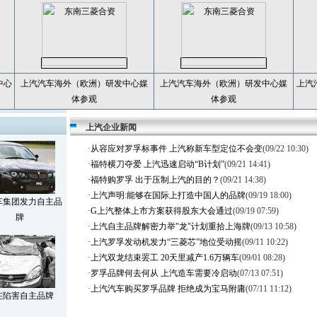
中心
上汽汽车海外（欧洲）研发中心媒
上汽汽车海外（欧洲）研发中心媒
上汽
体参观
体参观
上汽企业新闻
·
从容应对罗孚标事件 上汽称新车型定位不会变
(09/22 10:30)
·
福特横刀夺爱 上汽迅速启动“B计划”
(09/21 14:41)
·
福特购罗孚 出于压制上汽的目的？
(09/21 14:38)
·
上汽声明:能够在国际上打造中国人的品牌
(09/19 18:00)
车集团发力自主品
·
G上汽整体上市方案获得股东大会通过
(09/19 07:59)
牌
·
上汽自主品牌解密力举"龙"计划重拾上海牌
(09/13 10:58)
·
上汽罗孚发动机发力“三菱芯”地位受动摇
(09/11 10:22)
·
上汽双龙结束罢工 20天里减产1.6万辆车
(09/01 08:28)
·
罗孚品牌何去何从 上汽造车需要冷启动
(07/13 07:51)
·
上汽汽车购买罗孚品牌 拒绝成为宝马附庸
(07/11 11:12)
在陷害自主品牌