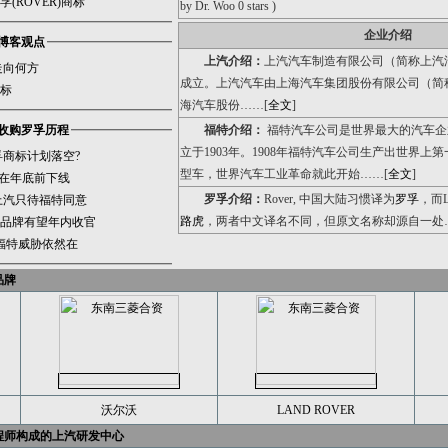
(ROVER)商标
by Dr. Woo 0 stars )
企业介绍
博客观点
上汽介绍：
上汽汽车制造有限公司（简称上汽汽车
走向何方
成立。上汽汽车由上海汽车集团股份有限公司（简
标
海汽车股份……[
全文
]
收购罗孚历程
福特介绍：
福特汽车公司是世界最大的汽车企
立于1903年。1908年福特汽车公司生产出世界上
孚商标计划落空?
型车，世界汽车工业革命就此开始……[
全文
]
将在年底前下线
罗孚介绍：
Rover, 中国大陆习惯译为
罗孚
，而L
上汽只待福特同意
路虎
，两者中文译名不同，但原文名称却源自一处
品牌有望年内收官
 福特威胁依然在
品牌
沃尔沃
LAND ROVER
程师构成的上汽研发中心