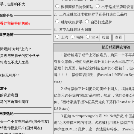
孚，但影响不大
购得商标后待价而沽
出于路虎品牌建设需
2、上汽应继续谋求收购罗孚还是打造自己品牌
深度分析
继续收购罗孚
自己打造品牌
香饽和福特的奶酪?
3、罗孚品牌最终会归谁
业界激辩
上汽
福特
宝马
部分精彩网友评论
际规则“对峙”上汽？
1.福特解雇了成千上万的雇员，购买一个不再
贵族与光膀子的穷小伙子
有多么愚蠢，他们竟然还搞不懂为什么会出现赤字。这
箱底也不成人之美
是烂车的原因。福特没钱制造全新的小面包车，但
牌！！！！福特应该消失。(Posted at 1:20PM on Sep 18t
r商标无可厚非
stars)
君子
2.或许福特正计划把公司卖给中国人。福特此举
的背后意图
亿美元购买我的“陆虎”品牌吧，然后 ，我们会把
马的三角商业阴谋
你。”福特家族手握24亿美元走向了落日(Posted at 1:53PM 
DJ 0 stars)
网友热论
3.正如 rwdmtparkingonly 和 Mr. Neff所说
买一个不存在的品牌(国外网友)
虎”之名变得不纯的可能。名称被利用将对福特产
销售你愿意吗？(国外网友)
保护住ROVER 品牌，这一办法要好得多。 (Posted at 1:39