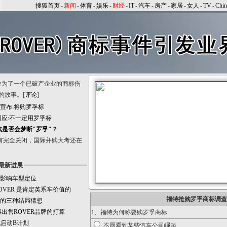
搜狐首页
-
新闻
-
体育
-
娱乐
-
财经
-
IT
-
汽车
-
房产
-
家居
-
女人
-
TV
-
Chi
业为了一个已破产企业的商标伤
的故事。[
评论
]
然宣布:将购罗孚标
回应:不一定用罗孚标
汽是否会梦断"罗孚"？
有完全关闭，国际并购大考还在
最新进展
影响车型定位
VER 是肯定英系车价值的
福特抢购罗孚商标调查
的三种结局猜想
出售ROVER品牌的打算
1、福特为何称要购罗孚商标
汽启动B计划
不愿看到某些汽车公司崛起