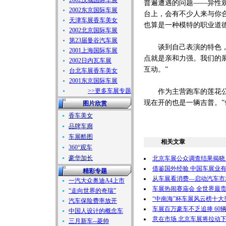
2002汉城国际车展
普遍遭遇的问题——异性
2002东京国际车展
台上，会有不少人来与你
天津车展香车美女
也算是一种模特的职业道德
2002北京国际车展
第23届曼谷汽车展
谈到自己表演的特色，春
2001上海国际车展
点就是亲和力强。我们的
2002日内瓦车展
互动。”
台北车展香车美女
2001东京国际车展
>>更多车展专题
作为主营跑车的莲花公司
现在开的也是一辆吉普。
图片欣赏
香车美女
品牌车廊
车展酷图
相关文章
360°观车
豪华加长
北京车展公众调查结果揭晓
借鉴国外经验 中国车展业有
精彩专题
从车展看消费—启动汽车市
一汽大众奥迪A4上市
车展热闹赛庙会 全世界最贵
“走向世界的奇瑞”
“中南海”杯车展风云榜十大
汽车保险费率放开
车展百万豪车不乏追捧 60
中国人设计的概念车
意在市场 北京车展将拉动
三月新车--菱帅