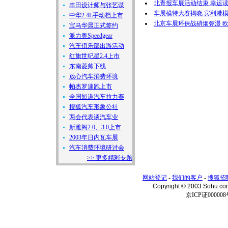
北青报车展活动结束 幸运
丰田设计师与张艺谋
车展模特大赛揭晓 宾利港模
中华2.4L手动档上市
北京车展环保战硝烟弥漫 
宝马华晨正式签约
派力奥Speedgear
汽车俱乐部出游活动
红旗世纪星2.4上市
东南菱帅下线
放心汽车消费环境
帕杰罗速跑上市
全国短道汽车拉力赛
搜狐汽车形象公社
两会代表谈汽车业
新雅阁2.0、3.0上市
2003年日内瓦车展
汽车消费环境研讨会
>> 更多精彩专题
网站登记
-
我们的客户
-
搜狐招
Copyright © 2003 Sohu.c
京ICP证000