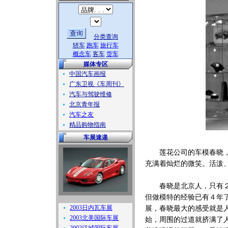
分类查询
轿车
跑车
旅行车
概念车
客车
货车
媒体专区
中国汽车画报
广东卫视《车周刊》
汽车与驾驶维修
北京青年报
汽车之友
精品购物指南
车展速递
莲花公司的车模春晓，刚
充满着灿烂的微笑。活泼
春晓是北京人，只有２２
但做模特的经验已有４年
2003日内瓦车展
展，春晓最大的感受就是
2003北美国际车展
始，周围的过道就挤满了