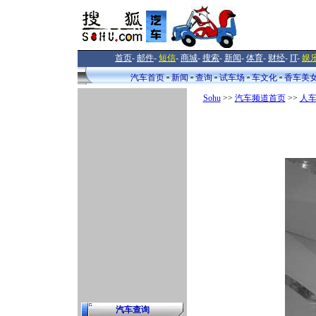
首页
-
邮件
-
短信
-
商城
-
搜索
-
新闻
-
体育
-
财经
-
IT
-
娱
汽车首页
新闻
查询
试车场
车文化
香车美
Sohu
>>
汽车频道首页
>>
人
汽车查询