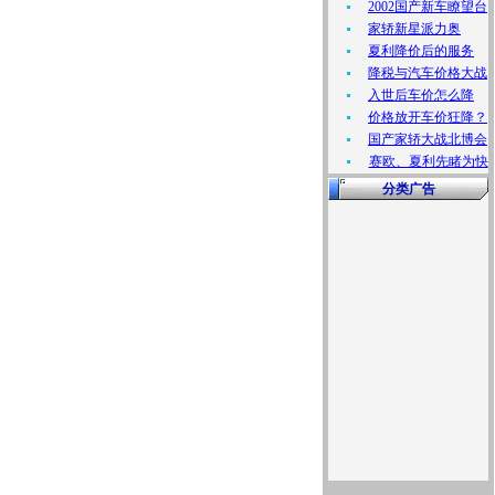
2002国产新车瞭望台
家轿新星派力奥
夏利降价后的服务
降税与汽车价格大战
入世后车价怎么降
价格放开车价狂降？
国产家轿大战北博会
赛欧、夏利先睹为快
分类广告