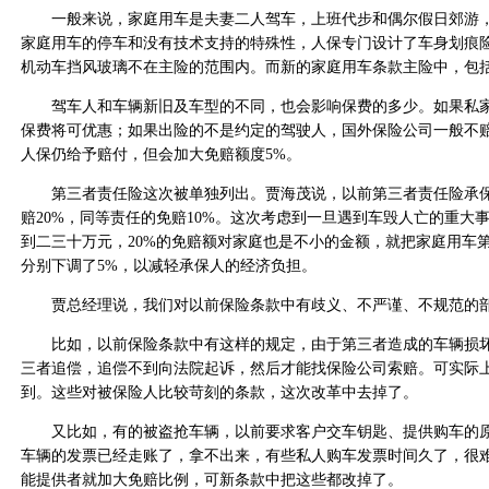
一般来说，家庭用车是夫妻二人驾车，上班代步和偶尔假日郊游，
家庭用车的停车和没有技术支持的特殊性，人保专门设计了车身划痕
机动车挡风玻璃不在主险的范围内。而新的家庭用车条款主险中，包
驾车人和车辆新旧及车型的不同，也会影响保费的多少。如果私家
保费将可优惠；如果出险的不是约定的驾驶人，国外保险公司一般不
人保仍给予赔付，但会加大免赔额度5%。
第三者责任险这次被单独列出。贾海茂说，以前第三者责任险承保
赔20%，同等责任的免赔10%。这次考虑到一旦遇到车毁人亡的重大
到二三十万元，20%的免赔额对家庭也是不小的金额，就把家庭用车
分别下调了5%，以减轻承保人的经济负担。
贾总经理说，我们对以前保险条款中有歧义、不严谨、不规范的部
比如，以前保险条款中有这样的规定，由于第三者造成的车辆损坏
三者追偿，追偿不到向法院起诉，然后才能找保险公司索赔。可实际
到。这些对被保险人比较苛刻的条款，这次改革中去掉了。
又比如，有的被盗抢车辆，以前要求客户交车钥匙、提供购车的原
车辆的发票已经走账了，拿不出来，有些私人购车发票时间久了，很
能提供者就加大免赔比例，可新条款中把这些都改掉了。