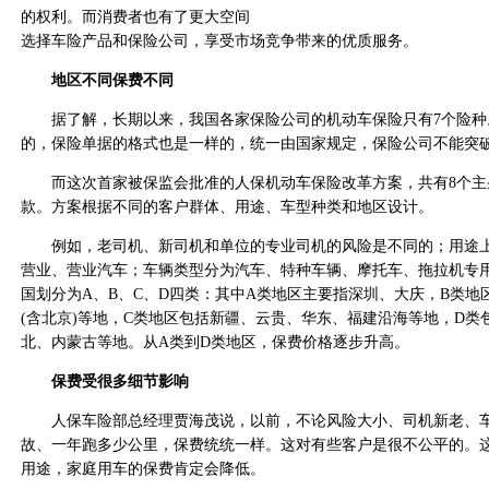
的权利。而消费者也有了更大空间
选择车险产品和保险公司，享受市场竞争带来的优质服务。
地区不同保费不同
据了解，长期以来，我国各家保险公司的机动车保险只有7个险种
的，保险单据的格式也是一样的，统一由国家规定，保险公司不能突
而这次首家被保监会批准的人保机动车保险改革方案，共有8个主条
款。方案根据不同的客户群体、用途、车型种类和地区设计。
例如，老司机、新司机和单位的专业司机的风险是不同的；用途上
营业、营业汽车；车辆类型分为汽车、特种车辆、摩托车、拖拉机专
国划分为A、B、C、D四类：其中A类地区主要指深圳、大庆，B类地
(含北京)等地，C类地区包括新疆、云贵、华东、福建沿海等地，D类
北、内蒙古等地。从A类到D类地区，保费价格逐步升高。
保费受很多细节影响
人保车险部总经理贾海茂说，以前，不论风险大小、司机新老、车
故、一年跑多少公里，保费统统一样。这对有些客户是很不公平的。
用途，家庭用车的保费肯定会降低。