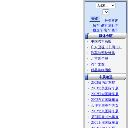
分类查询
轿车
跑车
旅行车
概念车
客车
货车
媒体专区
中国汽车画报
广东卫视《车周刊》
汽车与驾驶维修
北京青年报
汽车之友
精品购物指南
车展速递
2003日内瓦车展
2003北美国际车展
2002汉城国际车展
2002东京国际车展
天津车展香车美女
2002北京国际车展
第23届曼谷汽车展
2001上海国际车展