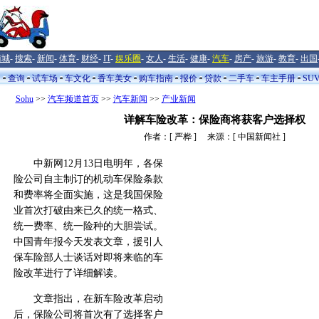
商城
-
搜索
-
新闻
-
体育
-
财经
-
IT
-
娱乐圈
-
女人
-
生活
-
健康
-
汽车
-
房产
-
旅游
-
教育
-
出国
闻
查询
试车场
车文化
香车美女
购车指南
报价
贷款
二手车
车主手册
SU
Sohu
>>
汽车频道首页
>>
汽车新闻
>>
产业新闻
详解车险改革：保险商将获客户选择权
作者：[ 严桦 ] 来源：[ 中国新闻社 ]
中新网12月13日电明年，各保
险公司自主制订的机动车保险条款
和费率将全面实施，这是我国保险
业首次打破由来已久的统一格式、
统一费率、统一险种的大胆尝试。
中国青年报今天发表文章，援引人
保车险部人士谈话对即将来临的车
险改革进行了详细解读。
文章指出，在新车险改革启动
后，保险公司将首次有了选择客户