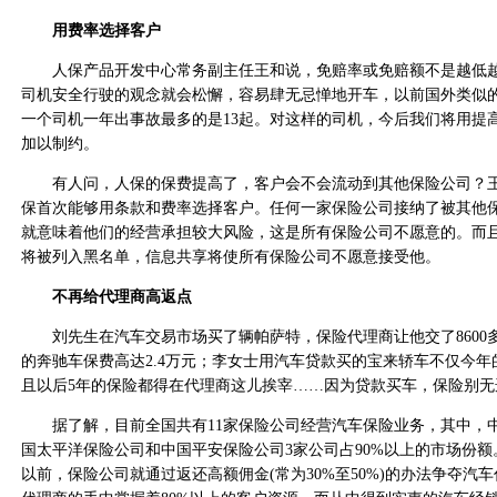
用费率选择客户
人保产品开发中心常务副主任王和说，免赔率或免赔额不是越低越
司机安全行驶的观念就会松懈，容易肆无忌惮地开车，以前国外类似
一个司机一年出事故最多的是13起。对这样的司机，今后我们将用提
加以制约。
有人问，人保的保费提高了，客户会不会流动到其他保险公司？王
保首次能够用条款和费率选择客户。任何一家保险公司接纳了被其他
就意味着他们的经营承担较大风险，这是所有保险公司不愿意的。而
将被列入黑名单，信息共享将使所有保险公司不愿意接受他。
不再给代理商高返点
刘先生在汽车交易市场买了辆帕萨特，保险代理商让他交了8600
的奔驰车保费高达2.4万元；李女士用汽车贷款买的宝来轿车不仅今年的
且以后5年的保险都得在代理商这儿挨宰……因为贷款买车，保险别无
据了解，目前全国共有11家保险公司经营汽车保险业务，其中，
国太平洋保险公司和中国平安保险公司3家公司占90%以上的市场份
以前，保险公司就通过返还高额佣金(常为30%至50%)的办法争夺汽