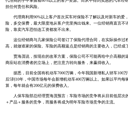
代理商的手中掌握着80%以上的客户资源。而从中得到实惠的汽车经
担任何责任和风险。
代理商利用90%以上客户首次买车对保险不了解以及对新车的爱
险，多交保费，最大限度地从客户兜里掏出钱来。一位经销商直言不
险，靠卖汽车恐怕连工资都发不出来。
这位经销商与几家保险公司签订了保险代理合同，在实际操作过程
高，就做谁家的保险。车险的高额返点是经销商的主要收入，已经成
贾海茂说，按现在的改革方案，保险公司不可能再给中介高额的返
商应站在消费者的立场上，把注意力转向服务，来赢得收入。
据悉，目前全国有机动车7000万辆，今年我国新增私人轿车100
后5到10年，中国市场每年会新增机动车400万辆以上。如果以平均每辆
算，每年就会有200亿元的保费收入。
人保车险部总经理贾海茂预言：车险市场的竞争将从目前低层次的
＋产品＋服务的竞争，而服务将成为明年车险市场竞争的主流。