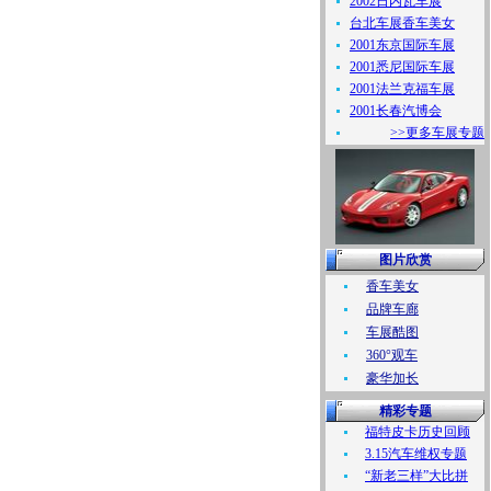
2002日内瓦车展
台北车展香车美女
2001东京国际车展
2001悉尼国际车展
2001法兰克福车展
2001长春汽博会
>>更多车展专题
图片欣赏
香车美女
品牌车廊
车展酷图
360°观车
豪华加长
精彩专题
福特皮卡历史回顾
3.15汽车维权专题
“新老三样”大比拼