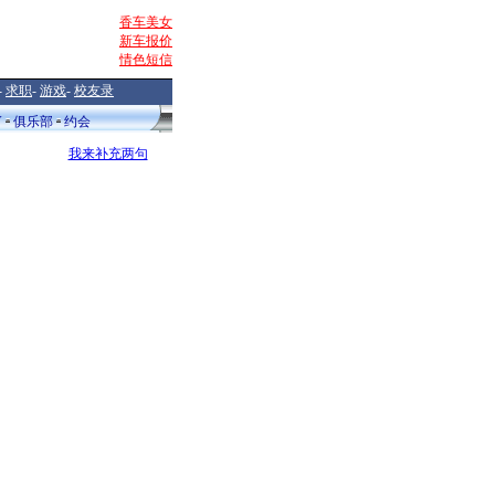
香车美女
新车报价
情色短信
-
求职
-
游戏
-
校友录
V
俱乐部
约会
我来补充两句