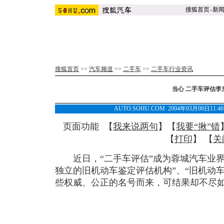
搜狐首页
-
新
搜狐首页
>>
汽车频道
>>
二手车
>>
二手车行业资讯
当心 二手车评估李
AUTO.SOHU.COM 2004年03月08日
页面功能 【
我来说两句
】【
我要“揪”错
【
打印
】 【
关
近日，“二手车评估”成为蓉城汽车业界
独立的旧机动车鉴定评估机构”、“旧机动
些权威、公正的名号而来，可结果却不尽