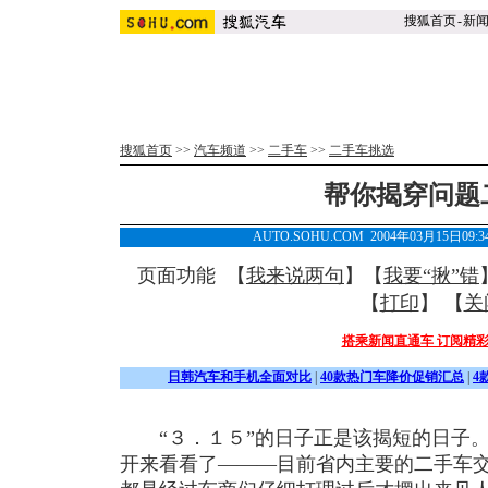
搜狐首页
-
新
搜狐首页
>>
汽车频道
>>
二手车
>>
二手车挑选
帮你揭穿问题
AUTO.SOHU.COM 2004年03月15日09
页面功能 【
我来说两句
】【
我要“揪”错
【
打印
】 【
关
搭乘新闻直通车 订阅精
日韩汽车和手机全面对比
|
40款热门车降价促销汇总
|
4
“３．１５”的日子正是该揭短的日子。
开来看看了———目前省内主要的二手车