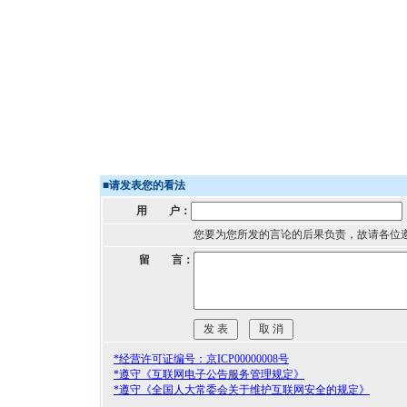
■
请发表您的看法
用 户：
您要为您所发的言论的后果负责，故请各位
留 言：
*经营许可证编号：京ICP00000008号
*遵守《互联网电子公告服务管理规定》
*遵守《全国人大常委会关于维护互联网安全的规定》