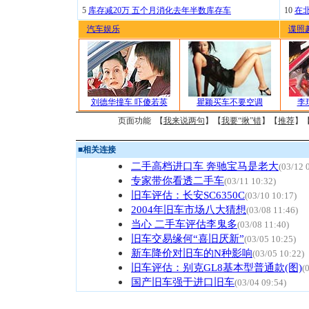
5
库存减20万 五个月消化去年半数库存车
10
在
汽车娱乐
谍照
刘德华撞车 吓傻若英
瞿颖买车不要空调
李
页面功能 【
我来说两句
】【
我要“揪”错
】【
推荐
】
■
相关连接
二手高档进口车 奔驰宝马是老大
(03/12 
专家带你看透二手车
(03/11 10:32)
旧车评估：长安SC6350C
(03/10 10:17)
2004年旧车市场八大猜想
(03/08 11:46)
当心 二手车评估李鬼多
(03/08 11:40)
旧车交易缘何“喜旧厌新”
(03/05 10:25)
新车降价对旧车的N种影响
(03/05 10:22)
旧车评估：别克GL8基本型普通款(图)
(
国产旧车强于进口旧车
(03/04 09:54)