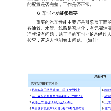
的配置是否完整，工作是否正常。
６ 车“心”功能很重要
重要的汽车性能主要还是引擎盖下面的
各油管、水管、线路是否老化，有无漏油
净就没有问题，越干净的车“心”越是经过
检查，普通人也能看出问题。 (游佳)
精彩推荐
汽车新闻排行TOP10
1
热销车型价格回升 新三样11万元以上
6
欧Ⅲ
2
丰田花冠威驰全系优惠4000元 仅限北京
7
高管
3
双环上市 售价11.98万至15.98万
8
一汽
4
马自达旗舰跑车RX-8比去年6月低30万元
9
日产