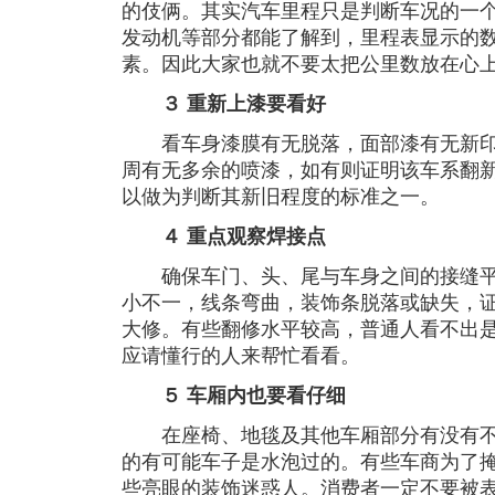
的伎俩。其实汽车里程只是判断车况的一
发动机等部分都能了解到，里程表显示的
素。因此大家也就不要太把公里数放在心
３ 重新上漆要看好
看车身漆膜有无脱落，面部漆有无新印
周有无多余的喷漆，如有则证明该车系翻
以做为判断其新旧程度的标准之一。
４ 重点观察焊接点
确保车门、头、尾与车身之间的接缝平
小不一，线条弯曲，装饰条脱落或缺失，
大修。有些翻修水平较高，普通人看不出
应请懂行的人来帮忙看看。
５ 车厢内也要看仔细
在座椅、地毯及其他车厢部分有没有不
的有可能车子是水泡过的。有些车商为了
些亮眼的装饰迷惑人。消费者一定不要被