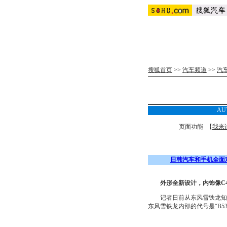
搜狐首页
>>
汽车频道
>>
汽
AU
页面功能 【
我来
日韩汽车和手机全面
外形全新设计，内饰像C4，
记者日前从东风雪铁龙知情
东风雪铁龙内部的代号是“B