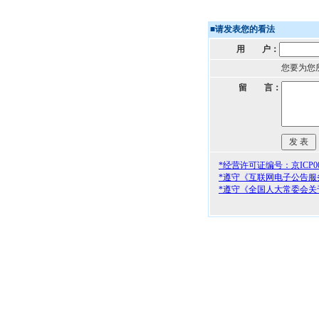
■
请发表您的看法
用 户：
您要为您
留 言：
*经营许可证编号：京ICP000
*遵守《互联网电子公告服
*遵守《全国人大常委会关