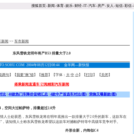
搜狐首页
-
新闻
-
体育
-
娱乐
-
财经
-
IT
-
汽车
-
房产
-
女人
-
短信
-
彩信
-
车新闻
>>
车市新闻
东风雪铁龙明年将产B53 排量大于2.0
TO.SOHU.COM 2004年08月12日08:44 金羊网—新快报
说两句
】【
我要“揪”错
】【
推荐
】【字体：
大
中
小
】【
打印
】 【
关闭
】
搭乘新闻直通车 订阅精彩汽车新闻
对比
|
40款热门车降价促销汇总
|
4款中产首选车对比(图)
|
荣御又曝新款(图)
空间大过帕萨特，排量超过2.0升
人士处获悉，东风雪铁龙将在明年底推出一款排量大于2.0升的新车，这款车在
53”，该知情人士称东风雪铁龙希望以这款车对撼帕萨特等中高级车竞争对手。
外形全新，内饰似C4