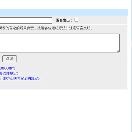
匿名发出：
所发的言论的后果负责，故请各位遵纪守法并注意语言文明。
00008号
务管理规定》
于维护互联网安全的规定》