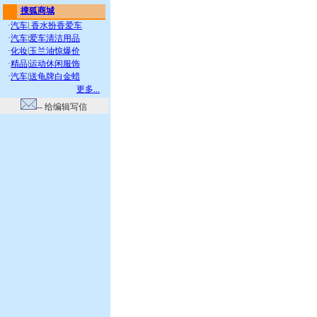
搜狐商城
·
汽车
|
香水扮香爱车
·
汽车
|
爱车清洁用品
·
化妆
|
玉兰油惊爆价
·
精品
|
运动休闲服饰
·
汽车
|
送龟牌白金蜡
更多...
-- 给编辑写信