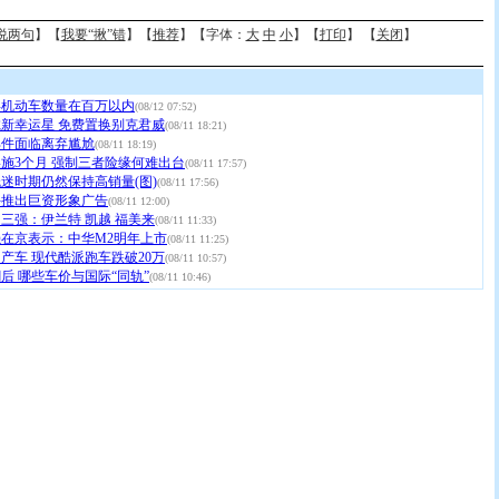
说两句
】【
我要“揪”错
】【
推荐
】【字体：
大
中
小
】【
打印
】 【
关闭
】
年机动车数量在百万以内
(08/12 07:52)
新幸运星 免费置换别克君威
(08/11 18:21)
部件面临离弃尴尬
(08/11 18:19)
施3个月 强制三者险缘何难出台
(08/11 17:57)
迷时期仍然保持高销量(图)
(08/11 17:56)
手推出巨资形象广告
(08/11 12:00)
三强：伊兰特 凯越 福美来
(08/11 11:33)
在京表示：中华M2明年上市
(08/11 11:25)
产车 现代酷派跑车跌破20万
(08/11 10:57)
后 哪些车价与国际“同轨”
(08/11 10:46)