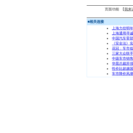
页面功能 【
我来
■
相关连接
上海力控明
上海通用寻诚
中国汽车零
《安全法》实
花冠：车市低
三家大众联
中级车市销售
华晨总裁苏强
性价比超越国
车市降价风潮