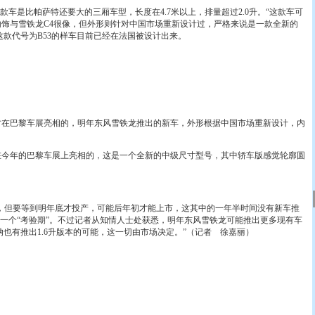
是比帕萨特还要大的三厢车型，长度在4.7米以上，排量超过2.0升。“这款车可
内饰与雪铁龙C4很像，但外形则针对中国市场重新设计过，严格来说是一款全新的
这款代号为B53的样车目前已经在法国被设计出来。
在巴黎车展亮相的，明年东风雪铁龙推出的新车，外形根据中国市场重新设计，内
今年的巴黎车展上亮相的，这是一个全新的中级尺寸型号，其中轿车版感觉轮廓圆
，但要等到明年底才投产，可能后年初才能上市，这其中的一年半时间没有新车推
一个“考验期”。不过记者从知情人士处获悉，明年东风雪铁龙可能推出更多现有车
纳也有推出1.6升版本的可能，这一切由市场决定。”（记者 徐嘉丽）