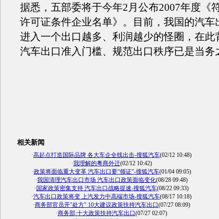
据悉，五部委将于今年2月公布2007年度《
许可证条件企业名单》。目前，我国的汽车
进入一个出口越多、利润越少的怪圈，在此
汽车出口准入门槛、规范出口秩序已是当务
相关新闻
·
高起点打造国际品牌 各大车企全线出击-搜狐汽车
(02/12 10:48)
·
我理解的粤商外迁
(02/12 10:42)
·
政策将面临重大变革 汽车出口要“领证”-搜狐汽车
(01/04 09:05)
·
我国清理汽车出口市场 汽车出口政策面临变化
(08/28 09:48)
·
国家政策密集支持 汽车出口战略提速-搜狐汽车
(08/22 09:33)
·
汽车出口政策将变 上汽发力中高端市场-搜狐汽车
(08/17 10:18)
·
商务部官员开"处方" 10大建议政策扶持汽车出口
(07/27 08:09)
·
商务部:十大政策扶持汽车出口
(07/27 02:07)