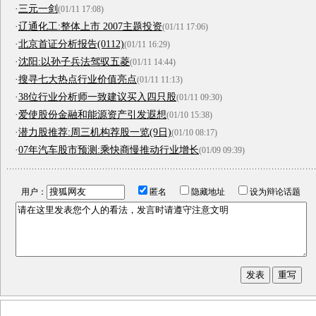
·
三元一剑
(01/11 17:08)
·
辽通化工:整体上市 2007主题投资
(01/11 17:06)
·
北京首证分析报告(0112)
(01/11 16:29)
·
沈阳:以孙子兵法驾驭五菱
(01/11 14:44)
·
搜寻七大热点行业价值亮点
(01/11 11:13)
·
38位行业分析师一致建议买入四只股
(01/11 09:30)
·
爱使股份金融和能源资产引发遐想
(01/10 15:38)
·
潜力股推荐:周三机构荐股一览(9日)
(01/10 08:17)
·
07年汽车股市预测:乘快商慢推动行业增长
(01/09 09:39)
用户：
匿名
隐藏地址
设为辩论话题