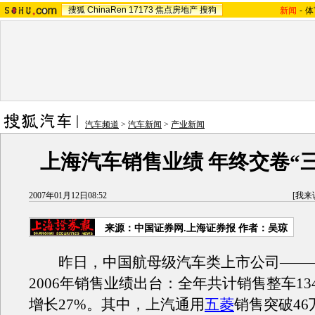
搜狐
ChinaRen
17173
焦点房地产
搜狗
新闻
-
体
汽车频道
>
汽车新闻
>
产业新闻
上海汽车销售业绩 年终交卷“
2007年01月12日08:52
[
我来
来源：中国证券网.上海证券报 作者：吴琼
昨日，中国航母级汽车类上市公司——
2006年销售业绩出台：全年共计销售整车13
增长27%。其中，上汽通用
五菱
销售突破4