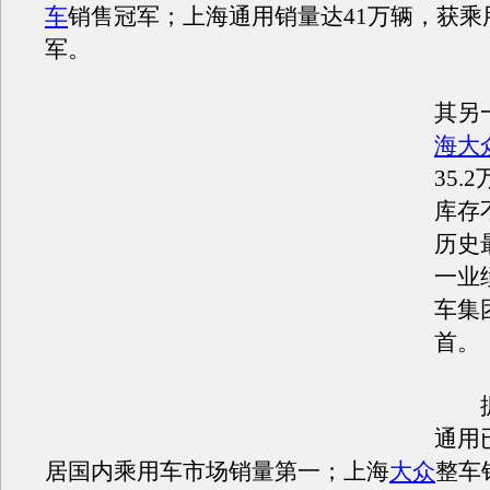
车
销售冠军；上海通用销量达41万辆，获乘
军。
其另
海大
35.
库存不
历史
一业
车集
首。
据
通用
居国内乘用车市场销量第一；上海
大众
整车