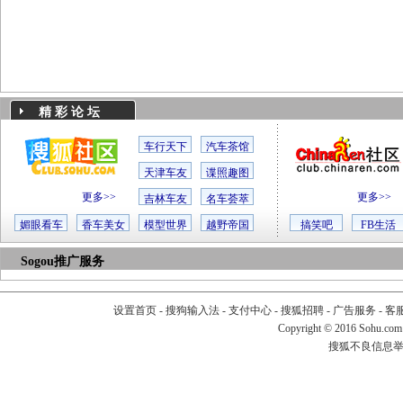
精 彩 论 坛
车行天下
汽车茶馆
天津车友
谍照趣图
更多>>
更多>>
吉林车友
名车荟萃
媚眼看车
香车美女
模型世界
越野帝国
搞笑吧
FB生活
Sogou推广服务
设置首页
-
搜狗输入法
-
支付中心
-
搜狐招聘
-
广告服务
-
客
Copyright
©
2016 Sohu.com
搜狐不良信息