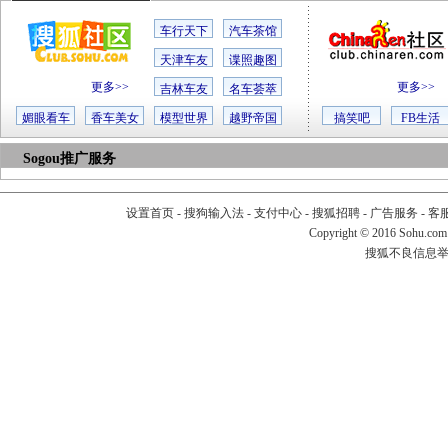
车行天下
汽车茶馆
天津车友
谍照趣图
更多>>
更多>>
吉林车友
名车荟萃
媚眼看车
香车美女
模型世界
越野帝国
搞笑吧
FB生活
Sogou推广服务
设置首页
-
搜狗输入法
-
支付中心
-
搜狐招聘
-
广告服务
-
客
Copyright
©
2016 Sohu.com
搜狐不良信息