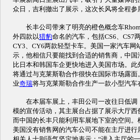
众日，吉利撤出了展示，这次长风将全程参
长丰公司带来了明亮的橙色概念车Rhomb
外四款以
猎豹
命名的汽车，包括CS6、CS7两
CY3、CY6两款轻型卡车。美国一家汽车网
示，他相信只要能找到合适的销售商，中国
比日本和韩国车企更快地进入美国市场。此
将通过与克莱斯勒合作很快在国际市场露面
业
奇瑞
将与克莱斯勒合作生产一款小型汽车
在本届车展上，丰田公司一改往日低调
模的宣传活动，其主展台占据了展示大厅西
而中国的长丰只能利用车展地下室的空间。
美国没有销售网的汽车公司不能在主厅进行
相关人士则语气坚定地表示：“进入主厅的