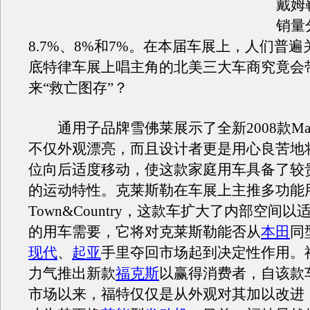
戴姆
销量
8.7%、8%和7%。在本届车展上，人们普
底特律车展上唱主角的北美三大车商究竟会
来“救亡图存”？
通用子品牌雪佛莱展示了全新2008款Mal
不仅外观漂亮，而且设计者更是用心良苦地
位向后适度移动，使这款家庭用车具备了较
的运动特性。克莱斯勒在车展上主推多功能
Town&Country，这款车扩大了内部空间
的用车需要，它将对克莱斯勒能否从
本田
同
现代
、
起亚
手里夺回市场起到决定性作用。
力气推出新款
福克斯
以赢得消费者，自该款车
市场以来，福特仅仅是从外观对其加以改进，