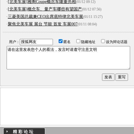
·
[北美车展]雅阁Coupe概念车隆重亮相
(01/12 09:12)
·
[北美车展]概念车、量产车哪些有望国产
(01/12 07:56)
·
三菱美国总裁兼CEO出席底特律北美车展
(01/11 15:27)
·
聚焦北美车展 展台 节能 首发 车展007
(01/11 08:04)
用户：
匿名
隐藏地址
设为辩论话题
精 彩 论 坛