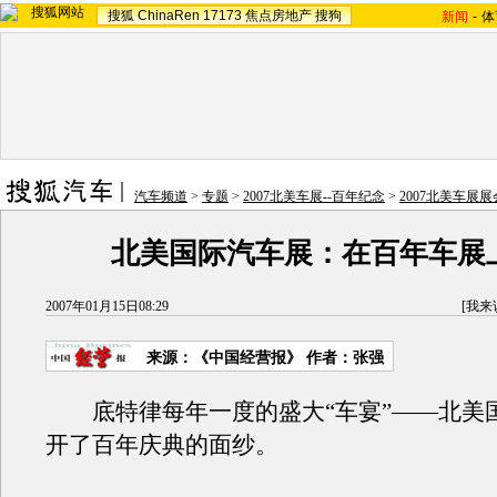
搜狐
ChinaRen
17173
焦点房地产
搜狗
新闻
-
体
汽车频道
>
专题
>
2007北美车展--百年纪念
>
2007北美车展
北美国际汽车展：在百年车展
2007年01月15日08:29
[
我来
来源：《中国经营报》 作者：张强
底特律每年一度的盛大“车宴”——北美
开了百年庆典的面纱。