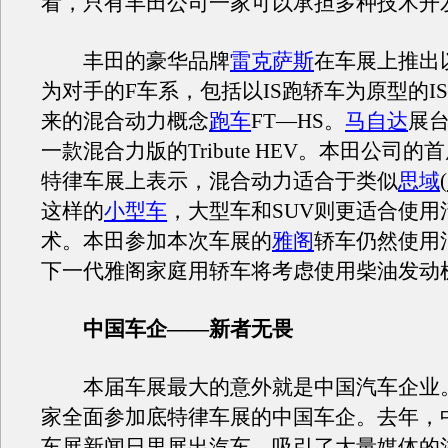
看，只有丰田公司一家可以承担多种技术开
丰田的豪华品牌
雷克萨斯
在车展上推出
为对手的F车系，包括以IS跑轿车为原型的I
来的混合动力概念
跑车
FT—HS。
马自达
展
一款混合力版的Tribute HEV。本田公司
特律车展上表示，混合动力适合于类似
思域
(
这样的
小型车
，大型车和SUV则更适合使用
术。本田参加本次车展的
雅阁
轿车仍然使用
下一代雅阁家庭用轿车将考虑使用柴油发动
中国车企——新者无畏
本届车展最大的意外就是中国汽车企业
家全面参加底特律车展的中国车企。去年，
车展新闻日里展出汽车，吸引了大量媒体的